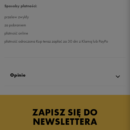
Sposoby płatności:
przelew zwykły
za pobraniem
płatność online
płatność odroczona Kup teraz zapłać za 30 dni z Klarną lub PayPo
Opinie
5.0
opinii klientów
5
z całego okresu
ZAPISZ SIĘ DO
zebranych i zweryfikowanych przez
NEWSLETTERA