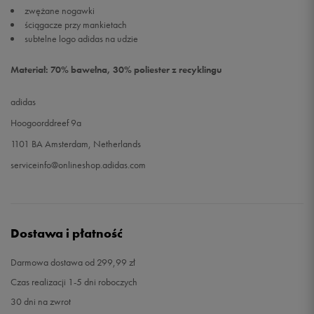
zwężane nogawki
ściągacze przy mankietach
subtelne logo adidas na udzie
Materiał: 70% bawełna, 30% poliester z recyklingu
adidas
Hoogoorddreef 9a
1101 BA Amsterdam, Netherlands
serviceinfo@onlineshop.adidas.com
Dostawa i płatność
Darmowa dostawa od 299,99 zł
Czas realizacji 1-5 dni roboczych
30 dni na zwrot