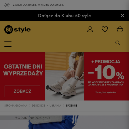
ZWROT DO 30 DNI. W KLUBIE DO 60 DNI.
×
Dołącz do Klubu 50 style
STRONA GŁÓWNA
DZIECIĘCE
UBRANIA
SPODNIE
PRODUKT NIEDOSTĘPNY