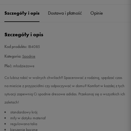
Szczegóły i opis
Dostawa i płatność
Opinie
152
Powiadom o dostępności
164
Powiadom o dostępności
Szczegóły i opis
176
Powiadom o dostępności
Kod produktu:
IB4085
Kategoria:
Spodnie
Płeć:
młodzieżowe
Co lubisz robić w wolnych chwilach? Spacerować z rodziną, spędzać czas
na mieście z przyjaciółmi czy odpoczywać w domu? Komfort w każdej z tych
sytuacji zapewnią Ci spodnie dresowe adidas. Przekonaj się o wszystkich ich
zaletach!
standardowy krój
miły w dotyku materiał
regulowana talia
kieszenie boczne