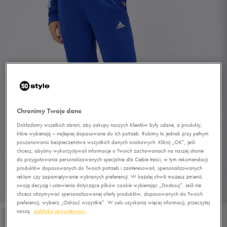
Chronimy Twoje dane
Dokładamy wszelkich starań, aby zakupy naszych Klientów były udane, a produkty,
które wybierają – najlepiej dopasowane do ich potrzeb. Robimy to jednak przy pełnym
poszanowaniu bezpieczeństwa wszystkich danych osobowych. Kliknij „OK”, jeśli
chcesz, abyśmy wykorzystywali informacje o Twoich zachowaniach na naszej stronie
do przygotowania personalizowanych specjalnie dla Ciebie treści, w tym rekomendacji
produktów dopasowanych do Twoich potrzeb i zainteresowań, spersonalizowanych
reklam czy zapamiętywanie wybranych preferencji. W każdej chwili możesz zmienić
swoją decyzję i ustawienia dotyczące plików cookie wybierając „Dostosuj”. Jeśli nie
1/4
chcesz otrzymywać spersonalizowanej oferty produktów, dopasowanych do Twoich
preferencji, wybierz „Odrzuć wszystkie”. W celu uzyskania więcej informacji, przeczytaj
naszą
politykę prywatności.