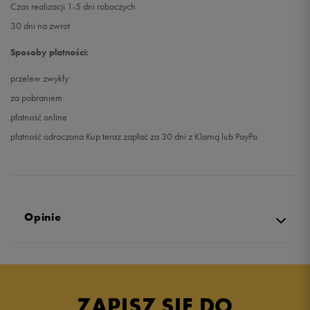
Czas realizacji 1-5 dni roboczych
30 dni na zwrot
Sposoby płatności:
przelew zwykły
za pobraniem
płatność online
płatność odroczona Kup teraz zapłać za 30 dni z Klarną lub PayPo
Opinie
4.9
opinii klientów
57
z całego okresu
ZAPISZ SIĘ DO