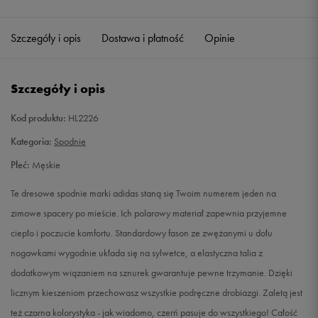
Szczegóły i opis
Dostawa i płatność
Opinie
Szczegóły i opis
Kod produktu:
HL2226
Kategoria:
Spodnie
Płeć:
Męskie
Te dresowe spodnie marki adidas staną się Twoim numerem jeden na
zimowe spacery po mieście. Ich polarowy materiał zapewnia przyjemne
ciepło i poczucie komfortu. Standardowy fason ze zwężanymi u dołu
nogawkami wygodnie układa się na sylwetce, a elastyczna talia z
dodatkowym wiązaniem na sznurek gwarantuje pewne trzymanie. Dzięki
licznym kieszeniom przechowasz wszystkie podręczne drobiazgi. Zaletą jest
też czarna kolorystyka - jak wiadomo, czerń pasuje do wszystkiego! Całość