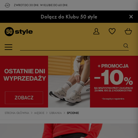
ZWROT DO 30 DNI. W KLUBIE DO 60 DNI.
×
Dołącz do Klubu 50 style
STRONA GŁÓWNA
MĘSKIE
UBRANIA
SPODNIE