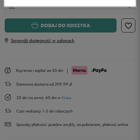
XXL
S
Powiadom o dostępności
DODAJ DO KOSZYKA
Sprawdź dostępność w salonach
M
Powiadom o dostępności
L
Powiadom o dostępności
Kup teraz i zapłać za 30 dni
|
XL
Powiadom o dostępności
Darmowa dostawa od 299,99 zł
XXL
30 dni na zwrot, 60 dni w
Klubie
Czas realizacji 1-5 dni roboczych
Sposoby płatności:
przelew zwykły, za pobraniem, płatność online