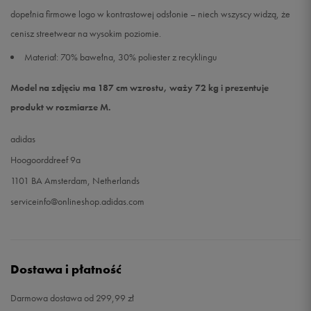
dopełnia firmowe logo w kontrastowej odsłonie – niech wszyscy widzą, że
cenisz streetwear na wysokim poziomie.
Materiał: 70% bawełna, 30% poliester z recyklingu
Model na zdjęciu ma 187 cm wzrostu, waży 72 kg i prezentuje
produkt w rozmiarze M.
adidas
Hoogoorddreef 9a
1101 BA Amsterdam, Netherlands
serviceinfo@onlineshop.adidas.com
Dostawa i płatność
Darmowa dostawa od 299,99 zł