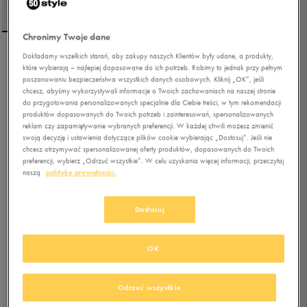
Chronimy Twoje dane
Dokładamy wszelkich starań, aby zakupy naszych Klientów były udane, a produkty,
ADIDAS SPODNIE M
które wybierają – najlepiej dopasowane do ich potrzeb. Robimy to jednak przy pełnym
FELCZY C PANT
poszanowaniu bezpieczeństwa wszystkich danych osobowych. Kliknij „OK”, jeśli
chcesz, abyśmy wykorzystywali informacje o Twoich zachowaniach na naszej stronie
do przygotowania personalizowanych specjalnie dla Ciebie treści, w tym rekomendacji
4.9
(
57
)
produktów dopasowanych do Twoich potrzeb i zainteresowań, spersonalizowanych
119,99
zł
z Vat
reklam czy zapamiętywanie wybranych preferencji. W każdej chwili możesz zmienić
swoją decyzję i ustawienia dotyczące plików cookie wybierając „Dostosuj”. Jeśli nie
127,99
zł
-6%
(najniższa cena z 30 dni przed obniżką)
chcesz otrzymywać spersonalizowanej oferty produktów, dopasowanych do Twoich
249,99
zł
-52%
(cena początkowa)
preferencji, wybierz „Odrzuć wszystkie”. W celu uzyskania więcej informacji, przeczytaj
naszą
politykę prywatności.
+ 600 PKT W
KLUBIE 50 STYLE
Dostosuj
Kolor:
czarny
OK
Odrzuć wszystkie