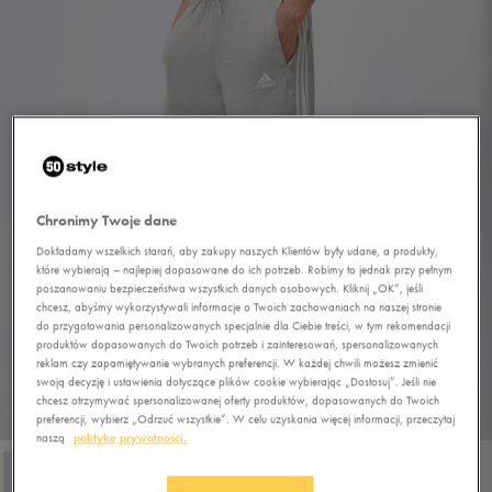
Chronimy Twoje dane
Dokładamy wszelkich starań, aby zakupy naszych Klientów były udane, a produkty,
które wybierają – najlepiej dopasowane do ich potrzeb. Robimy to jednak przy pełnym
poszanowaniu bezpieczeństwa wszystkich danych osobowych. Kliknij „OK”, jeśli
chcesz, abyśmy wykorzystywali informacje o Twoich zachowaniach na naszej stronie
do przygotowania personalizowanych specjalnie dla Ciebie treści, w tym rekomendacji
produktów dopasowanych do Twoich potrzeb i zainteresowań, spersonalizowanych
reklam czy zapamiętywanie wybranych preferencji. W każdej chwili możesz zmienić
swoją decyzję i ustawienia dotyczące plików cookie wybierając „Dostosuj”. Jeśli nie
chcesz otrzymywać spersonalizowanej oferty produktów, dopasowanych do Twoich
1/4
preferencji, wybierz „Odrzuć wszystkie”. W celu uzyskania więcej informacji, przeczytaj
naszą
politykę prywatności.