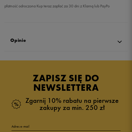
płatność odroczona Kup teraz zapłać za 30 dni z Klarną lub PayPo
Opinie
4.9
opinii klientów
55
z całego okresu
ZAPISZ SIĘ DO
zebranych i zweryfikowanych przez
NEWSLETTERA
Zgarnij 10% rabatu na pierwsze
zakupy za min. 250 zł
5
95%
Adres e-mail
4
2%