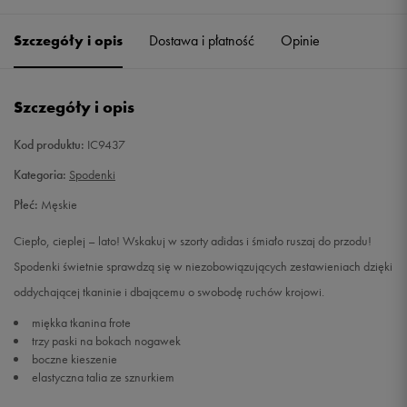
Szczegóły i opis
Dostawa i płatność
Opinie
S
Powiadom o dostępności
M
Powiadom o dostępności
Szczegóły i opis
L
Powiadom o dostępności
Kod produktu:
IC9437
Kategoria:
Spodenki
XL
Powiadom o dostępności
Płeć:
Męskie
XXL
Powiadom o dostępności
Ciepło, cieplej – lato! Wskakuj w szorty adidas i śmiało ruszaj do przodu!
Spodenki świetnie sprawdzą się w niezobowiązujących zestawieniach dzięki
oddychającej tkaninie i dbającemu o swobodę ruchów krojowi.
miękka tkanina frote
trzy paski na bokach nogawek
boczne kieszenie
elastyczna talia ze sznurkiem