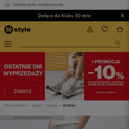
ZWROT DO 30 DNI. W KLUBIE DO 60 DNI.
×
Dołącz do Klubu 50 style
STRONA GŁÓWNA
MĘSKIE
UBRANIA
SPODENKI
PRODUKT NIEDOSTĘPNY