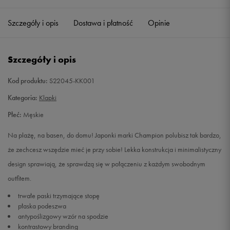
41
26 cm
Powiadom o dostępności
Szczegóły i opis
Dostawa i płatność
Opinie
42
26,5 cm
Powiadom o dostępności
Szczegóły i opis
43
27,5 cm
Powiadom o dostępności
Kod produktu:
S22045-KK001
44
28 cm
Powiadom o dostępności
Kategoria:
Klapki
Płeć:
Męskie
45
29 cm
Powiadom o dostępności
Na plażę, na basen, do domu! Japonki marki Champion polubisz tak bardzo,
46
30 cm
Powiadom o dostępności
że zechcesz wszędzie mieć je przy sobie! Lekka konstrukcja i minimalistyczny
design sprawiają, że sprawdzą się w połączeniu z każdym swobodnym
outfitem.
trwałe paski trzymające stopę
płaska podeszwa
antypoślizgowy wzór na spodzie
kontrastowy branding