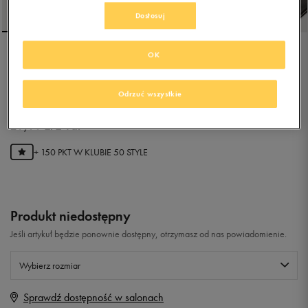
Dostosuj
OK
CHAMPION BIG CLASSIC
Odrzuć wszystkie
4.9
(
22
)
29,99
zł
z Vat
+ 150 PKT W
KLUBIE 50 STYLE
Produkt niedostępny
Jeśli artykuł będzie ponownie dostępny, otrzymasz od nas powiadomienie.
Wybierz rozmiar
Sprawdź dostępność w salonach
Rozmiary EU
Rozmiary US