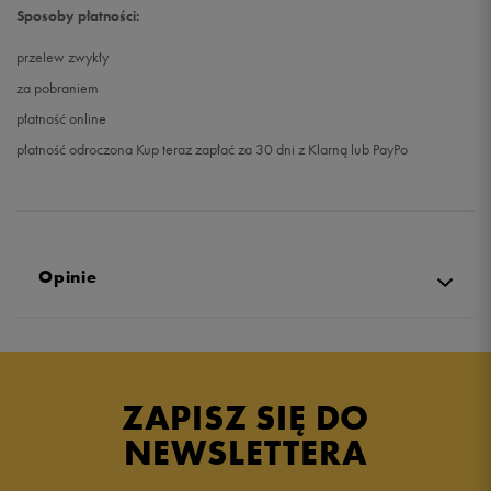
Sposoby płatności:
przelew zwykły
za pobraniem
płatność online
płatność odroczona Kup teraz zapłać za 30 dni z Klarną lub PayPo
Opinie
4.9
opinii klientów
22
z całego okresu
ZAPISZ SIĘ DO
zebranych i zweryfikowanych przez
NEWSLETTERA