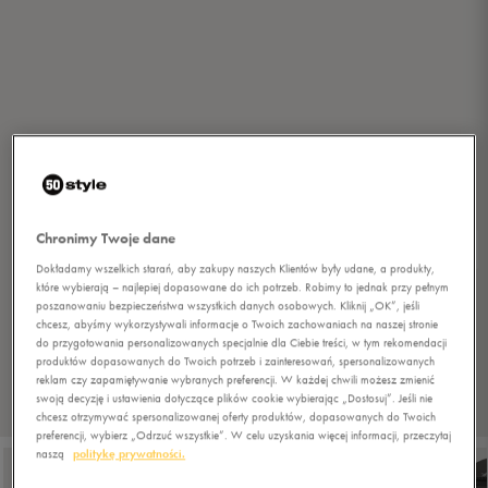
Chronimy Twoje dane
Dokładamy wszelkich starań, aby zakupy naszych Klientów były udane, a produkty,
które wybierają – najlepiej dopasowane do ich potrzeb. Robimy to jednak przy pełnym
poszanowaniu bezpieczeństwa wszystkich danych osobowych. Kliknij „OK”, jeśli
chcesz, abyśmy wykorzystywali informacje o Twoich zachowaniach na naszej stronie
do przygotowania personalizowanych specjalnie dla Ciebie treści, w tym rekomendacji
produktów dopasowanych do Twoich potrzeb i zainteresowań, spersonalizowanych
reklam czy zapamiętywanie wybranych preferencji. W każdej chwili możesz zmienić
swoją decyzję i ustawienia dotyczące plików cookie wybierając „Dostosuj”. Jeśli nie
1/5
chcesz otrzymywać spersonalizowanej oferty produktów, dopasowanych do Twoich
preferencji, wybierz „Odrzuć wszystkie”. W celu uzyskania więcej informacji, przeczytaj
naszą
politykę prywatności.