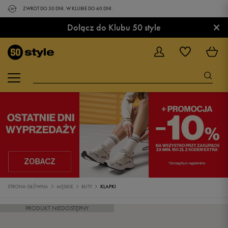
ZWROT DO 30 DNI. W KLUBIE DO 60 DNI.
×
Dołącz do Klubu 50 style
STRONA GŁÓWNA
MĘSKIE
BUTY
KLAPKI
PRODUKT NIEDOSTĘPNY