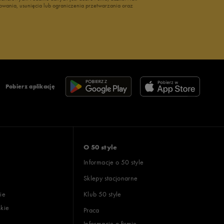
owania, usunięcia lub ograniczenia przetwarzania oraz
Pobierz aplikację
O 50 style
Informacje o 50 style
Sklepy stacjonarne
ie
Klub 50 style
skie
Praca
Informacje o firmie