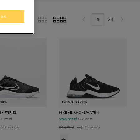
Wyczyść
Beżowy
OK
z
1
Bordowy
Brązowy
Czerwony
Fioletowy
Granatowy
Khaki
Kremowy
Miętowy
-30%
PROMO: DO -30%
Multicolor
HIFTER 12
NIKE AIR MAX ALPHA TR 4
Musztardowy
263,99 zł
9,99 zł
329,99 zł
Niebieski
ajniższa cena
297,49 zł
- najniższa cena
Pomarańczowy