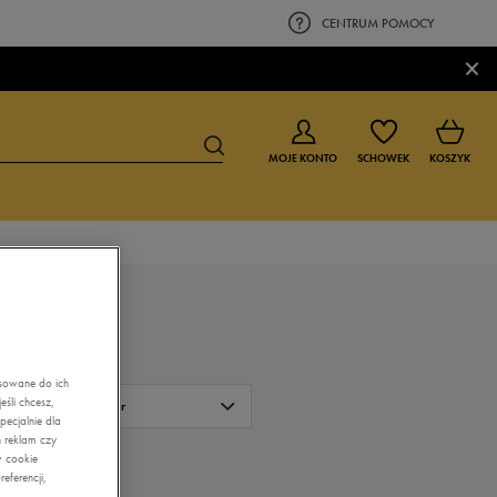
CENTRUM POMOCY
×
MOJE KONTO
SCHOWEK
KOSZYK
BUTY DLA CHŁOPCA
BUTY DLA DZIEWCZYNKI
0-4 lat
0-4 lat
4-8 lat
4-8 lat
asowane do ich
śli chcesz,
9-16 lat
9-16 lat
Kolor
ecjalnie dla
 reklam czy
Biały
w cookie
FILTRUJ
eferencji,
Czarny