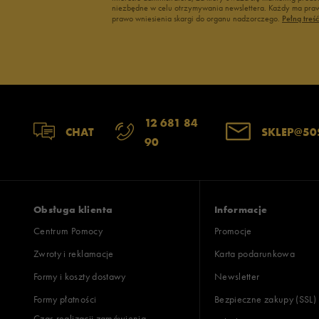
Under armour
niezbędne w celu otrzymywania newslettera. Każdy ma prawo
Up8
prawo wniesienia skargi do organu nadzorczego.
Pełną treś
Up8
U.S. Polo ASSN.
S
Vans
Vans
S
S
S
12 681 84
CHAT
SKLEP@50
S
90
T
T
Obsługa klienta
Informacje
T
Centrum Pomocy
Promocje
Zwroty i reklamacje
Karta podarunkowa
Formy i koszty dostawy
Newsletter
Formy płatności
Bezpieczne zakupy (SSL)
Czas realizacji zamówienia