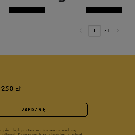
Różowy
Srebrny
Szary
z
1
Turkusowy
Zielony
Złoty
Żółty
 250 zł
ZAPISZ SIĘ
wyżej dane będą przetwarzane w prawnie uzasadnionym
i handlowych. Podanie danych jest dobrowolne, aczkolwiek