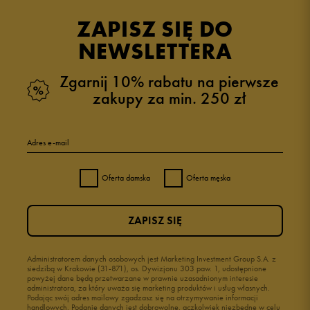
opinii klientów
15
z całego okresu
ZAPISZ SIĘ DO
zebranych i zweryfikowanych przez
NEWSLETTERA
Zgarnij 10% rabatu na pierwsze
zakupy za min. 250 zł
5
100%
Adres e-mail
4
0%
Oferta damska
Oferta męska
3
0%
ZAPISZ SIĘ
2
0%
1
Administratorem danych osobowych jest Marketing Investment Group S.A. z
0%
siedzibą w Krakowie (31-871), os. Dywizjonu 303 paw. 1, udostępnione
powyżej dane będą przetwarzane w prawnie uzasadnionym interesie
administratora, za który uważa się marketing produktów i usług własnych.
Podając swój adres mailowy zgadzasz się na otrzymywanie informacji
handlowych. Podanie danych jest dobrowolne, aczkolwiek niezbędne w celu