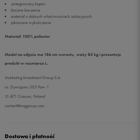
zintegrowany kaptur
boczne kieszenie
materiał o dobrych właściwościach izolacyjnych
pikowane wykończenie
Materiał: 100% poliester
Model na zdjęciu ma 186 cm wzrostu, waży 83 kg i prezentuje
produkt w rozmiarze L.
Marketing Investment Group S.A.
os. Dywizjonu 303 Paw. 1
31-871 Cracow, Poland
contact@miggroup.com
Dostawa i płatność