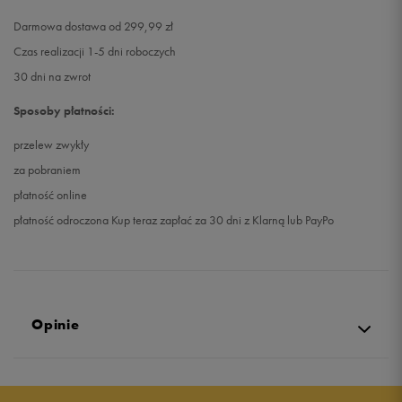
Darmowa dostawa od 299,99 zł
Czas realizacji 1-5 dni roboczych
30 dni na zwrot
Sposoby płatności:
przelew zwykły
za pobraniem
płatność online
płatność odroczona Kup teraz zapłać za 30 dni z Klarną lub PayPo
Opinie
5.0