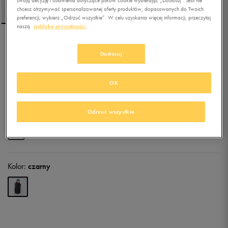
swoją decyzję i ustawienia dotyczące plików cookie wybierając „Dostosuj”. Jeśli nie
chcesz otrzymywać spersonalizowanej oferty produktów, dopasowanych do Twoich
preferencji, wybierz „Odrzuć wszystkie”. W celu uzyskania więcej informacji, przeczytaj
naszą
politykę prywatności.
UMBRO BEZRĘKAWNIK
Dostosuj
ROKIS
5.0
(
15
)
OK
134,99
zł
z Vat
161,99
zł
-17%
(najniższa cena z 30 dni przed obniżką)
Odrzuć wszystkie
179,99
zł
-25%
(cena bezpośrednio przed promocją)
+ 900 PKT W
KLUBIE 50 STYLE
Kolor:
czarny