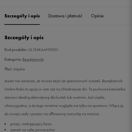
Szczegóły i opis
Dostawa i płatność
Opinie
Szczegóły i opis
Kod produktu:
UL124KAM90001
Kategoria:
Bezrękawniki
Płeć:
Męskie
Jesień nie oznacza, że musisz zejść ze spacerowych ścieżek. Bezrękawnik
Umbro Rokis to opcja w sam raz na chłodniejsze dni. Ta puchowa kamizelka
stanowi idealną alternatywę dla kurtek lub swetrów. Jest ciepła,
ultrawygodna, a do tego świetnie wygląda nie tylko na sportowo. Włącz ją
do swojej szafy i postaw na offlineową rozrywkę na mieście.
prosty, niekrępujący fason
zamek na całej powierzchni