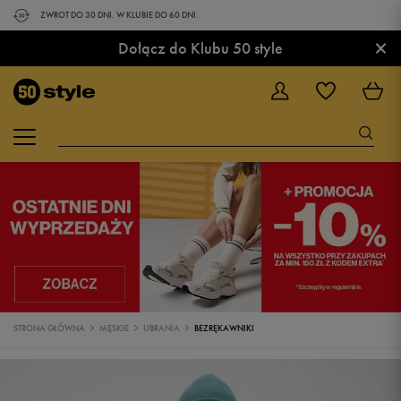
ZWROT DO 30 DNI. W KLUBIE DO 60 DNI.
×
Dołącz do Klubu 50 style
STRONA GŁÓWNA
MĘSKIE
UBRANIA
BEZRĘKAWNIKI