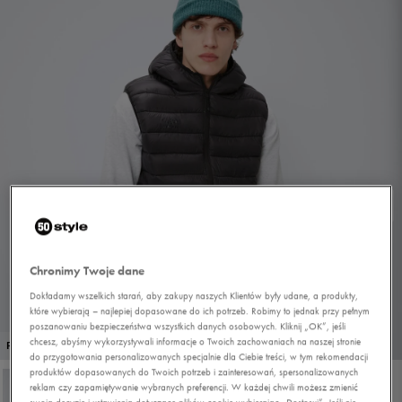
Chronimy Twoje dane
Dokładamy wszelkich starań, aby zakupy naszych Klientów były udane, a produkty,
które wybierają – najlepiej dopasowane do ich potrzeb. Robimy to jednak przy pełnym
poszanowaniu bezpieczeństwa wszystkich danych osobowych. Kliknij „OK”, jeśli
1/4
chcesz, abyśmy wykorzystywali informacje o Twoich zachowaniach na naszej stronie
PROMO: DO -30%
do przygotowania personalizowanych specjalnie dla Ciebie treści, w tym rekomendacji
produktów dopasowanych do Twoich potrzeb i zainteresowań, spersonalizowanych
reklam czy zapamiętywanie wybranych preferencji. W każdej chwili możesz zmienić