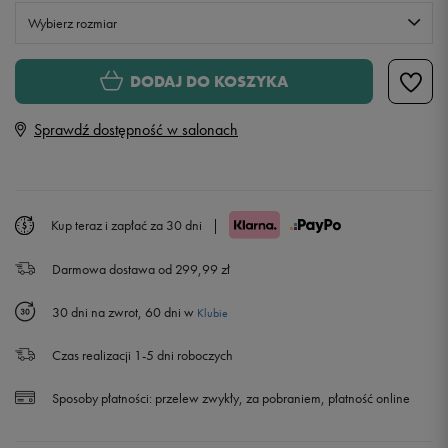
Wybierz rozmiar
S
DODAJ DO KOSZYKA
Sprawdź dostępność w salonach
M
L
Kup teraz i zapłać za 30 dni
|
XL
Darmowa dostawa od 299,99 zł
XXL
30 dni na zwrot, 60 dni w
Klubie
Czas realizacji 1-5 dni roboczych
Sposoby płatności:
przelew zwykły, za pobraniem, płatność online