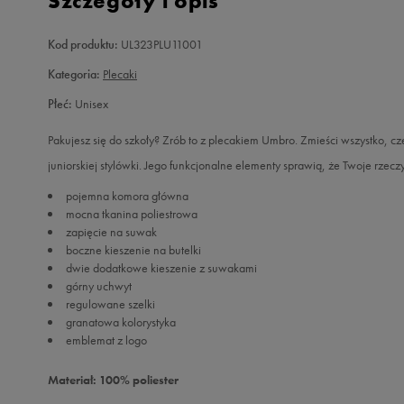
Szczegóły i opis
Kod produktu:
UL323PLU11001
Kategoria:
Plecaki
Płeć:
Unisex
Pakujesz się do szkoły? Zrób to z plecakiem Umbro. Zmieści wszystko, 
juniorskiej stylówki. Jego funkcjonalne elementy sprawią, że Twoje rze
pojemna komora główna
mocna tkanina poliestrowa
zapięcie na suwak
boczne kieszenie na butelki
dwie dodatkowe kieszenie z suwakami
górny uchwyt
regulowane szelki
granatowa kolorystyka
emblemat z logo
Materiał: 100% poliester