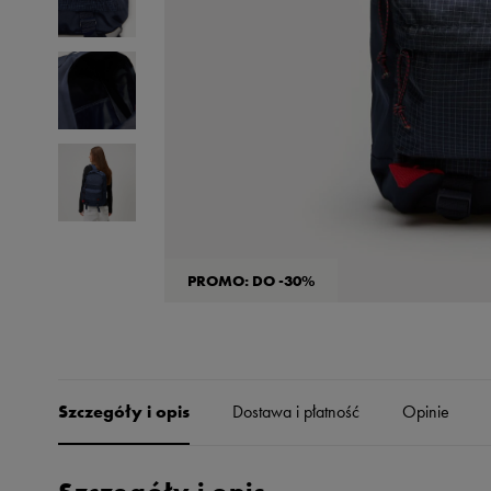
Skechers
Timberland
Umbro
Under Armour
Up8
U.S. Polo ASSN.
Vans
PROMO: DO -30%
Szczegóły i opis
Dostawa i płatność
Opinie