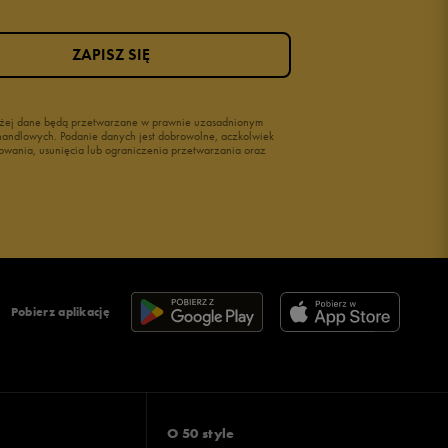
ZAPISZ SIĘ
wyżej dane będą przetwarzane w prawnie uzasadnionym
i handlowych. Podanie danych jest dobrowolne, aczkolwiek
owania, usunięcia lub ograniczenia przetwarzania oraz
Pobierz aplikację
O 50 style