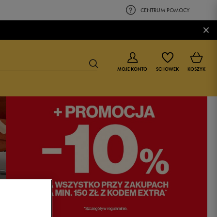
CENTRUM POMOCY
×
MOJE KONTO
SCHOWEK
KOSZYK
BUTY DLA CHŁOPCA
BUTY DLA DZIEWCZYNKI
0-4 lat
0-4 lat
4-8 lat
4-8 lat
9-16 lat
9-16 lat