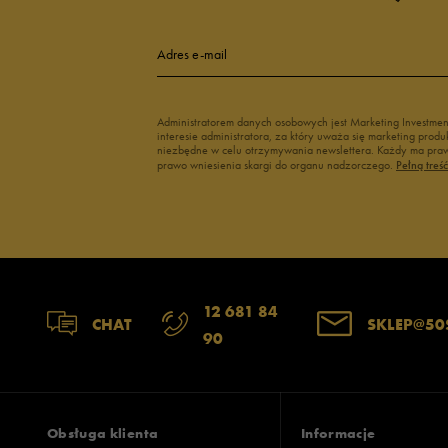
4
Adres e-mail
3
Administratorem danych osobowych jest Marketing Investme
interesie administratora, za który uważa się marketing pro
2
niezbędne w celu otrzymywania newslettera. Każdy ma prawo
prawo wniesienia skargi do organu nadzorczego.
Pełną treś
1
12 681 84
Jak zbieramy opinie?
CHAT
SKLEP@50
90
Opinie k
Obsługa klienta
Informacje