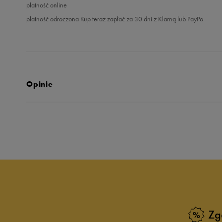
płatność online
płatność odroczona Kup teraz zapłać za 30 dni z Klarną lub PayPo
Opinie
5.0
opinii klientów
24
z całego okresu
zebranych i zweryfikowanych przez
Zg
5
10