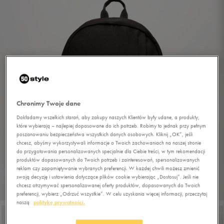
Chronimy Twoje dane
Dokładamy wszelkich starań, aby zakupy naszych Klientów były udane, a produkty,
które wybierają – najlepiej dopasowane do ich potrzeb. Robimy to jednak przy pełnym
poszanowaniu bezpieczeństwa wszystkich danych osobowych. Kliknij „OK”, jeśli
chcesz, abyśmy wykorzystywali informacje o Twoich zachowaniach na naszej stronie
do przygotowania personalizowanych specjalnie dla Ciebie treści, w tym rekomendacji
produktów dopasowanych do Twoich potrzeb i zainteresowań, spersonalizowanych
reklam czy zapamiętywanie wybranych preferencji. W każdej chwili możesz zmienić
swoją decyzję i ustawienia dotyczące plików cookie wybierając „Dostosuj”. Jeśli nie
chcesz otrzymywać spersonalizowanej oferty produktów, dopasowanych do Twoich
1/7
preferencji, wybierz „Odrzuć wszystkie”. W celu uzyskania więcej informacji, przeczytaj
naszą
politykę prywatności.