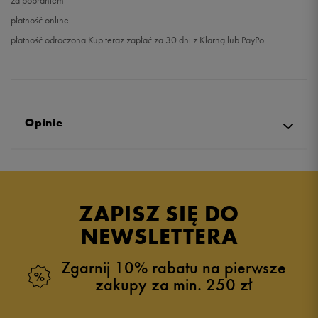
za pobraniem
płatność online
płatność odroczona Kup teraz zapłać za 30 dni z Klarną lub PayPo
Opinie
5.0
opinii klientów
28
z całego okresu
ZAPISZ SIĘ DO
zebranych i zweryfikowanych przez
NEWSLETTERA
Zgarnij 10% rabatu na pierwsze
zakupy za min. 250 zł
5
100%