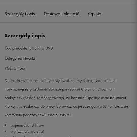
Szczegóły i opis
Dostawa i płatność
Opinie
Szczegóły i opis
Kod produktu:
30867U-090
Kategoria:
Plecaki
Płeć:
Unisex
Dodaj do swoich codziennych stylówek czarny plecak Umbro i miej
najważniejsze przedmioty zawsze przy sobie! Optymalny rozmiar i
praktyczny rozkład komór sprawiają, że bez trudu spakujesz się na spacer,
krótką wycieczkę czy do pracy. Sprawdź, co jeszcze go wyróżnia i ciesz się
komfortem podczas chwil z najbliższymi!
pojemność 18 litrów
wytrzymały materiał