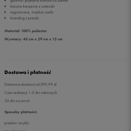
główna i przednia komora na zamek
boczne kieszenie z siateczki
regulowane, miękkie szelki
branding z przodu
Materiał: 100% poliester
Wymiary: 43 cm x 29 cm x 15 cm
Dostawa i płatność
Darmowa dostawa od 299,99 zł
Czas realizacji 1-5 dni roboczych
30 dni na zwrot
Sposoby płatności:
przelew zwykły