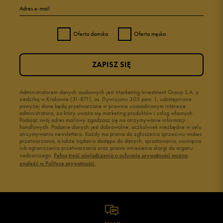
Adres e-mail
4
0%
Oferta damska
Oferta męska
3
0%
ZAPISZ SIĘ
2
0%
1
Administratorem danych osobowych jest Marketing Investment Group S.A. z
0%
siedzibą w Krakowie (31-871), os. Dywizjonu 303 paw. 1, udostępnione
powyżej dane będą przetwarzane w prawnie uzasadnionym interesie
administratora, za który uważa się marketing produktów i usług własnych.
Podając swój adres mailowy zgadzasz się na otrzymywanie informacji
handlowych. Podanie danych jest dobrowolne, aczkolwiek niezbędne w celu
otrzymywania newslettera. Każdy ma prawo do zgłoszenia sprzeciwu wobec
przetwarzania, a także żądania dostępu do danych, sprostowania, usunięcia
lub ograniczenia przetwarzania oraz prawo wniesienia skargi do organu
Jak zbieramy opinie?
nadzorczego.
Pełną treść oświadczenia o ochronie prywatności można
znaleźć w Polityce prywatności.
Opinie klientów
Wyczyść
Szukaj