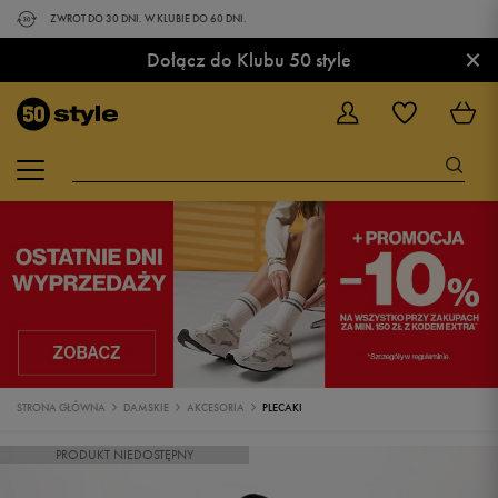
ZWROT DO 30 DNI. W KLUBIE DO 60 DNI.
×
Dołącz do Klubu 50 style
STRONA GŁÓWNA
DAMSKIE
AKCESORIA
PLECAKI
PRODUKT NIEDOSTĘPNY