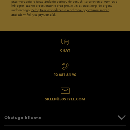
przetwarzania, a także żądania dostępu do danych, sprostowania, usunięcia
lub ograniczenia przetwarzania oraz prawo wniesienia skargi do organu
nadzorczego.
Pełną treść oświadczenia o ochronie prywatności można
znaleźć w Polityce prywatności.
CHAT
12 681 84 90
SKLEP@50STYLE.COM
Obsługa klienta
Centrum Pomocy