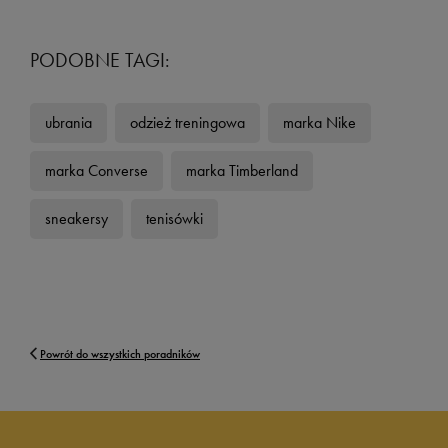
PODOBNE TAGI:
ubrania
odzież treningowa
marka Nike
marka Converse
marka Timberland
sneakersy
tenisówki
Powrót do wszystkich poradników