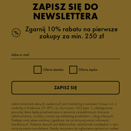
ZAPISZ SIĘ DO
NEWSLETTERA
Zgarnij 10% rabatu na pierwsze
zakupy za min. 250 zł
Adres e-mail
Oferta damska
Oferta męska
ZAPISZ SIĘ
Administratorem danych osobowych jest Marketing Investment Group S.A. z
siedzibą w Krakowie (31-871), os. Dywizjonu 303 paw. 1, udostępnione
powyżej dane będą przetwarzane w prawnie uzasadnionym interesie
administratora, za który uważa się marketing produktów i usług własnych.
Podając swój adres mailowy zgadzasz się na otrzymywanie informacji
handlowych. Podanie danych jest dobrowolne, aczkolwiek niezbędne w celu
otrzymywania newslettera. Każdy ma prawo do zgłoszenia sprzeciwu wobec