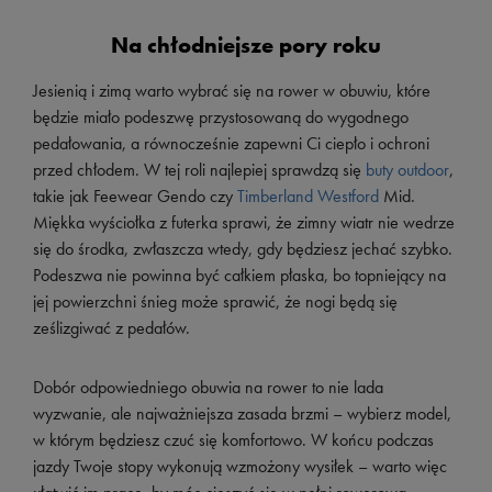
Na chłodniejsze pory roku
Jesienią i zimą warto wybrać się na rower w obuwiu, które
będzie miało podeszwę przystosowaną do wygodnego
pedałowania, a równocześnie zapewni Ci ciepło i ochroni
przed chłodem. W tej roli najlepiej sprawdzą się
buty outdoor
,
takie jak Feewear Gendo czy
Timberland Westford
Mid.
Miękka wyściołka z futerka sprawi, że zimny wiatr nie wedrze
się do środka, zwłaszcza wtedy, gdy będziesz jechać szybko.
Podeszwa nie powinna być całkiem płaska, bo topniejący na
jej powierzchni śnieg może sprawić, że nogi będą się
ześlizgiwać z pedałów.
Dobór odpowiedniego obuwia na rower to nie lada
wyzwanie, ale najważniejsza zasada brzmi – wybierz model,
w którym będziesz czuć się komfortowo. W końcu podczas
jazdy Twoje stopy wykonują wzmożony wysiłek – warto więc