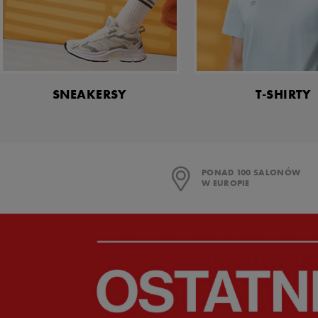
Skechers
Timberland
Umbro
Under Armour
SNEAKERSY
T-SHIRTY
Up8
U.S. Polo ASSN.
Vans
PONAD 100 SALONÓW
W EUROPIE