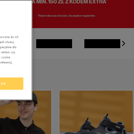
asowane do ich
śli chcesz,
ecjalnie dla
 reklam czy
w cookie
eferencji,
OK