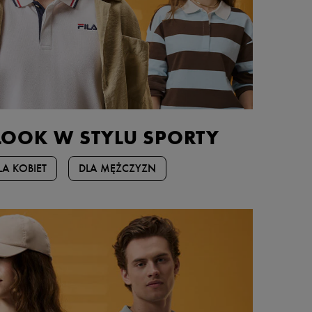
LOOK W STYLU SPORTY
LA KOBIET
DLA MĘŻCZYZN