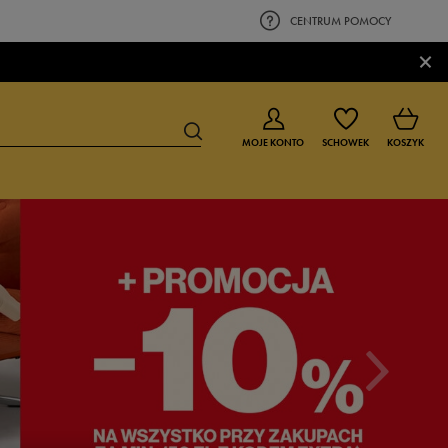
CENTRUM POMOCY
×
MOJE KONTO
SCHOWEK
KOSZYK
BUTY DLA CHŁOPCA
BUTY DLA DZIEWCZYNKI
0-4 lat
0-4 lat
4-8 lat
4-8 lat
9-16 lat
9-16 lat