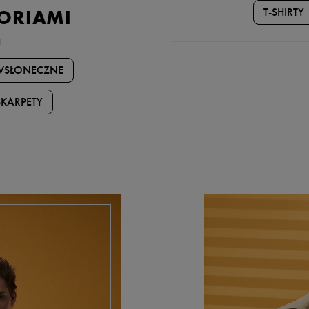
T-SHIRTY
SORIAMI
a
WSŁONECZNE
SKARPETY