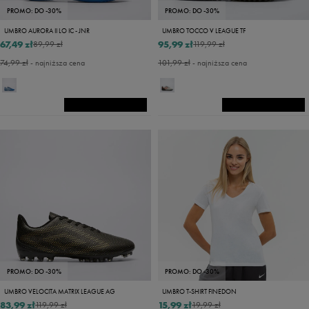
PROMO: DO -30%
PROMO: DO -30%
UMBRO AURORA II LO IC - JNR
UMBRO TOCCO V LEAGUE TF
67,49 zł
95,99 zł
89,99 zł
119,99 zł
74,99 zł
- najniższa cena
101,99 zł
- najniższa cena
PROMO: DO -30%
PROMO: DO -30%
UMBRO VELOCITA MATRIX LEAGUE AG
UMBRO T-SHIRT FINEDON
83,99 zł
15,99 zł
119,99 zł
19,99 zł