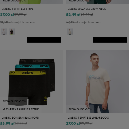
PROMO: DO -30%
PROMO: DO -30%
UMBRO T-SHIRT ESS STRIPE
UMBRO BLUZA ESS CREW NECK
27,00 zł
52,49 zł
89,99 zł
69,99 zł
31,50 zł
- najniższa cena
67,49 zł
- najniższa cena
PROMO: DO -30%
-25% PRZY ZAKUPIE 2 SZTUK
PROMO: DO -30%
UMBRO BOKSERKI BLACKFORD
UMBRO T-SHIRT ESS LINEAR LOGO
55,99 zł
27,00 zł
69,99 zł
89,99 zł