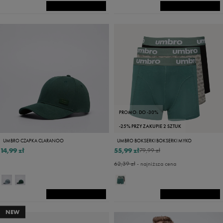
PROMO: DO -30%
-25% PRZY ZAKUPIE 2 SZTUK
UMBRO CZAPKA CLARANOO
UMBRO BOKSERKI BOKSERKI MYKO
14,99 zł
55,99 zł
79,99 zł
62,39 zł
- najniższa cena
NEW