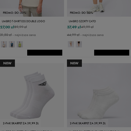
PROMO: DO -30%
PROMO: DO -30%
UMBRO T-SHIRT ESS DOUBLE LOGO
UMBRO SZORTY CATO
27,00 zł
37,49 zł
89,99 zł
49,99 zł
31,50 zł
- najniższa cena
44,99 zł
- najniższa cena
NEW
NEW
2-PAK SKARPET ZA 39,99 ZŁ
2-PAK SKARPET ZA 39,99 ZŁ