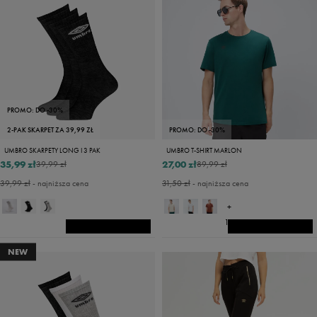
PROMO: DO -30%
2-PAK SKARPET ZA 39,99 ZŁ
PROMO: DO -30%
UMBRO SKARPETY LONG I 3 PAK
UMBRO T-SHIRT MARLON
35,99 zł
27,00 zł
39,99 zł
89,99 zł
39,99 zł
- najniższa cena
31,50 zł
- najniższa cena
+
14
NEW