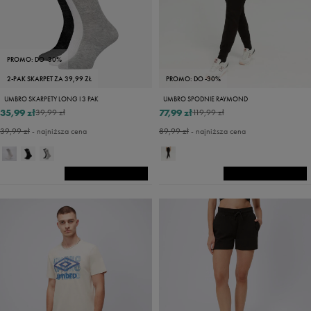
PROMO: DO -30%
2-PAK SKARPET ZA 39,99 ZŁ
PROMO: DO -30%
UMBRO SKARPETY LONG I 3 PAK
UMBRO SPODNIE RAYMOND
35,99 zł
77,99 zł
39,99 zł
119,99 zł
39,99 zł
- najniższa cena
89,99 zł
- najniższa cena