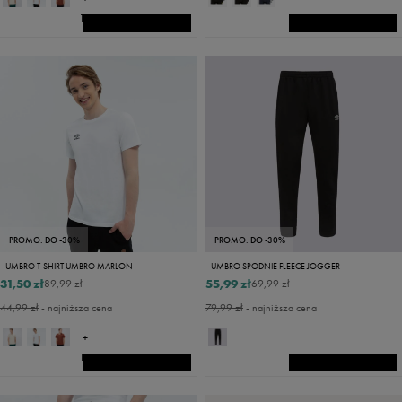
14
PROMO: DO -30%
PROMO: DO -30%
UMBRO T-SHIRT UMBRO MARLON
UMBRO SPODNIE FLEECE JOGGER
31,50 zł
55,99 zł
89,99 zł
69,99 zł
44,99 zł
- najniższa cena
79,99 zł
- najniższa cena
+
14