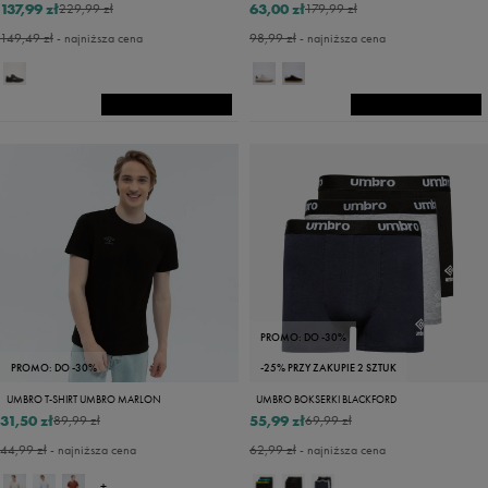
137,99 zł
63,00 zł
229,99 zł
179,99 zł
149,49 zł
- najniższa cena
98,99 zł
- najniższa cena
PROMO: DO -30%
PROMO: DO -30%
-25% PRZY ZAKUPIE 2 SZTUK
UMBRO T-SHIRT UMBRO MARLON
UMBRO BOKSERKI BLACKFORD
31,50 zł
55,99 zł
89,99 zł
69,99 zł
44,99 zł
- najniższa cena
62,99 zł
- najniższa cena
+