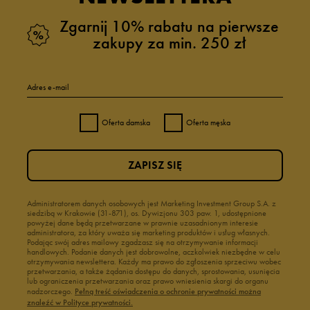
Zgarnij 10% rabatu na pierwsze
zakupy za min. 250 zł
Adres e-mail
Oferta damska
Oferta męska
ZAPISZ SIĘ
Administratorem danych osobowych jest Marketing Investment Group S.A. z
siedzibą w Krakowie (31-871), os. Dywizjonu 303 paw. 1, udostępnione
powyżej dane będą przetwarzane w prawnie uzasadnionym interesie
administratora, za który uważa się marketing produktów i usług własnych.
Podając swój adres mailowy zgadzasz się na otrzymywanie informacji
handlowych. Podanie danych jest dobrowolne, aczkolwiek niezbędne w celu
otrzymywania newslettera. Każdy ma prawo do zgłoszenia sprzeciwu wobec
przetwarzania, a także żądania dostępu do danych, sprostowania, usunięcia
lub ograniczenia przetwarzania oraz prawo wniesienia skargi do organu
nadzorczego.
Pełną treść oświadczenia o ochronie prywatności można
znaleźć w Polityce prywatności.