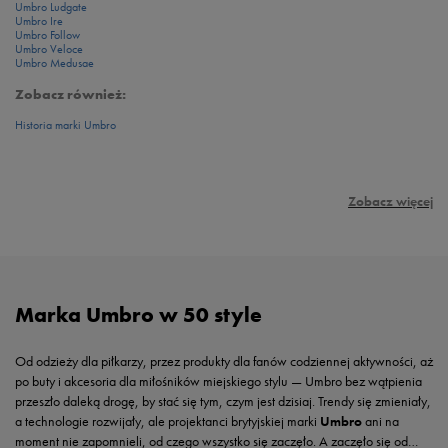
Umbro Ludgate
Umbro Ire
Umbro Follow
Umbro Veloce
Umbro Medusae
Zobacz również:
Historia marki Umbro
Zobacz więcej
Marka Umbro w 50 style
Od odzieży dla piłkarzy, przez produkty dla fanów codziennej aktywności, aż
po buty i akcesoria dla miłośników miejskiego stylu — Umbro bez wątpienia
przeszło daleką drogę, by stać się tym, czym jest dzisiaj. Trendy się zmieniały,
a technologie rozwijały, ale projektanci brytyjskiej marki
Umbro
ani na
moment nie zapomnieli, od czego wszystko się zaczęło. A zaczęło się od…