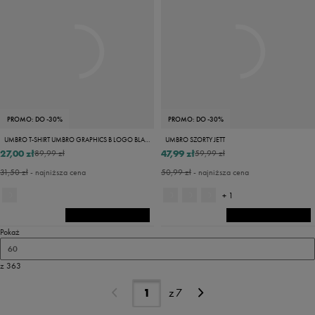
PROMO: DO -30%
PROMO: DO -30%
UMBRO T-SHIRT UMBRO GRAPHICS B LOGO BLACK
UMBRO SZORTY JETT
27,00 zł
47,99 zł
89,99 zł
59,99 zł
31,50 zł
- najniższa cena
50,99 zł
- najniższa cena
+ 1
Pokaż
60
z 363
z
7