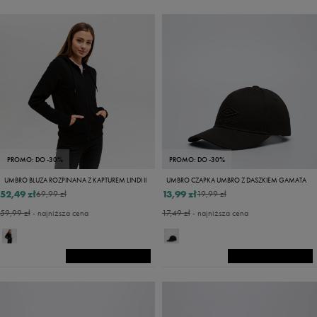
PROMO: DO -30%
PROMO: DO -30%
UMBRO BLUZA ROZPINANA Z KAPTUREM LINDI II
UMBRO CZAPKA UMBRO Z DASZKIEM GAMATA
52,49 zł
13,99 zł
69,99 zł
19,99 zł
59,99 zł
- najniższa cena
17,49 zł
- najniższa cena