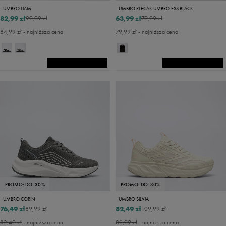
UMBRO LIAM
UMBRO PLECAK UMBRO ESS BLACK
82,99 zł
63,99 zł
99,99 zł
79,99 zł
84,99 zł
- najniższa cena
79,99 zł
- najniższa cena
PROMO: DO -30%
PROMO: DO -30%
UMBRO CORIN
UMBRO SILVIA
76,49 zł
82,49 zł
89,99 zł
109,99 zł
82,49 zł
- najniższa cena
89,99 zł
- najniższa cena