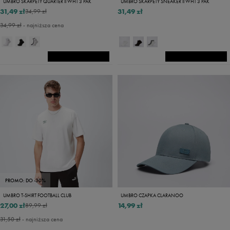
UMBRO SKARPETY QUARTER II WHT 3 PAK
UMBRO SKARPETY SNEAKER II WHT 3 PAK
31,49 zł
31,49 zł
34,99 zł
34,99 zł
- najniższa cena
PROMO: DO -30%
UMBRO T-SHIRT FOOTBALL CLUB
UMBRO CZAPKA CLARANOO
27,00 zł
14,99 zł
89,99 zł
31,50 zł
- najniższa cena