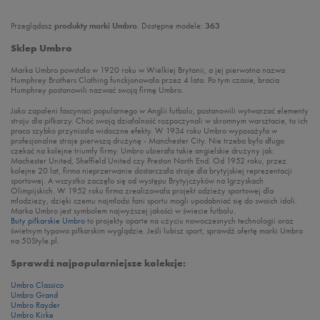
Przeglądasz
produkty marki Umbro
. Dostępne modele:
363
Sklep Umbro
Marka Umbro powstała w 1920 roku w Wielkiej Brytanii, a jej pierwotna nazwa
Humphrey Brothers Clothing funckjonowała przez 4 lata. Po tym czasie, bracia
Humphrey postanowili nazwać swoją firmę Umbro.
Jako zapaleni fascynaci popularnego w Anglii futbolu, postanowili wytwarzać elementy
stroju dla piłkarzy. Choć swoją działalność rozpoczynali w skromnym warsztacie, to ich
praca szybko przyniosła widoczne efekty. W 1934 roku Umbro wyposażyła w
profesjonalne stroje pierwszą drużynę - Manchester City. Nie trzeba było długo
czekać na kolejne triumfy firmy. Umbro ubierała takie angielskie drużyny jak:
Machester United, Sheffield United czy Preston North End. Od 1952 roku, przez
kolejne 20 lat, firma nieprzerwanie dostarczała stroje dla brytyjskiej reprezentacji
sportowej. A wszystko zaczęło się od występu Brytyjczyków na Igrzyskach
Olimpijskich. W 1952 roku firma zrealizowała projekt odzieży sportowej dla
młodzieży, dzięki czemu najmłodsi fani sportu mogli upodabniać się do swoich idoli.
Marka Umbro jest symbolem najwyższej jakości w świecie futbolu.
Buty piłkarskie Umbro
to projekty oparte na użyciu nowoczesnych technologii oraz
świetnym typowo piłkarskim wyglądzie. Jeśli lubisz sport, sprawdź ofertę marki Umbro
na 50Style.pl.
Sprawdź najpopularniejsze kolekcje:
Umbro Classico
Umbro Grand
Umbro Rayder
Umbro Kirke