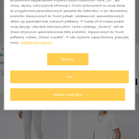
poszanowaniu bezpieczeństwa wszystkich danych osobowych. Kliknij „OK”, jeśli
chcesz, abyśmy wykorzystywali informacje o Twoich zachowaniach na naszej stronie
do przygotowania personalizowanych specjalnie dla Ciebie treści, w tym rekomendacji
produktów dopasowanych do Twoich potrzeb i zainteresowań, spersonalizowanych
reklam czy zapamiętywanie wybranych preferencji. W każdej chwili możesz zmienić
swoją decyzję i ustawienia dotyczące plików cookie wybierając „Dostosuj”. Jeśli nie
chcesz otrzymywać spersonalizowanej oferty produktów, dopasowanych do Twoich
preferencji, wybierz „Odrzuć wszystkie”. W celu uzyskania więcej informacji, przeczytaj
PROMO: DO -30%
PROMO: DO -30%
naszą
politykę prywatności.
UMBRO BLUZA Z KAPTUREM LARGE LOGO
UMBRO BLUZA Z KAPTUREM LARGE LOGO HOODIE
63,99 zł
63,99 zł
79,99 zł
79,99 zł
Dostosuj
79,99 zł
- najniższa cena
79,99 zł
- najniższa cena
OK
Odrzuć wszystkie