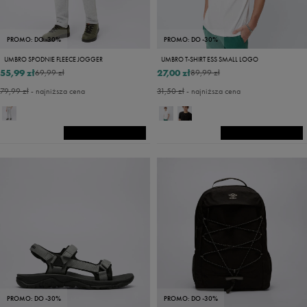
PROMO: DO -30%
PROMO: DO -30%
UMBRO SPODNIE FLEECE JOGGER
UMBRO T-SHIRT ESS SMALL LOGO
55,99 zł
27,00 zł
69,99 zł
89,99 zł
79,99 zł
- najniższa cena
31,50 zł
- najniższa cena
PROMO: DO -30%
PROMO: DO -30%