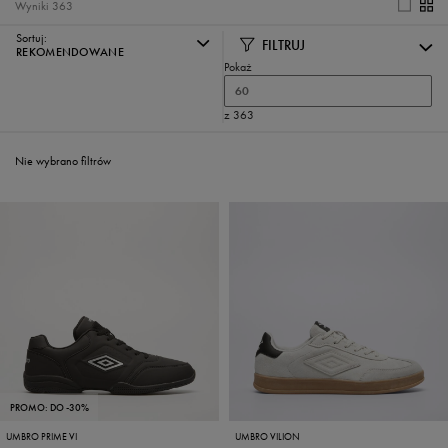
Wyniki
363
Sortuj:
FILTRUJ
REKOMENDOWANE
Pokaż
60
z 363
Nie wybrano filtrów
PROMO: DO -30%
UMBRO PRIME VI
UMBRO VILION