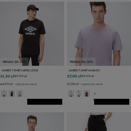
PROMO: DO -30%
PROMO: DO -30%
UMBRO T-SHIRT LARGE LOGO
UMBRO T-SHIRT MARLON
31,50 zł
27,00 zł
89,99 zł
89,99 zł
44,99 zł
- najniższa cena
31,50 zł
- najniższa cena
+
14