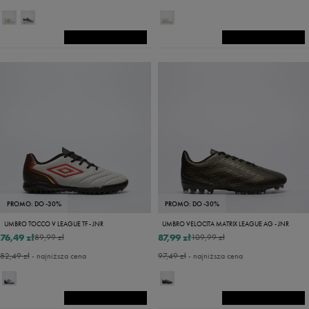
PROMO: DO -30%
PROMO: DO -30%
UMBRO TOCCO V LEAGUE TF - JNR
UMBRO VELOCITA MATRIX LEAGUE AG - JNR
76,49 zł
87,99 zł
89,99 zł
109,99 zł
82,49 zł
- najniższa cena
97,49 zł
- najniższa cena