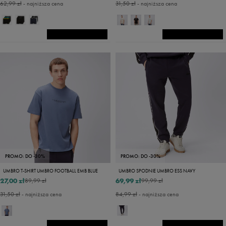
62,99 zł
- najniższa cena
31,50 zł
- najniższa cena
PROMO: DO -30%
PROMO: DO -30%
UMBRO T-SHIRT UMBRO FOOTBALL EMB BLUE
UMBRO SPODNIE UMBRO ESS NAVY
27,00 zł
69,99 zł
89,99 zł
99,99 zł
31,50 zł
- najniższa cena
84,99 zł
- najniższa cena