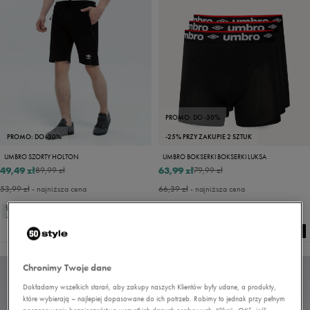
PROMO: DO -30%
PROMO: DO -30%
-25% PRZY ZAKUPIE 2 SZTUK
UMBRO SZORTY HOLTON
UMBRO BOKSERKI BOKSERKI LUKSA
49,49 zł
63,99 zł
89,99 zł
79,99 zł
53,99 zł
- najniższa cena
66,39 zł
- najniższa cena
Chronimy Twoje dane
Dokładamy wszelkich starań, aby zakupy naszych Klientów były udane, a produkty,
które wybierają – najlepiej dopasowane do ich potrzeb. Robimy to jednak przy pełnym