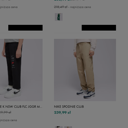
jniższa cena
218,49 zł
- najniższa cena
NIKE SPODNIE K NSW CLUB FLC JGGR MLOGO BOY
NIKE SPODNIE CLUB
239,99 zł
29,99 zł
jniższa cena