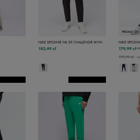
32/34
34/32
34/34
PROMO: DO 
Xxxs
NIKE SPODNIE NK DF CHALLENGR WVN
Xxs
182,49 zł
179,99 zł
19
199,99 zł
- n
Xs
S
M
L
Xl
Xxl
Xxxl
Xxxxl