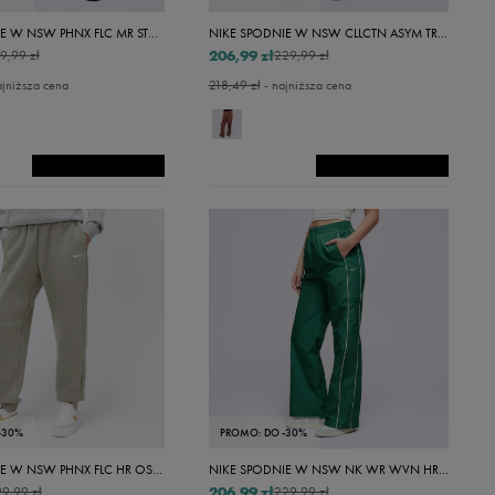
NIKE SPODNIE W NSW PHNX FLC MR STD LOGO PNT
NIKE SPODNIE W NSW CLLCTN ASYM TROUSER OTG
206,99 zł
9,99 zł
229,99 zł
ajniższa cena
218,49 zł
- najniższa cena
-30%
PROMO: DO -30%
NIKE SPODNIE W NSW PHNX FLC HR OS PANT 2
NIKE SPODNIE W NSW NK WR WVN HR OH PANT
206,99 zł
9,99 zł
229,99 zł