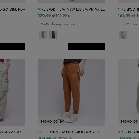
26/30
ARGO SSNL NBA
NIKE SPODNIE W NSW ESSTL WVN MR STD CRGO PT
26/32
179,99 zł
161,49 zł
199,99 zł
18
27/30
195,49 zł
- najniższa cena
180,49 zł
- n
27/32
28/32
29/34
30/30
30/34
31/32
33/32
33/34
36/34
PROMO: DO -30%
PROMO: DO 
Xs/s
NIKE SPODNIE W NSW DANCE CARGO PANT
NIKE SPODNIE M NK CLUB BB JOGGER NVLTY
180,49 zł
169,99 zł
189,99 zł
19
Xs/l