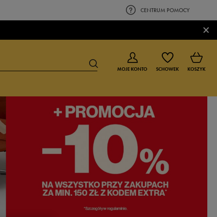
CENTRUM POMOCY
×
MOJE KONTO
SCHOWEK
KOSZYK
BUTY DLA CHŁOPCA
BUTY DLA DZIEWCZYNKI
0-4 lat
0-4 lat
4-8 lat
4-8 lat
9-16 lat
9-16 lat