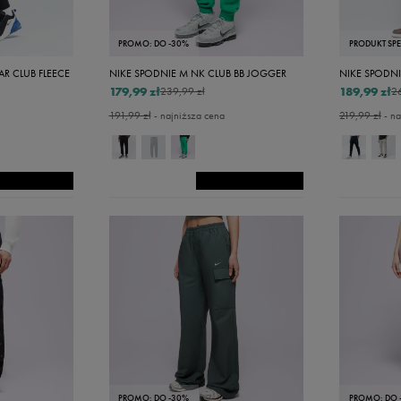
155-159 cm
140-155 cm
PROMO: DO -30%
PRODUKT SP
128-140 cm
R CLUB FLEECE
NIKE SPODNIE M NK CLUB BB JOGGER
179,99 zł
189,99 zł
239,99 zł
2
122-128 cm
191,99 zł
- najniższa cena
219,99 zł
- na
30
32
33
34
36
38
40
42
44
PROMO: DO -30%
PROMO: DO 