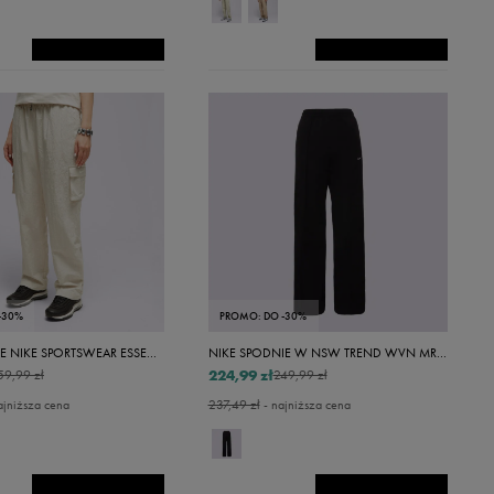
-30%
PROMO: DO -30%
NIKE SPODNIE NIKE SPORTSWEAR ESSENTIAL
NIKE SPODNIE W NSW TREND WVN MR PANT
224,99 zł
59,99 zł
249,99 zł
ajniższa cena
237,49 zł
- najniższa cena