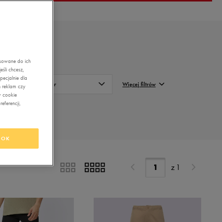
asowane do ich
śli chcesz,
ecjalnie dla
Kolor
Więcej filtrów
 reklam czy
w cookie
eferencji,
a
Beżowy
FILTRUJ
Brązowy
Wyczyść
Czarny
OK
Czerwony
z
1
Fioletowy
Granatowy
Khaki