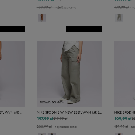
189,99 zł
- najniższa cena
179,99 zł
- na
S/s
S/m
S/l
M/s
M/l
L/s
L/l
L/xl
Xl/s
Xl/l
PROMO: DO -30%
Xl/xxl
NIKE SPODNIE W NSW ESSTL WVN MR OS JGGR
NIKE SPODNIE W NSW ESSTL WVN MR STD CARGO
197,99 zł
109,99 zł
219,99 zł
2
Xxl/l
208,99 zł
- najniższa cena
119,99 zł
- na