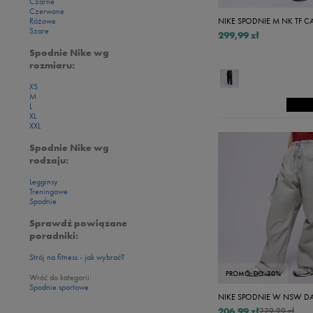
Czarne
Czerwone
Różowe
NIKE SPODNIE M NK TF C
Szare
299,99 zł
Spodnie Nike wg
rozmiaru:
XS
M
L
XL
XXL
Spodnie Nike wg
rodzaju:
Legginsy
Treningowe
Spodnie
Sprawdź powiązane
poradniki:
Strój na fitness - jak wybrać?
PROMO: DO -30%
Wróć do kategorii:
Spodnie sportowe
206,99 zł
229,99 zł