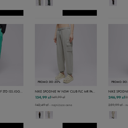
PROMO: DO -30%
PROMO: DO 
NIKE SPODNIE GA M NK DF STD ISS JGGR NBA
NIKE SPODNIE W NSW CLUB FLC MR PANT CARGO
134,99 zł
246,99 zł
149,99 zł
2
142,49 zł
- najniższa cena
259,99 zł
- n