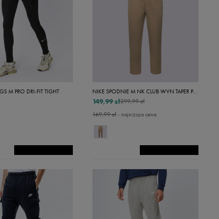
Musztardowy
Szary
Zielony
Biały
Bordowy
Niebieski
GS M PRO DRI-FIT TIGHT
NIKE SPODNIE M NK CLUB WVN TAPER PANT
Różowy
149,99 zł
299,99 zł
169,99 zł
- najniższa cena