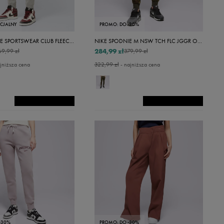
ECJALNY
PROMO: DO -30%
NIKE SPODNIE SPORTSWEAR CLUB FLEECE CARGO
NIKE SPODNIE M NSW TCH FLC JGGR OG 10YR CAM
284,99 zł
69,99 zł
379,99 zł
jniższa cena
322,99 zł
- najniższa cena
-30%
PROMO: DO -30%