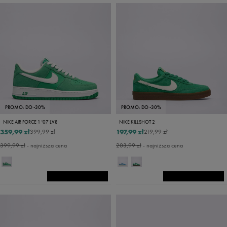
PROMO: DO -30%
PROMO: DO -30%
NIKE AIR FORCE 1 '07 LV8
NIKE KILLSHOT 2
359,99 zł
197,99 zł
399,99 zł
219,99 zł
399,99 zł
- najniższa cena
203,99 zł
- najniższa cena