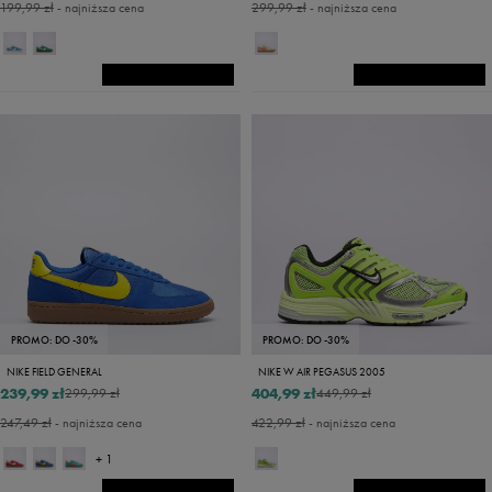
199,99 zł
- najniższa cena
299,99 zł
- najniższa cena
PROMO: DO -30%
PROMO: DO -30%
NIKE FIELD GENERAL
NIKE W AIR PEGASUS 2005
239,99 zł
404,99 zł
299,99 zł
449,99 zł
247,49 zł
- najniższa cena
422,99 zł
- najniższa cena
+ 1