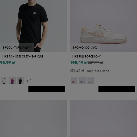
PRODUKT SPECJALNY
PROMO: DO -30%
NIKE T-SHIRT SPORTSWEAR CLUB
NIKE FULL FORCE LOW
98,99 zł
195,49 zł
229,99 zł
212,49 zł
- najniższa cena
+ 2