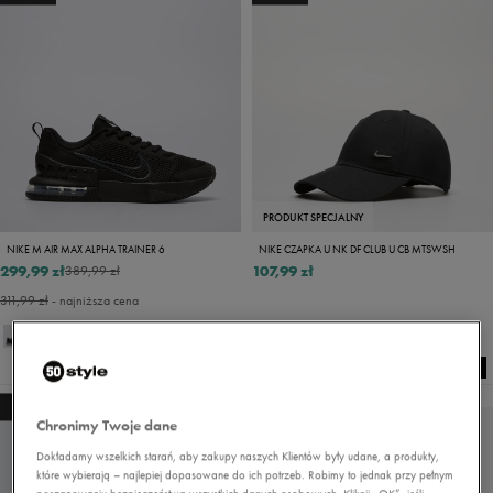
PRODUKT SPECJALNY
NIKE M AIR MAX ALPHA TRAINER 6
NIKE CZAPKA U NK DF CLUB U CB MTSWSH
299,99 zł
107,99 zł
389,99 zł
311,99 zł
- najniższa cena
NEW
NEW
Chronimy Twoje dane
Dokładamy wszelkich starań, aby zakupy naszych Klientów były udane, a produkty,
które wybierają – najlepiej dopasowane do ich potrzeb. Robimy to jednak przy pełnym