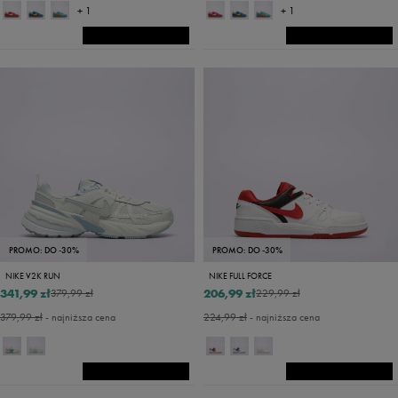
+ 1
+ 1
PROMO: DO -30%
PROMO: DO -30%
NIKE V2K RUN
NIKE FULL FORCE
341,99 zł
206,99 zł
379,99 zł
229,99 zł
379,99 zł
- najniższa cena
224,99 zł
- najniższa cena