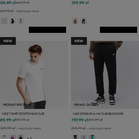
58,49 zł
159,99 zł
64,99 zł
64,99 zł
- najniższa cena
NEW
NEW
PRODUKT SPECJALNY
PROMO: DO -30%
NIKE T-SHIRT SPORTSWEAR CLUB
NIKE SPODNIE M NK CLUB BB JOGGER
89,99 zł
197,99 zł
99,99 zł
219,99 zł
109,99 zł
- najniższa cena
215,99 zł
- najniższa cena
+ 2