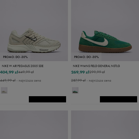
PROMO: DO -30%
PROMO: DO -30%
NIKE W AIR PEGASUS 2005 SDE
NIKE WMNS FIELD GENERAL NSTLG
404,99 zł
269,99 zł
449,99 zł
299,99 zł
449,99 zł
- najniższa cena
287,99 zł
- najniższa cena