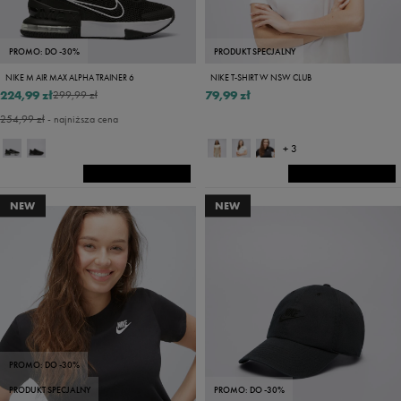
PROMO: DO -30%
PRODUKT SPECJALNY
NIKE M AIR MAX ALPHA TRAINER 6
NIKE T-SHIRT W NSW CLUB
224,99 zł
79,99 zł
299,99 zł
254,99 zł
- najniższa cena
+ 3
NEW
NEW
PROMO: DO -30%
PRODUKT SPECJALNY
PROMO: DO -30%