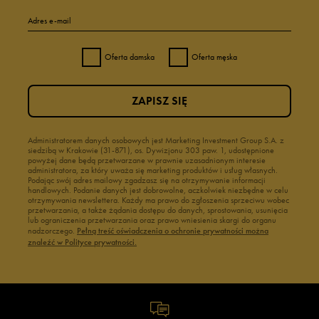
Adres e-mail
Oferta damska
Oferta męska
ZAPISZ SIĘ
Administratorem danych osobowych jest Marketing Investment Group S.A. z
siedzibą w Krakowie (31-871), os. Dywizjonu 303 paw. 1, udostępnione
powyżej dane będą przetwarzane w prawnie uzasadnionym interesie
administratora, za który uważa się marketing produktów i usług własnych.
Podając swój adres mailowy zgadzasz się na otrzymywanie informacji
handlowych. Podanie danych jest dobrowolne, aczkolwiek niezbędne w celu
otrzymywania newslettera. Każdy ma prawo do zgłoszenia sprzeciwu wobec
przetwarzania, a także żądania dostępu do danych, sprostowania, usunięcia
lub ograniczenia przetwarzania oraz prawo wniesienia skargi do organu
nadzorczego.
Pełną treść oświadczenia o ochronie prywatności można
znaleźć w Polityce prywatności.