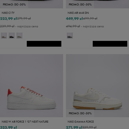
PROMO: DO -30%
PROMO: DO -30%
NIKE C1TY
NIKE AIR MAX DN
223,99 zł
449,99 zł
279,99 zł
499,99 zł
239,99 zł
- najniższa cena
494,99 zł
- najniższa cena
PROMO: DO -30%
NIKE W AIR FORCE 1 '07 NEXT NATURE
NIKE GAMMA FORCE
323,99 zł
271,99 zł
339,99 zł