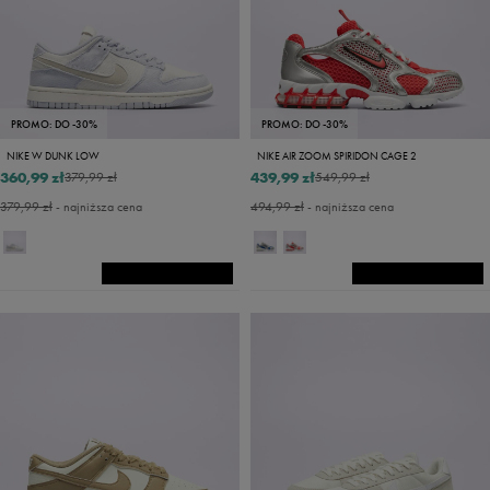
PROMO: DO -30%
PROMO: DO -30%
NIKE W DUNK LOW
NIKE AIR ZOOM SPIRIDON CAGE 2
360,99 zł
439,99 zł
379,99 zł
549,99 zł
379,99 zł
- najniższa cena
494,99 zł
- najniższa cena