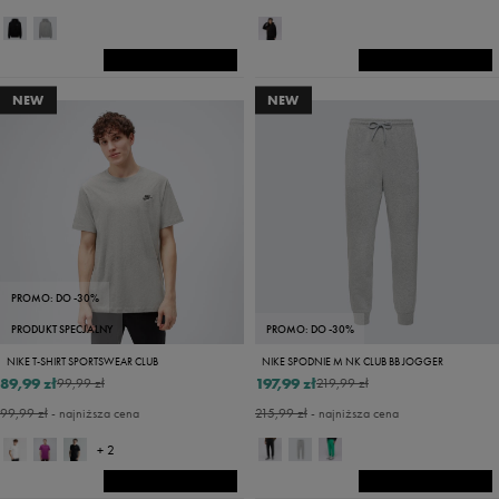
NEW
NEW
PROMO: DO -30%
PRODUKT SPECJALNY
PROMO: DO -30%
NIKE T-SHIRT SPORTSWEAR CLUB
NIKE SPODNIE M NK CLUB BB JOGGER
89,99 zł
197,99 zł
99,99 zł
219,99 zł
99,99 zł
- najniższa cena
215,99 zł
- najniższa cena
+ 2