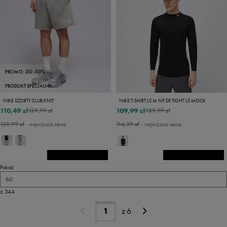
PROMO: DO -30%
PRODUKT SPECJALNY
NIKE SZORTY CLUB KNIT
NIKE T-SHIRT LS M NP DF TIGHT LS MOCK
110,49 zł
109,99 zł
129,99 zł
189,99 zł
129,99 zł
- najniższa cena
114,39 zł
- najniższa cena
Pokaż
60
z 344
z
6