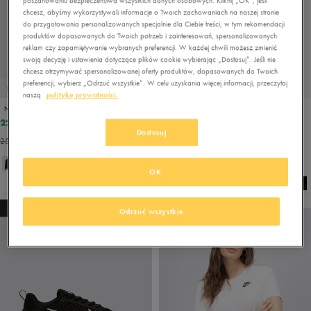
poszanowaniu bezpieczeństwa wszystkich danych osobowych. Kliknij „OK”, jeśli
chcesz, abyśmy wykorzystywali informacje o Twoich zachowaniach na naszej stronie
do przygotowania personalizowanych specjalnie dla Ciebie treści, w tym rekomendacji
produktów dopasowanych do Twoich potrzeb i zainteresowań, spersonalizowanych
reklam czy zapamiętywanie wybranych preferencji. W każdej chwili możesz zmienić
swoją decyzję i ustawienia dotyczące plików cookie wybierając „Dostosuj”. Jeśli nie
chcesz otrzymywać spersonalizowanej oferty produktów, dopasowanych do Twoich
preferencji, wybierz „Odrzuć wszystkie”. W celu uzyskania więcej informacji, przeczytaj
PROMO: DO -30%
PRODUKT SPECJALNY
naszą
politykę prywatności.
NIKE BLUZA Z KAPTUREM M NK CLUB BB PO HOODIE
NIKE PLECAK HERITAGE
224,99 zł
149,99 zł
249,99 zł
Dostosuj
251,99 zł
- najniższa cena
OK
NEW
NEW
Odrzuć wszystkie