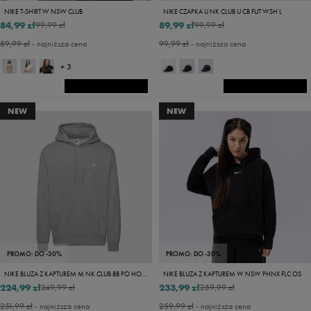
NIKE T-SHIRT W NSW CLUB
NIKE CZAPKA U NK CLUB U CB FUT WSH L
84,99 zł
89,99 zł
99,99 zł
99,99 zł
89,99 zł
- najniższa cena
99,99 zł
- najniższa cena
+ 3
NEW
NEW
PROMO: DO -30%
PROMO: DO -30%
NIKE BLUZA Z KAPTUREM M NK CLUB BB PO HOODIE
NIKE BLUZA Z KAPTUREM W NSW PHNX FLC OS
224,99 zł
233,99 zł
249,99 zł
259,99 zł
251,99 zł
- najniższa cena
259,99 zł
- najniższa cena