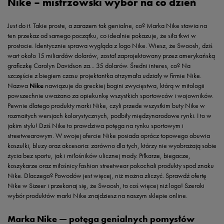
Nike – mistrzowski wybór na co dzień
pełen energii, pasji i z niekończącą się listą znakomitych pomysłów na łączenie
treningu i podczas codziennych wyzwań, a także torby i plecaki, niezawodne bez
komfortu z wyjątkowym lookiem. Prawdziwie mistrzowski dizajn!
względu na okoliczności. Wszystkie te rzeczy znajdziesz w sklepach 50 style,
stacjonarnie i online. Nie wahaj się – postaw na połączenie doskonałego looku z
mistrzowską wygodą i każdego dnia ciesz się jakością, którą polecają gwiazdy sportu.
Just do it. Takie proste, a zarazem tak genialne, co? Marka Nike stawia na
Zwyciężaj w wielkich meczach i małych starciach, nie rezygnując ani z trwałości, ani
ten przekaz od samego początku, co idealnie pokazuje, że siła tkwi w
ze znakomitego dizajnu – nie ma potrzeby, by iść na kompromisy. Wybierz swój must
have z oferty Nike w 50 style – odzieży dla niej i dla niego, butów dla dorosłych i
prostocie. Identycznie sprawa wygląda z logo Nike. Wiesz, że Swoosh, dziś
dzieci oraz praktycznych akcesoriów na każdą porę roku. W końcu znakomity styl nie
wart około 15 miliardów dolarów, został zaprojektowany przez amerykańską
ma wieku, płci ani dobrej pogody – po prostu jest, bez względu na okoliczności.
graficzkę Carolyn Davidson za... 35 dolarów. Średni interes, co? Na
szczęście z biegiem czasu projektantka otrzymała udziały w firmie Nike.
Nazwa
Nike
nawiązuje do greckiej bogini zwycięstwa, którą w mitologii
powszechnie uważano za opiekunkę wszystkich sportowców i wojowników.
Pewnie dlatego produkty marki Nike, czyli przede wszystkim buty Nike w
rozmaitych wersjach kolorystycznych, podbiły międzynarodowe rynki. I to w
jakim stylu! Dziś Nike to prawdziwa potęga na rynku sportowym i
streetwearowym. W swojej ofercie Nike posiada oprócz topowego obuwia
koszulki, bluzy oraz akcesoria: zarówno dla tych, którzy nie wyobrażają sobie
życia bez sportu, jak i miłośników ulicznej mody. Piłkarze, biegacze,
koszykarze oraz miłośnicy fashion streetwear pokochali produkty spod znaku
Nike. Dlaczego? Powodów jest więcej, niż można zliczyć. Sprawdź ofertę
Nike w Sizeer i przekonaj się, że Swoosh, to coś więcej niż logo! Szeroki
wybór produktów marki Nike znajdziesz na naszym sklepie online.
Marka Nike — potęga genialnych pomysłów