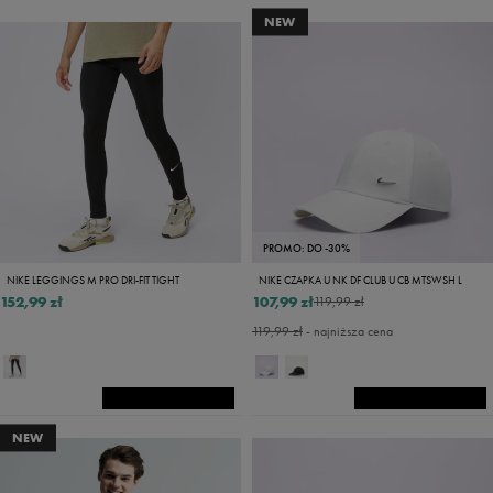
NEW
PROMO: DO -30%
NIKE LEGGINGS M PRO DRI-FIT TIGHT
NIKE CZAPKA U NK DF CLUB U CB MTSWSH L
152,99 zł
107,99 zł
119,99 zł
119,99 zł
- najniższa cena
NEW