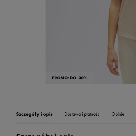
Skechers
Timberland
Umbro
Under Armour
Up8
U.S. Polo ASSN.
Vans
PROMO: DO -30%
Szczegóły i opis
Dostawa i płatność
Opinie