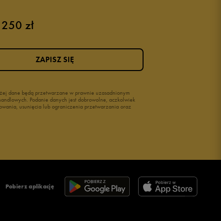
 250 zł
ZAPISZ SIĘ
wyżej dane będą przetwarzane w prawnie uzasadnionym
i handlowych. Podanie danych jest dobrowolne, aczkolwiek
owania, usunięcia lub ograniczenia przetwarzania oraz
Pobierz aplikację