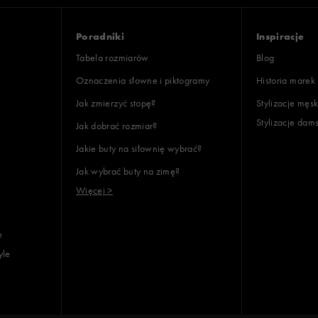
oki
Poradniki
Inspiracje
Tabela rozmiarów
Blog
Oznaczenia słowne i piktogramy
Historia marek
Jak zmierzyć stopę?
Stylizacje męsk
Stylizacje dam
Jak dobrać rozmiar?
lientów
Jakie buty na siłownię wybrać?
Jak wybrać buty na zimę?
Wyczyść
Szukaj
Więcej >
e
yle