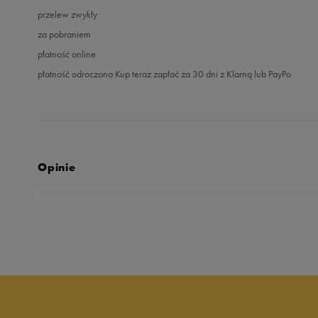
przelew zwykły
za pobraniem
płatność online
płatność odroczona Kup teraz zapłać za 30 dni z Klarną lub PayPo
Opinie
5.0
opinii klientów
122
z całego okresu
zebranych i zweryfikowanych przez