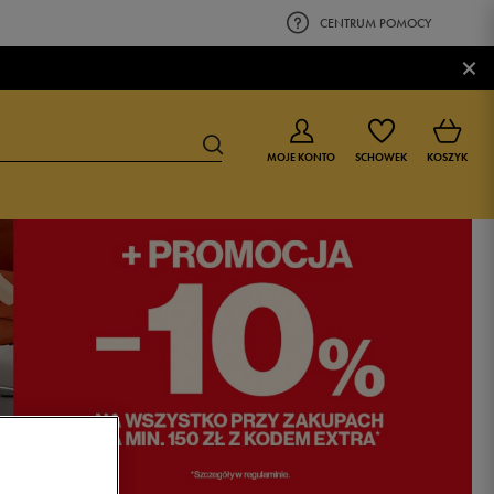
CENTRUM POMOCY
×
MOJE KONTO
SCHOWEK
KOSZYK
BUTY DLA CHŁOPCA
BUTY DLA DZIEWCZYNKI
0-4 lat
0-4 lat
4-8 lat
4-8 lat
9-16 lat
9-16 lat