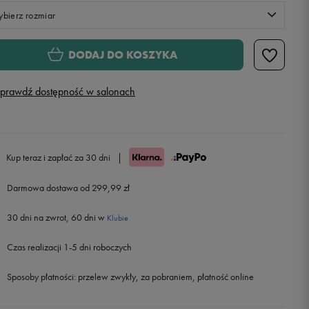
bierz rozmiar
XS
DODAJ DO KOSZYKA
S
prawdź dostępność w salonach
M
L
Powiadom o dostępności
Kup teraz i zapłać za 30 dni
|
Darmowa dostawa od 299,99 zł
30 dni na zwrot, 60 dni w
Klubie
Czas realizacji 1-5 dni roboczych
Sposoby płatności:
przelew zwykły, za pobraniem, płatność online