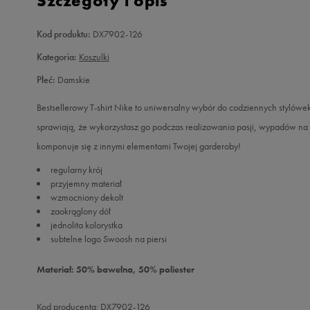
Szczegóły i opis
Kod produktu:
DX7902-126
Kategoria:
Koszulki
Płeć:
Damskie
Bestsellerowy T-shirt Nike to uniwersalny wybór do codziennych stylówek
sprawiają, że wykorzystasz go podczas realizowania pasji, wypadów na 
komponuje się z innymi elementami Twojej garderoby!
regularny krój
przyjemny materiał
wzmocniony dekolt
zaokrąglony dół
jednolita kolorystka
subtelne logo Swoosh na piersi
Materiał: 50% bawełna, 50% poliester
Kod producenta: DX7902-126