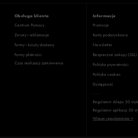
wąski
standardowy
szer
Obsługa klienta
Informacje
Centrum Pomocy
Promocje
Zwroty i reklamacje
Karta podarunkowa
Jak zbieramy opinie?
Formy i koszty dostawy
Newsletter
Formy płatności
Bezpieczne zakupy (SSL)
Opinie k
Czas realizacji zamówienia
Polityka prywatności
Polityka cookies
Dostępność
Regulamin sklepu 50 styl
Regulamin aplikacji 50 st
Więcej regulaminów >