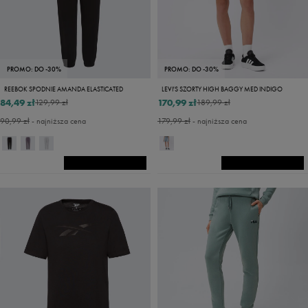
PROMO: DO -30%
PROMO: DO -30%
REEBOK SPODNIE AMANDA ELASTICATED
LEVI'S SZORTY HIGH BAGGY MED INDIGO
84,49 zł
170,99 zł
129,99 zł
189,99 zł
90,99 zł
- najniższa cena
179,99 zł
- najniższa cena