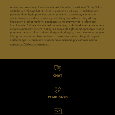
Administratorem danych osobowych jest Marketing Investment Group S.A. z
siedzibą w Krakowie (31-871), os. Dywizjonu 303 paw. 1, udostępnione
powyżej dane będą przetwarzane w prawnie uzasadnionym interesie
administratora, za który uważa się marketing produktów i usług własnych.
Podając swój adres mailowy zgadzasz się na otrzymywanie informacji
handlowych. Podanie danych jest dobrowolne, aczkolwiek niezbędne w celu
otrzymywania newslettera. Każdy ma prawo do zgłoszenia sprzeciwu wobec
przetwarzania, a także żądania dostępu do danych, sprostowania, usunięcia
lub ograniczenia przetwarzania oraz prawo wniesienia skargi do organu
nadzorczego.
Pełną treść oświadczenia o ochronie prywatności można
znaleźć w Polityce prywatności.
CHAT
12 681 84 90