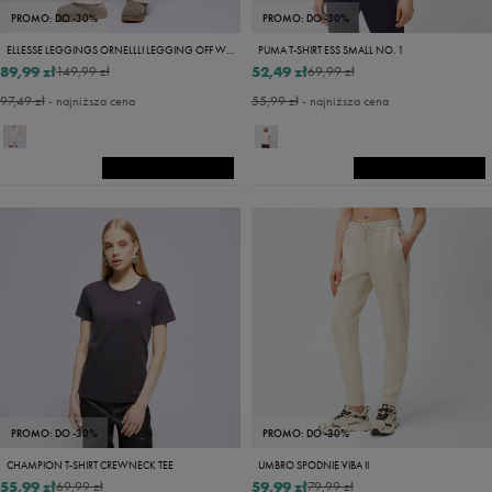
PROMO: DO -30%
PROMO: DO -30%
ELLESSE LEGGINGS ORNELLLI LEGGING OFF WHT
PUMA T-SHIRT ESS SMALL NO. 1
89,99 zł
52,49 zł
149,99 zł
69,99 zł
97,49 zł
- najniższa cena
55,99 zł
- najniższa cena
PROMO: DO -30%
PROMO: DO -30%
CHAMPION T-SHIRT CREWNECK TEE
UMBRO SPODNIE VIBA II
55,99 zł
59,99 zł
69,99 zł
79,99 zł