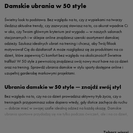
Damskie ubrania w 50 style
Świetny look to podstawa. Bez względu na to, czy z wypiekami na twarzy
śledzisz aktualne trendy, czy zazwyczaj stawiasz na to, co akurat wpadnie Ci
w oko, czy Twoim głównym kryterium jest wygoda — w naszych salonach
stacjonarnych i w sklepie online znajdziesz szeroki asortyment damskiej
odzieży. Szukasz idealnych ubrań na trening i chcesz, aby Twój fitlook
motywował Cię do działania? A może rozglądasz się za produktami na co
dzień, które zapewnią Ci komfort bez względu na okoliczności? Świetnie
trafiłaś! W 50 style z pewnością znajdziesz swój nowy must have na co dzień
oraz na trening. Sprawdź ubrania damskie w stylu sporty dostępne online i
uzupełnij garderobę markowymi projektami.
Ubrania damskie w 50 style — znajdź swój styl
Bez względu na to, czy na co dzień prowadzisz aktywny tryb życia, czy o
treningach przypominasz sobie dopiero wtedy, gdy słońce zachęca do ruchu
— dobrze mieć w swojej szafie idealną odzież na każdą okazję. Damskie
ubrania sportowe przydadzą się nie tylko podczas ćwiczeń, ale i na co dzień,
do komponowania modnych stylizacji na miasto. Lubisz łączyć styl casualowy
Komfortowa odzież damska — wygoda na co dzień
Ubrania do ćwiczeń — zapewnij sobie wsparcie
Modna odzież damska — szeroki wybór dla kobiet w
Praktyczne rozwiązania i niezawodne fasony —
Nowy outfit? Postaw na markowe ubrania damskie!
Skompletuj idealny set — do czego nosić ubrania
z tym sportowym? A może bluza wkładana przez głowę to Twój must have?
Jednak dobrze wiemy, że nie każdy z nas jest typem sportowego freaka. Jeśli
Nie wyobrażasz sobie życia bez treningu? Uwielbiasz biegać, jeździć na
W codziennej stylizacji liczy się dla Ciebie dopracowany wygląd? Jesteś w
Z pewnością dla każde miłośniczki sportowego stylu dopracowany wygląd
Odzież damska ze znanym logo to świetny wybór nie tylko ze względu na
Ubrania damskie
znanych marek sportowych pełnią nie tylko funkcję
Wybierz swój nowy look i nie rezygnuj z aktualnych trendów. W ofercie
nie przepadasz za treningami, ale stawiasz na codzienną aktywność pod
rolkach, na rowerze, ćwiczysz fitness, podnosisz ciężary, a może należysz do
dobrym miejscu! W naszym sklepie znajdziesz oryginalną markową odzież
ma duże znaczenie. Jednak w sporty ubraniach liczy się przede wszystkim
dopracowany design i wysokiej jakości wykonanie. Oryginalne projekty
praktyczną, ale również odgrywają istotną rolę w modzie i samopoczuciu. W
Zobacz więcej