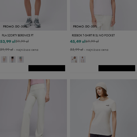
PROMO: DO -30%
PROMO: DO -30%
FILA SZORTY BERENICE FT
REEBOK T-SHIRT RI SL NO POCKET
53,99 zł
45,49 zł
59,99 zł
69,99 zł
59,99 zł
- najniższa cena
55,99 zł
- najniższa cena