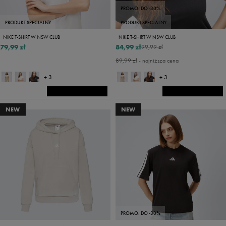
PROMO: DO -30%
PRODUKT SPECJALNY
PRODUKT SPECJALNY
NIKE T-SHIRT W NSW CLUB
NIKE T-SHIRT W NSW CLUB
79,99 zł
84,99 zł
99,99 zł
89,99 zł
- najniższa cena
+ 3
+ 3
NEW
NEW
PROMO: DO -30%