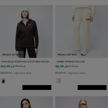
PROMO: DO -30%
PROMO: DO -30%
PUMA BLUZA ROZPINANA Z KAPTUREM ESS SMALL NO. 1
UMBRO SPODNIE COLLAGE
143,99 zł
48,99 zł
179,99 zł
69,99 zł
152,99 zł
- najniższa cena
59,49 zł
- najniższa cena