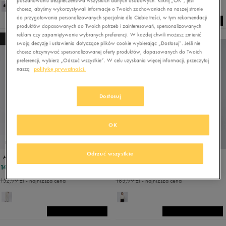
poszanowaniu bezpieczeństwa wszystkich danych osobowych. Kliknij „OK”, jeśli
chcesz, abyśmy wykorzystywali informacje o Twoich zachowaniach na naszej stronie
do przygotowania personalizowanych specjalnie dla Ciebie treści, w tym rekomendacji
produktów dopasowanych do Twoich potrzeb i zainteresowań, spersonalizowanych
reklam czy zapamiętywanie wybranych preferencji. W każdej chwili możesz zmienić
NEW
NEW
swoją decyzję i ustawienia dotyczące plików cookie wybierając „Dostosuj”. Jeśli nie
chcesz otrzymywać spersonalizowanej oferty produktów, dopasowanych do Twoich
preferencji, wybierz „Odrzuć wszystkie”. W celu uzyskania więcej informacji, przeczytaj
naszą
politykę prywatności.
Dostosuj
OK
PROMO: DO -30%
PROMO: DO -30%
Odrzuć wszystkie
ADIDAS SPODNIE W SL FT CF PT
ADIDAS BLUZA Z KAPTUREM W 3S FT QZ HD
144,49 zł
170,99 zł
169,99 zł
189,99 zł
152,99 zł
- najniższa cena
183,99 zł
- najniższa cena