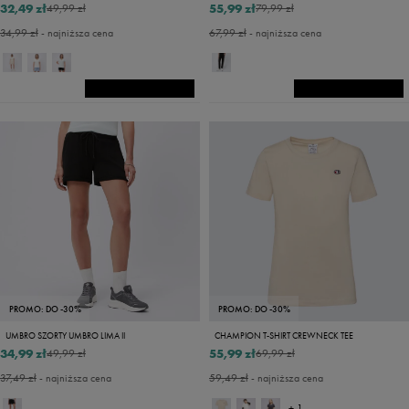
32,49 zł
55,99 zł
49,99 zł
79,99 zł
34,99 zł
- najniższa cena
67,99 zł
- najniższa cena
PROMO: DO -30%
PROMO: DO -30%
UMBRO SZORTY UMBRO LIMA II
CHAMPION T-SHIRT CREWNECK TEE
34,99 zł
55,99 zł
49,99 zł
69,99 zł
37,49 zł
- najniższa cena
59,49 zł
- najniższa cena
+ 1