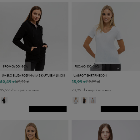
PROMO: DO -30%
PROMO: DO -30%
UMBRO BLUZA ROZPINANA Z KAPTUREM LINDI II
UMBRO T-SHIRT FINEDON
52,49 zł
15,99 zł
69,99 zł
19,99 zł
59,99 zł
- najniższa cena
23,99 zł
- najniższa cena