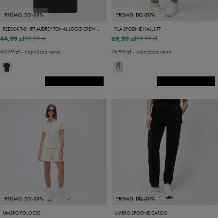
PROMO: DO -30%
PROMO: DO -30%
REEBOK T-SHIRT AUDREY TONAL LOGO CREW NECK
FILA SPODNIE HALLS FT
44,99 zł
69,99 zł
59,99 zł
99,99 zł
47,99 zł
- najniższa cena
74,99 zł
- najniższa cena
PROMO: DO -30%
PROMO: DO -30%
UMBRO POLO ESS
UMBRO SPODNIE CARGO