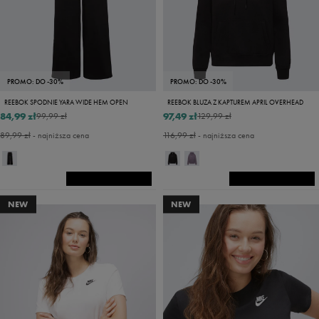
PROMO: DO -30%
PROMO: DO -30%
REEBOK SPODNIE YARA WIDE HEM OPEN
REEBOK BLUZA Z KAPTUREM APRIL OVERHEAD
84,99 zł
97,49 zł
99,99 zł
129,99 zł
89,99 zł
- najniższa cena
116,99 zł
- najniższa cena
NEW
NEW