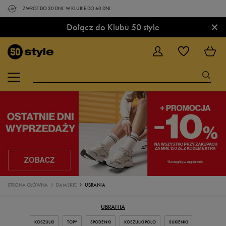
ZWROT DO 30 DNI. W KLUBIE DO 60 DNI.
×
Dołącz do Klubu 50 style
STRONA GŁÓWNA
DAMSKIE
UBRANIA
UBRANIA
KOSZULKI
TOPY
SPODENKI
KOSZULKI POLO
SUKIENKI