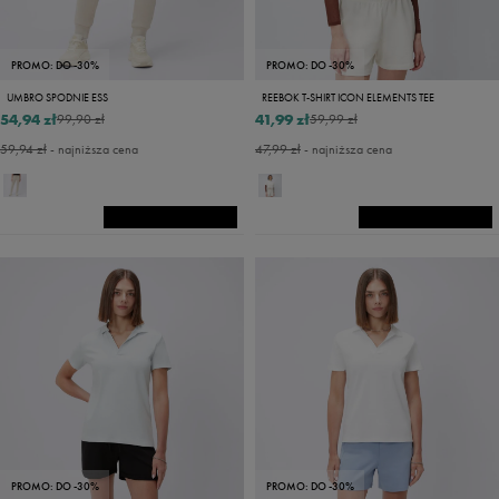
PROMO: DO -30%
PROMO: DO -30%
UMBRO SPODNIE ESS
REEBOK T-SHIRT ICON ELEMENTS TEE
54,94 zł
41,99 zł
99,90 zł
59,99 zł
59,94 zł
- najniższa cena
47,99 zł
- najniższa cena
PROMO: DO -30%
PROMO: DO -30%