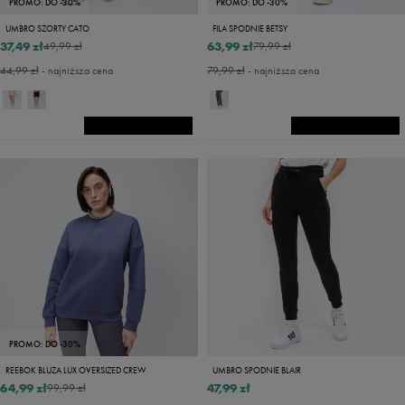
PROMO: DO -30%
PROMO: DO -30%
UMBRO SZORTY CATO
FILA SPODNIE BETSY
37,49 zł
63,99 zł
49,99 zł
79,99 zł
44,99 zł
- najniższa cena
79,99 zł
- najniższa cena
PROMO: DO -30%
REEBOK BLUZA LUX OVERSIZED CREW
UMBRO SPODNIE BLAIR
64,99 zł
47,99 zł
99,99 zł