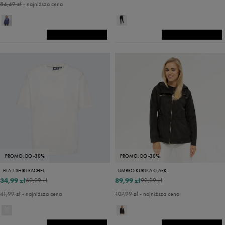
84,49 zł
- najniższa cena
PROMO: DO -30%
PROMO: DO -30%
FILA T-SHIRT RACHEL
UMBRO KURTKA CLARK
34,99 zł
89,99 zł
69,99 zł
99,99 zł
41,99 zł
- najniższa cena
107,99 zł
- najniższa cena