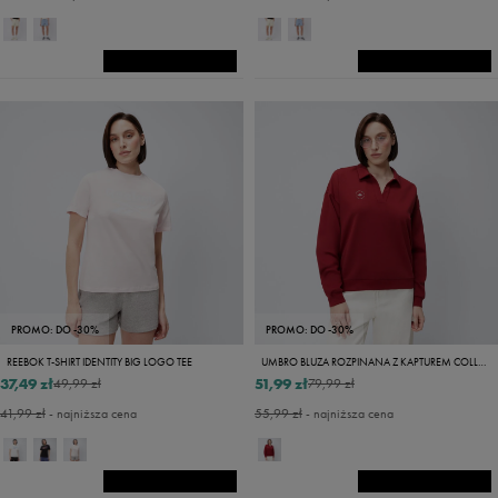
PROMO: DO -30%
PROMO: DO -30%
REEBOK T-SHIRT IDENTITY BIG LOGO TEE
UMBRO BLUZA ROZPINANA Z KAPTUREM COLLAGE
37,49 zł
51,99 zł
49,99 zł
79,99 zł
41,99 zł
- najniższa cena
55,99 zł
- najniższa cena