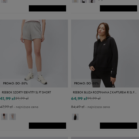
PROMO: DO -30%
PROMO: DO -30%
REEBOK SZORTY IDENTITY SL FT SHORT
REEBOK BLUZA ROZPINANA Z KAPTUREM RI SL FT FZ
41,99 zł
64,99 zł
59,99 zł
99,99 zł
47,99 zł
- najniższa cena
84,49 zł
- najniższa cena