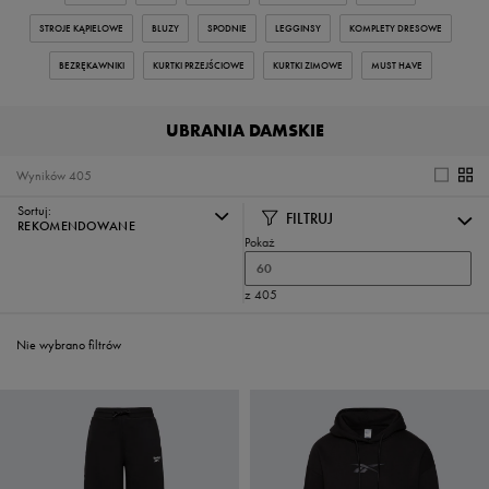
STROJE KĄPIELOWE
BLUZY
SPODNIE
LEGGINSY
KOMPLETY DRESOWE
BEZRĘKAWNIKI
KURTKI PRZEJŚCIOWE
KURTKI ZIMOWE
MUST HAVE
UBRANIA DAMSKIE
Wyników
405
Sortuj:
FILTRUJ
REKOMENDOWANE
Pokaż
60
z 405
Nie wybrano filtrów