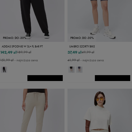
PROMO: DO -30%
PROMO: DO -30%
ADIDAS SPODNIE W SL+ FL BAR PT
UMBRO SZORTY BIKE
142,49 zł
37,49 zł
189,99 zł
49,99 zł
151,99 zł
- najniższa cena
41,99 zł
- najniższa cena