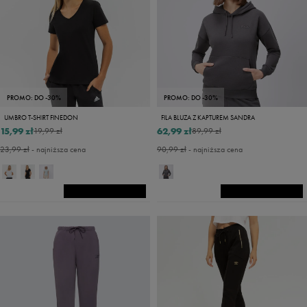
PROMO: DO -30%
PROMO: DO -30%
UMBRO T-SHIRT FINEDON
FILA BLUZA Z KAPTUREM SANDRA
15,99 zł
62,99 zł
19,99 zł
89,99 zł
23,99 zł
- najniższa cena
90,99 zł
- najniższa cena