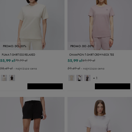
PROMO: DO -30%
PROMO: DO -30%
PUMA T-SHIRT ESS RELAXED
CHAMPION T-SHIRT CREWNECK TEE
55,99 zł
55,99 zł
79,99 zł
69,99 zł
58,49 zł
- najniższa cena
59,49 zł
- najniższa cena
+ 1