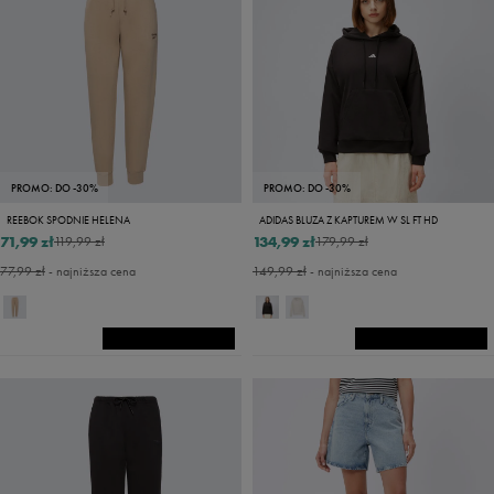
PROMO: DO -30%
PROMO: DO -30%
REEBOK SPODNIE HELENA
ADIDAS BLUZA Z KAPTUREM W SL FT HD
71,99 zł
134,99 zł
119,99 zł
179,99 zł
77,99 zł
- najniższa cena
149,99 zł
- najniższa cena