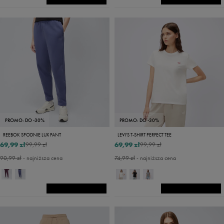
PROMO: DO -30%
PROMO: DO -30%
REEBOK SPODNIE LUX PANT
LEVI'S T-SHIRT PERFECT TEE
69,99 zł
69,99 zł
99,99 zł
99,99 zł
90,99 zł
- najniższa cena
74,99 zł
- najniższa cena