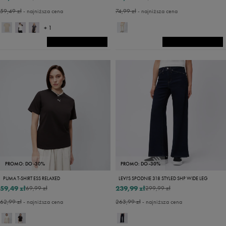
59,49 zł
- najniższa cena
74,99 zł
- najniższa cena
+ 1
PROMO: DO -30%
PROMO: DO -30%
PUMA T-SHIRT ESS RELAXED
LEVI'S SPODNIE 318 STYLED SHP WIDE LEG
59,49 zł
239,99 zł
69,99 zł
299,99 zł
62,99 zł
- najniższa cena
263,99 zł
- najniższa cena