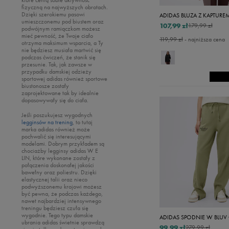
Akcesoria narciarskie
Levi's
fizyczną na najwyższych obrotach.
Dzięki szerokiemu pasowi
ADIDAS BLUZA Z KAPTUREM
Szaliki i rękawiczki
Lacoste
umieszczonemu pod biustem oraz
107,99 zł
179,99 zł
podwójnym ramiączkom możesz
Czapki zimowe
New Balance
mieć pewność, że Twoje ciało
119,99 zł
- najniższa cena
otrzyma maksimum wsparcia, a Ty
New Era
nie będziesz musiała martwić się
podczas ćwiczeń, że stanik się
Nike
przesunie. Tak, jak zawsze w
przypadku damskiej odzieży
Oto
sportowej adidas również sportowe
biustonosze zostały
Puma
zaprojektowane tak by idealnie
dopasowywały się do ciała.
Reebok
Jeśli poszukujesz wygodnych
Sizeer
legginsów na trening
, to tutaj
marka adidas również może
Skechers
pochwalić się interesującymi
modelami. Dobrym przykładem są
Timberland
chociażby legginsy adidas W E
LIN, które wykonane zostały z
Umbro
połączenia doskonałej jakości
bawełny oraz poliestru. Dzięki
Under Armour
elastycznej talii oraz nieco
podwyższonemu krojowi możesz
Up8
być pewna, że podczas każdego,
nawet najbardziej intensywnego
U.S. Polo ASSN.
treningu będziesz czuła się
wygodnie. Tego typu damskie
ADIDAS SPODNIE W BLUV Q
Vans
ubrania adidas świetnie sprawdzą
99,99 zł
279,99 zł