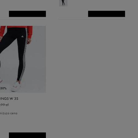
-30%
GINGS W 3S
,99 zł
niższa cena