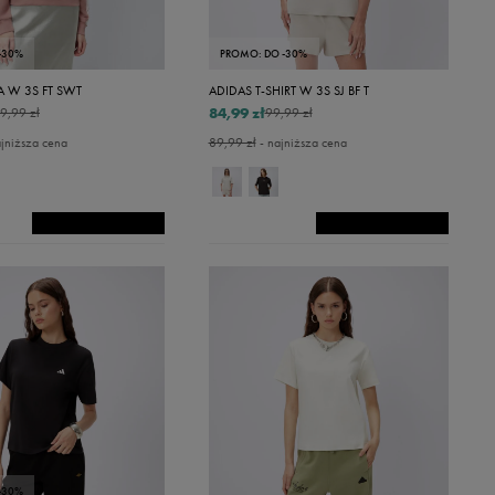
-30%
PROMO: DO -30%
A W 3S FT SWT
ADIDAS T-SHIRT W 3S SJ BF T
84,99 zł
9,99 zł
99,99 zł
jniższa cena
89,99 zł
- najniższa cena
-30%