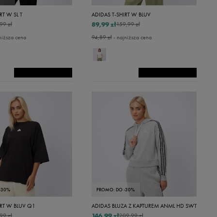
RT W SL T
ADIDAS T-SHIRT W BLUV
89,99 zł
99 zł
159,99 zł
niższa cena
94,89 zł
- najniższa cena
-30%
PROMO: DO -30%
IRT W BLUV Q1
ADIDAS BLUZA Z KAPTUREM ANML HD SWT
146,99 zł
99 zł
209,99 zł