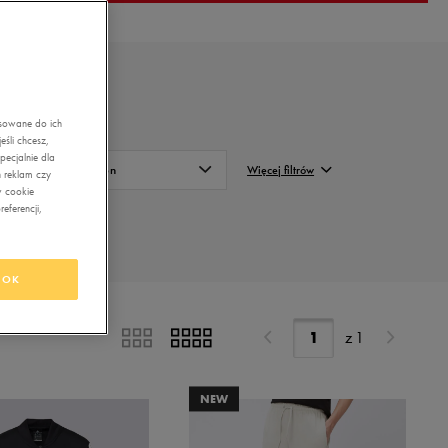
asowane do ich
śli chcesz,
ecjalnie dla
Sezon
Więcej filtrów
 reklam czy
w cookie
eferencji,
Całoroczne
FILTRUJ
Letnie
Wyczyść
Przejściowe
OK
Zimowe
z
1
NEW