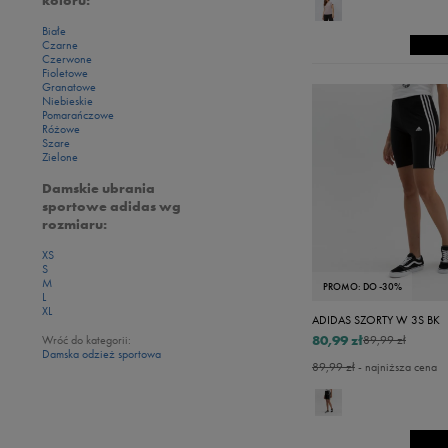
Białe
Czarne
Czerwone
Fioletowe
Granatowe
Niebieskie
Pomarańczowe
Różowe
Szare
Zielone
Damskie ubrania
sportowe adidas wg
rozmiaru:
XS
S
M
PROMO: DO -30%
L
XL
ADIDAS SZORTY W 3S BK
80,99 zł
Wróć do kategorii:
89,99 zł
Damska odzież sportowa
89,99 zł
- najniższa cena