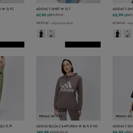
Xxxxl
 W SL FC
ADIDAS T-SHIRT W SL T
ADIDAS T-SHI
67,49 zł
62,99 zł
89,99 zł
69,
74,99 zł
- najniższa cena
67,49 zł
- naj
PROMO: DO -30%
PROMO: DO 
3 FL PT
ADIDAS BLUZA Z KAPTUREM W BL FL R HD
ADIDAS T-SH
149,99 zł
84,99 zł
199,99 zł
99,