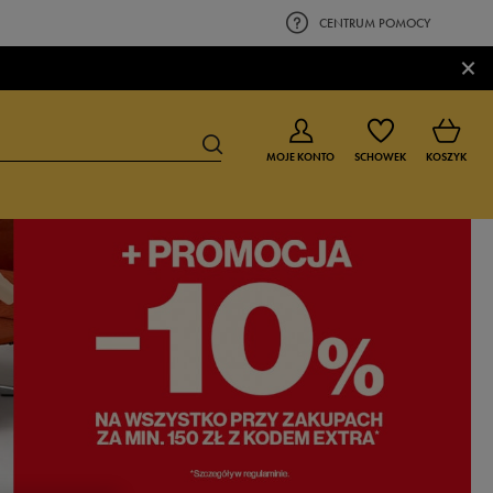
CENTRUM POMOCY
×
MOJE KONTO
SCHOWEK
KOSZYK
BUTY DLA CHŁOPCA
BUTY DLA DZIEWCZYNKI
0-4 lat
0-4 lat
4-8 lat
4-8 lat
9-16 lat
9-16 lat