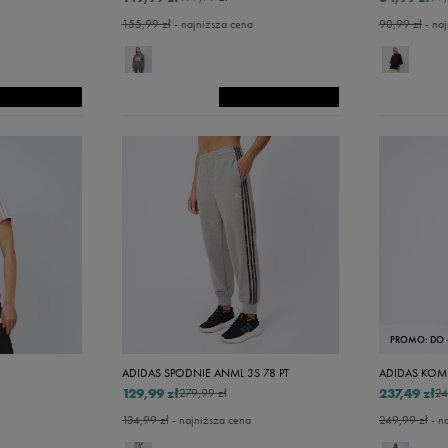
155,99 zł
- najniższa cena
90,99 zł
- naj
PROMO: DO 
ADIDAS SPODNIE ANML 3S 78 PT
ADIDAS KOMP
129,99 zł
237,49 zł
279,99 zł
24
134,99 zł
- najniższa cena
249,99 zł
- n