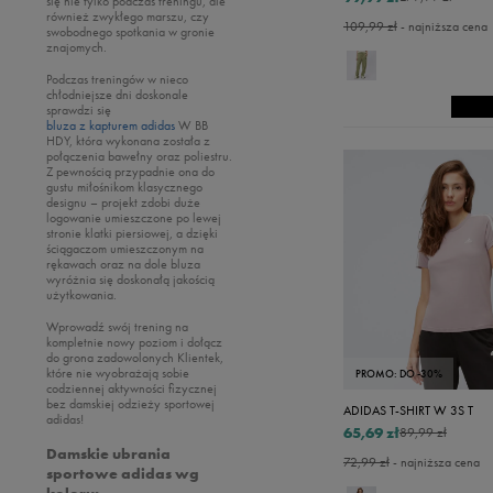
się nie tylko podczas treningu, ale
również zwykłego marszu, czy
109,99 zł
- najniższa cena
swobodnego spotkania w gronie
znajomych.
Podczas treningów w nieco
chłodniejsze dni doskonale
sprawdzi się
bluza z kapturem adidas
W BB
HDY, która wykonana została z
połączenia bawełny oraz poliestru.
Z pewnością przypadnie ona do
gustu miłośnikom klasycznego
designu – projekt zdobi duże
logowanie umieszczone po lewej
stronie klatki piersiowej, a dzięki
ściągaczom umieszczonym na
rękawach oraz na dole bluza
wyróżnia się doskonałą jakością
użytkowania.
Wprowadź swój trening na
kompletnie nowy poziom i dołącz
do grona zadowolonych Klientek,
które nie wyobrażają sobie
PROMO: DO -30%
codziennej aktywności fizycznej
bez damskiej odzieży sportowej
ADIDAS T-SHIRT W 3S T
adidas!
65,69 zł
89,99 zł
Damskie ubrania
72,99 zł
- najniższa cena
sportowe adidas wg
koloru: