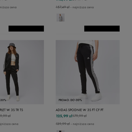
niższa cena
157,49 zł
- najniższa cena
-30%
PROMO: DO -30%
LET W 3S TR TS
ADIDAS SPODNIE W 3S FT CF PT
125,99 zł
9,99 zł
179,99 zł
ajniższa cena
139,99 zł
- najniższa cena