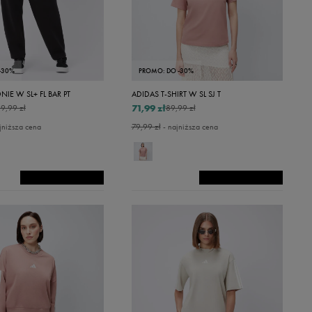
-30%
PROMO: DO -30%
IE W SL+ FL BAR PT
ADIDAS T-SHIRT W SL SJ T
71,99 zł
9,99 zł
89,99 zł
jniższa cena
79,99 zł
- najniższa cena