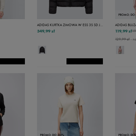
Xxs
Xs
PROMO: DO 
Xs/s
ADIDAS KURTKA ZIMOWA W ESS 3S SD JKT
ADIDAS BLUZ
349,99 zł
119,99 zł
19
S
129,99 zł
- na
S/s
M
M/s
L
L/s
Xl
Xl/s
Xxl
Xxxl
PROMO: DO -30%
PROMO: DO 