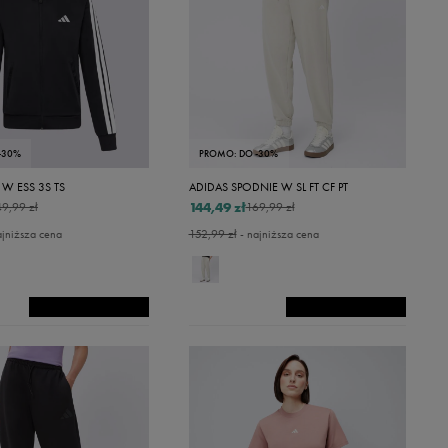
-30%
PROMO: DO -30%
 W ESS 3S TS
ADIDAS SPODNIE W SL FT CF PT
144,49 zł
9,99 zł
169,99 zł
ajniższa cena
152,99 zł
- najniższa cena