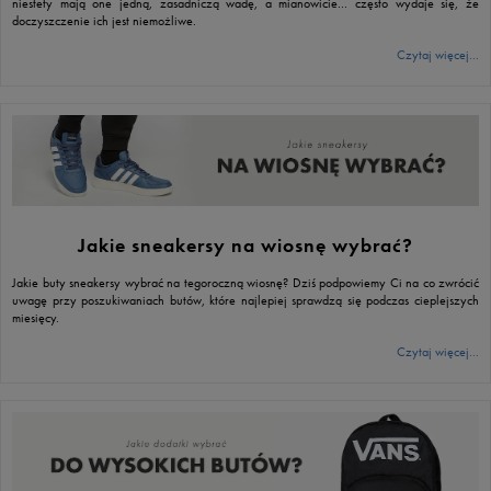
niestety mają one jedną, zasadniczą wadę, a mianowicie… często wydaje się, że
doczyszczenie ich jest niemożliwe.
Czytaj więcej...
Jakie sneakersy na wiosnę wybrać?
Jakie buty sneakersy wybrać na tegoroczną wiosnę? Dziś podpowiemy Ci na co zwrócić
uwagę przy poszukiwaniach butów, które najlepiej sprawdzą się podczas cieplejszych
miesięcy.
Czytaj więcej...