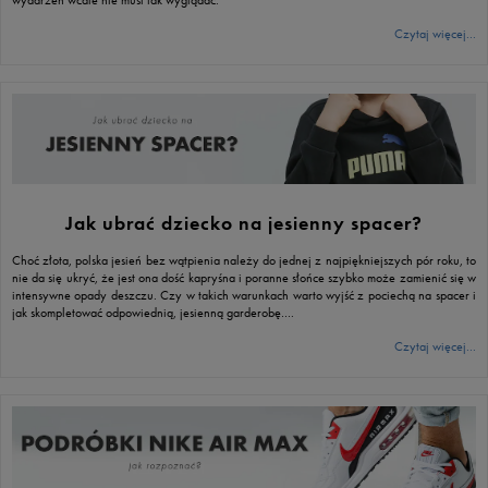
Czytaj więcej...
Jak ubrać dziecko na jesienny spacer?
Choć złota, polska jesień bez wątpienia należy do jednej z najpiękniejszych pór roku, to
nie da się ukryć, że jest ona dość kapryśna i poranne słońce szybko może zamienić się w
intensywne opady deszczu. Czy w takich warunkach warto wyjść z pociechą na spacer i
jak skompletować odpowiednią, jesienną garderobę….
Czytaj więcej...