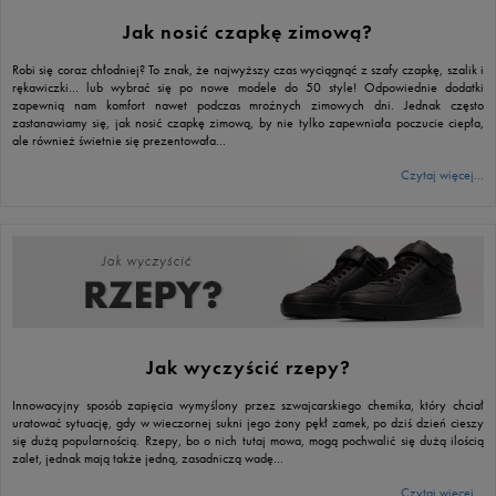
Jak nosić czapkę zimową?
Robi się coraz chłodniej? To znak, że najwyższy czas wyciągnąć z szafy czapkę, szalik i
rękawiczki… lub wybrać się po nowe modele do 50 style! Odpowiednie dodatki
zapewnią nam komfort nawet podczas mroźnych zimowych dni. Jednak często
zastanawiamy się, jak nosić czapkę zimową, by nie tylko zapewniała poczucie ciepła,
ale również świetnie się prezentowała…
Czytaj więcej...
Jak wyczyścić rzepy?
Innowacyjny sposób zapięcia wymyślony przez szwajcarskiego chemika, który chciał
uratować sytuację, gdy w wieczornej sukni jego żony pękł zamek, po dziś dzień cieszy
się dużą popularnością. Rzepy, bo o nich tutaj mowa, mogą pochwalić się dużą ilością
zalet, jednak mają także jedną, zasadniczą wadę…
Czytaj więcej...