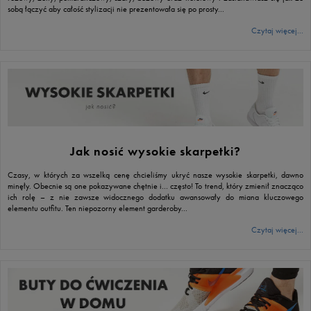
sobą łączyć aby całość stylizacji nie prezentowała się po prosty...
Czytaj więcej...
Jak nosić wysokie skarpetki?
Czasy, w których za wszelką cenę chcieliśmy ukryć nasze wysokie skarpetki, dawno
minęły. Obecnie są one pokazywane chętnie i… często! To trend, który zmienił znacząco
ich rolę – z nie zawsze widocznego dodatku awansowały do miana kluczowego
elementu outfitu. Ten niepozorny element garderoby...
Czytaj więcej...