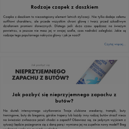
Rodzaje czapek z daszkiem
Czapka z daszkiem to niezastąpiony element letnich stylizacji. Nie tylko dodaje całemu
outfitowi charakteru, ale przede wszystkim chroni głowę i twarz przed szkodliwym
działaniem promieni słonecznych. Dlatego jeśli dużo czasu spędzasz na świeżym
powietrzu, a jeszcze nie masz jej w swojej szafie, czas nadrobić zaległości. Jakie są
rodzaje tego popularnego nakrycia głowy i jak je nosić?
Czytaj więcej...
Jak pozbyć się nieprzyjemnego zapachu z
butów?
Na skutek intensywnego użytkowania Twoje ulubione sneakersy, trampki, buty
treningowe, buty do biegania, górskie trapery lub każdy inny rodzaj butów stracił nieco
na świeżości zwłaszcza jeżeli chodzi o zapach? Obawiasz się, że jedynym wyjściem z
sytuacji będzie pożegnanie się z daną parą i wymiana jej na zupełnie nowy model? Bieg
wydarzeń wcale nie musi tak wyglądać.