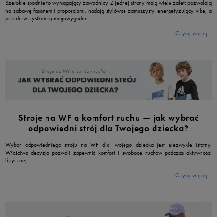
Szerokie spodnie to wymagający zawodnicy. Z jednej strony mają wiele zalet: pozwalają
na zabawę fasonem i proporcjami, nadają stylówce zamaszysty, energetyzujący vibe, a
przede wszystkim są megawygodne...
Czytaj więcej...
Stroje na WF a komfort ruchu — jak wybrać
odpowiedni strój dla Twojego dziecka?
Wybór odpowiedniego stroju na WF dla Twojego dziecka jest niezwykle istotny.
Właściwa decyzja pozwoli zapewnić komfort i swobodę ruchów podczas aktywności
fizycznej...
Czytaj więcej...