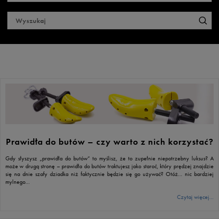
Prawidła do butów – czy warto z nich korzystać?
Gdy słyszysz „prawidła do butów” to myślisz, że to zupełnie niepotrzebny luksus? A
może w drugą stronę – prawidła do butów traktujesz jako staroć, który prędzej znajdzie
się na dnie szafy dziadka niż faktycznie będzie się go używać? Otóż… nic bardziej
mylnego...
Czytaj więcej...