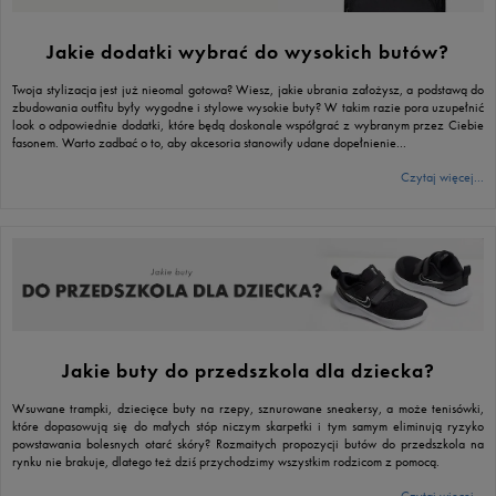
Jakie dodatki wybrać do wysokich butów?
Twoja stylizacja jest już nieomal gotowa? Wiesz, jakie ubrania założysz, a podstawą do
zbudowania outfitu były wygodne i stylowe wysokie buty? W takim razie pora uzupełnić
look o odpowiednie dodatki, które będą doskonale współgrać z wybranym przez Ciebie
fasonem. Warto zadbać o to, aby akcesoria stanowiły udane dopełnienie...
Czytaj więcej...
Jakie buty do przedszkola dla dziecka?
Wsuwane trampki, dziecięce buty na rzepy, sznurowane sneakersy, a może tenisówki,
które dopasowują się do małych stóp niczym skarpetki i tym samym eliminują ryzyko
powstawania bolesnych otarć skóry? Rozmaitych propozycji butów do przedszkola na
rynku nie brakuje, dlatego też dziś przychodzimy wszystkim rodzicom z pomocą.
Czytaj więcej...