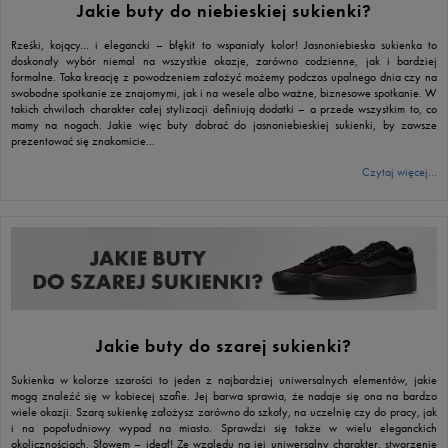
Jakie buty do niebieskiej sukienki?
Rześki, kojący… i elegancki – błękit to wspaniały kolor! Jasnoniebieska sukienka to
doskonały wybór niemal na wszystkie okazje, zarówno codzienne, jak i bardziej
formalne. Taka kreację z powodzeniem założyć możemy podczas upalnego dnia czy na
swobodne spotkanie ze znajomymi, jak i na wesele albo ważne, biznesowe spotkanie. W
takich chwilach charakter całej stylizacji definiują dodatki – a przede wszystkim to, co
mamy na nogach. Jakie więc buty dobrać do jasnoniebieskiej sukienki, by zawsze
prezentować się znakomicie...
Czytaj więcej...
Jakie buty do szarej sukienki?
Sukienka w kolorze szarości to jeden z najbardziej uniwersalnych elementów, jakie
mogą znaleźć się w kobiecej szafie. Jej barwa sprawia, że nadaje się ona na bardzo
wiele okazji. Szarą sukienkę założysz zarówno do szkoły, na uczelnię czy do pracy, jak
i na popołudniowy wypad na miasto. Sprawdzi się także w wielu eleganckich
okolicznościach. Słowem – ideał! Ze względu na jej uniwersalny charakter, stworzenie