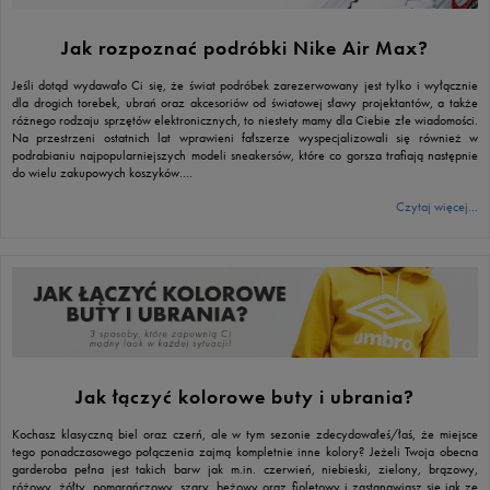
Jak rozpoznać podróbki Nike Air Max?
Jeśli dotąd wydawało Ci się, że świat podróbek zarezerwowany jest tylko i wyłącznie
dla drogich torebek, ubrań oraz akcesoriów od światowej sławy projektantów, a także
różnego rodzaju sprzętów elektronicznych, to niestety mamy dla Ciebie złe wiadomości.
Na przestrzeni ostatnich lat wprawieni fałszerze wyspecjalizowali się również w
podrabianiu najpopularniejszych modeli sneakersów, które co gorsza trafiają następnie
do wielu zakupowych koszyków….
Czytaj więcej...
Jak łączyć kolorowe buty i ubrania?
Kochasz klasyczną biel oraz czerń, ale w tym sezonie zdecydowałeś/łaś, że miejsce
tego ponadczasowego połączenia zajmą kompletnie inne kolory? Jeżeli Twoja obecna
garderoba pełna jest takich barw jak m.in. czerwień, niebieski, zielony, brązowy,
różowy, żółty, pomarańczowy, szary, beżowy oraz fioletowy i zastanawiasz się jak ze