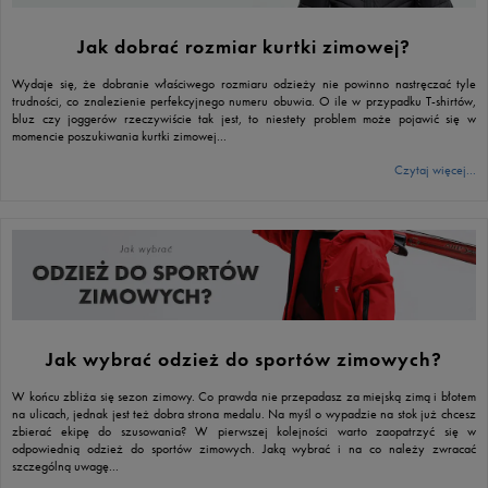
Jak dobrać rozmiar kurtki zimowej?
Wydaje się, że dobranie właściwego rozmiaru odzieży nie powinno nastręczać tyle
trudności, co znalezienie perfekcyjnego numeru obuwia. O ile w przypadku T-shirtów,
bluz czy joggerów rzeczywiście tak jest, to niestety problem może pojawić się w
momencie poszukiwania kurtki zimowej...
Czytaj więcej...
Jak wybrać odzież do sportów zimowych?
W końcu zbliża się sezon zimowy. Co prawda nie przepadasz za miejską zimą i błotem
na ulicach, jednak jest też dobra strona medalu. Na myśl o wypadzie na stok już chcesz
zbierać ekipę do szusowania? W pierwszej kolejności warto zaopatrzyć się w
odpowiednią odzież do sportów zimowych. Jaką wybrać i na co należy zwracać
szczególną uwagę...