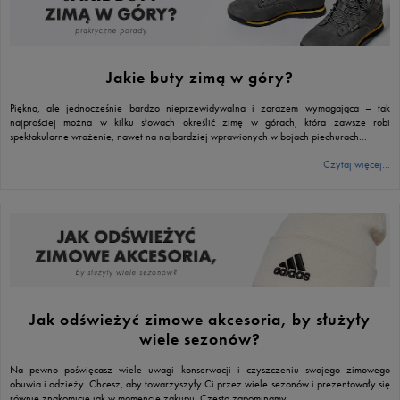
Jakie buty zimą w góry?
Piękna, ale jednocześnie bardzo nieprzewidywalna i zarazem wymagająca – tak
najprościej można w kilku słowach określić zimę w górach, która zawsze robi
spektakularne wrażenie, nawet na najbardziej wprawionych w bojach piechurach...
Czytaj więcej...
Jak odświeżyć zimowe akcesoria, by służyły
wiele sezonów?
Na pewno poświęcasz wiele uwagi konserwacji i czyszczeniu swojego zimowego
obuwia i odzieży. Chcesz, aby towarzyszyły Ci przez wiele sezonów i prezentowały się
równie znakomicie jak w momencie zakupu. Często zapominamy...