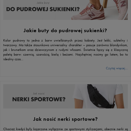
Jakie buty do pudrowej sukienki?
Kolor pudrowy to jedna z barw uwielbianych przez kobiety. Jest lekki, subtelny i
twarzowy. Ma także stosunkowo uniwersalny charakter – pasuje zarówno blondynkom,
jak i brunetkom oraz dziewczynom z rudymi włosami. Świetnie łączy się z klasyczną
paletą barw: czernią, szarością, bielą i beżami. Najchętniej nosimy go latem, bo to
idealny czas...
Czytaj więcej...
Jak nosić nerki sportowe?
Chociaż kiedyś były kojarzone wyłącznie ze sportowymi stylizacjami, obecnie nerki są