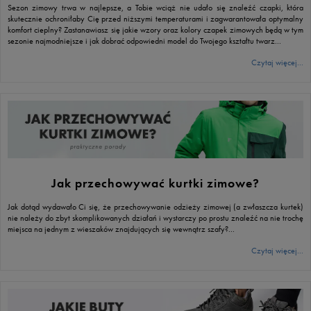
Sezon zimowy trwa w najlepsze, a Tobie wciąż nie udało się znaleźć czapki, która
skutecznie ochroniłaby Cię przed niższymi temperaturami i zagwarantowała optymalny
komfort cieplny? Zastanawiasz się jakie wzory oraz kolory czapek zimowych będą w tym
sezonie najmodniejsze i jak dobrać odpowiedni model do Twojego kształtu twarz...
Czytaj więcej...
Jak przechowywać kurtki zimowe?
Jak dotąd wydawało Ci się, że przechowywanie odzieży zimowej (a zwłaszcza kurtek)
nie należy do zbyt skomplikowanych działań i wystarczy po prostu znaleźć na nie trochę
miejsca na jednym z wieszaków znajdujących się wewnątrz szafy?...
Czytaj więcej...