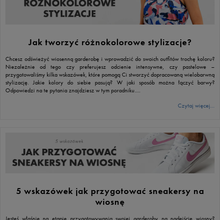
Jak tworzyć różnokolorowe stylizacje?
Chcesz odświeżyć wiosenną garderobę i wprowadzić do swoich outfitów trochę koloru?
Niezależnie od tego czy preferujesz odcienie intensywne, czy pastelowe –
przygotowaliśmy kilka wskazówek, które pomogą Ci stworzyć dopracowaną wielobarwną
stylizację. Jakie kolory do siebie pasują? W jaki sposób można łączyć barwy?
Odpowiedzi na te pytania znajdziesz w tym poradniku....
Czytaj więcej...
5 wskazówek jak przygotować sneakersy na
wiosnę
Jesteś właśnie na etapie przygotowywania swojej garderoby na nadejście wiosny?