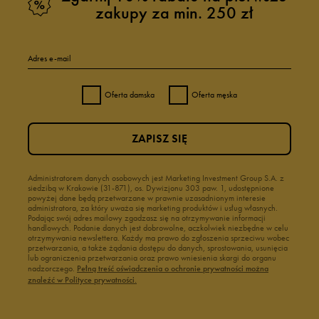
zakupy za min. 250 zł
Adres e-mail
Oferta damska
Oferta męska
ZAPISZ SIĘ
Administratorem danych osobowych jest Marketing Investment Group S.A. z
siedzibą w Krakowie (31-871), os. Dywizjonu 303 paw. 1, udostępnione
powyżej dane będą przetwarzane w prawnie uzasadnionym interesie
administratora, za który uważa się marketing produktów i usług własnych.
Podając swój adres mailowy zgadzasz się na otrzymywanie informacji
handlowych. Podanie danych jest dobrowolne, aczkolwiek niezbędne w celu
otrzymywania newslettera. Każdy ma prawo do zgłoszenia sprzeciwu wobec
przetwarzania, a także żądania dostępu do danych, sprostowania, usunięcia
lub ograniczenia przetwarzania oraz prawo wniesienia skargi do organu
nadzorczego.
Pełną treść oświadczenia o ochronie prywatności można
znaleźć w Polityce prywatności.