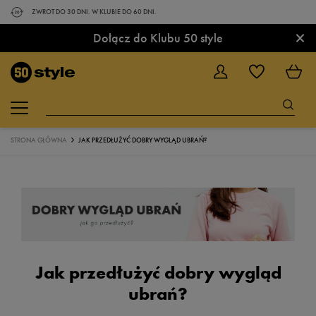
ZWROT DO 30 DNI. W KLUBIE DO 60 DNI.
×
Dołącz do Klubu 50 style
STRONA GŁÓWNA
JAK PRZEDŁUŻYĆ DOBRY WYGLĄD UBRAŃ?
Jak przedłużyć dobry wygląd
ubrań?