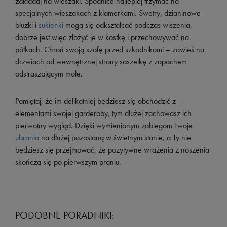
zakładaj na wieszaki. Spódnice najlepiej trzymać na
specjalnych wieszakach z klamerkami. Swetry, dzianinowe
bluzki i
sukienki
mogą się odkształcać podczas wiszenia,
dobrze jest więc złożyć je w kostkę i przechowywać na
półkach. Chroń swoją szafę przed szkodnikami – zawieś na
drzwiach od wewnętrznej strony saszetkę z zapachem
odstraszającym mole.
Pamiętaj, że im delikatniej będziesz się obchodzić z
elementami swojej garderoby, tym dłużej zachowasz ich
pierwotny wygląd. Dzięki wymienionym zabiegom Twoje
ubrania
na dłużej pozostaną w świetnym stanie, a Ty nie
będziesz się przejmować, że pozytywne wrażenia z noszenia
skończą się po pierwszym praniu.
PODOBNE PORADNIKI: