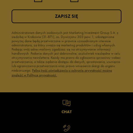
ZAPISZ SIĘ
Administratorem danych osobowych jest Marketing Investment Group S.A. z
siedzibą w Krakowie (31-871), os. Dywizjonu 303 paw. 1, udostępnione
powyżej dane będą przetwarzane w prawnie uzasadnionym interesie
administratora, za który uważa się marketing produktów i usług własnych.
Podając swój adres mailowy zgadzasz się na otrzymywanie informacji
handlowych. Podanie danych jest dobrowolne, aczkolwiek niezbędne w celu
otrzymywania newslettera. Każdy ma prawo do zgłoszenia sprzeciwu wobec
przetwarzania, a także żądania dostępu do danych, sprostowania, usunięcia
lub ograniczenia przetwarzania oraz prawo wniesienia skargi do organu
nadzorczego.
Pełną treść oświadczenia o ochronie prywatności można
znaleźć w Polityce prywatności.
CHAT