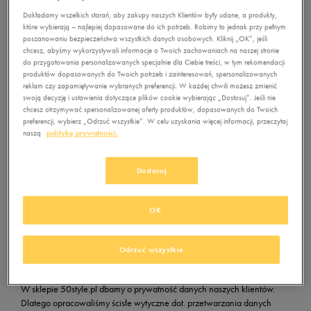
Dokładamy wszelkich starań, aby zakupy naszych Klientów były udane, a produkty,
które wybierają – najlepiej dopasowane do ich potrzeb. Robimy to jednak przy pełnym
poszanowaniu bezpieczeństwa wszystkich danych osobowych. Kliknij „OK”, jeśli
chcesz, abyśmy wykorzystywali informacje o Twoich zachowaniach na naszej stronie
do przygotowania personalizowanych specjalnie dla Ciebie treści, w tym rekomendacji
produktów dopasowanych do Twoich potrzeb i zainteresowań, spersonalizowanych
reklam czy zapamiętywanie wybranych preferencji. W każdej chwili możesz zmienić
swoją decyzję i ustawienia dotyczące plików cookie wybierając „Dostosuj”. Jeśli nie
W opisanych sytuacjach Twoja przeglądarka łączy się z naszym
chcesz otrzymywać spersonalizowanej oferty produktów, dopasowanych do Twoich
sklepem przez bezpieczne, szyfrowane 128 bitowym kluczem
preferencji, wybierz „Odrzuć wszystkie”. W celu uzyskania więcej informacji, przeczytaj
połączenie SSL
certyfikowane przez organizację
Domain Centrum
.
naszą
politykę prywatności.
Jak sprawdzić, czy połączenie jest szyfrowane?
Dostosuj
W sytuacjach opisanych wyżej (logowanie, składanie zamówienia,
OK
płatności in.) adres naszego sklepu internetowego w pasku adresu
przeglądarki będzie poprzedzony napisem: https - literka "s" oznacza
bezpieczne połączenie (od ang. secure - chronić) i dodatkowo pojawi
Odrzuć wszystkie
się ikonka kłódki.
W sklepie 50style.pl dbamy o prywatność danych naszych klientów.
Dlatego opracowaliśmy ścisłe wytyczne dot. przetwarzania danych