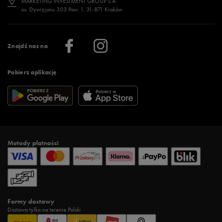
MARKETING INVESTMENT GROUP S.A.
os. Dywizjonu 303 Paw. 1, 31-871 Kraków
Więcej >
Klub 50 style
Regulamin sklepu 50 style
Praca
Regulamin aplikacji 50 style
Informacje o firmie
Więcej regulaminów >
Znajdź nas na
Pobierz aplikację
Metody płatności
Formy dostawy
Dostawa tylko na terenie Polski