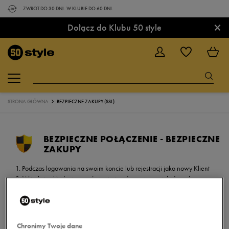
ZWROT DO 30 DNI. W KLUBIE DO 60 DNI.
×
Dołącz do Klubu 50 style
STRONA GŁÓWNA
BEZPIECZNE ZAKUPY (SSL)
BEZPIECZNE POŁĄCZENIE - BEZPIECZNE
ZAKUPY
Podczas logowania na swoim koncie lub rejestracji jako nowy Klient
W trakcie składania zamówienia i podawania swoich danych
osobowych
W momencie wybierania opcji płatności on-line (przedpłaty) za
produkty i dokonywania przelewu lub płatności kartą kredytową
wszystkie Twoje dane są bezpieczne!
Chronimy Twoje dane