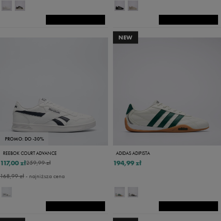
NEW
PROMO: DO -30%
REEBOK COURT ADVANCE
ADIDAS ADIPISTA
117,00 zł
194,99 zł
259,99 zł
168,99 zł
- najniższa cena