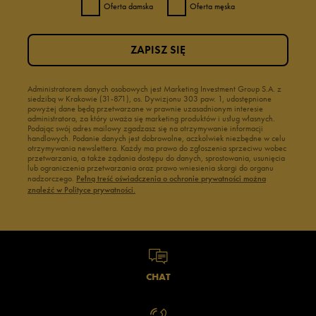
Oferta damska
Oferta męska
ZAPISZ SIĘ
Administratorem danych osobowych jest Marketing Investment Group S.A. z
siedzibą w Krakowie (31-871), os. Dywizjonu 303 paw. 1, udostępnione
powyżej dane będą przetwarzane w prawnie uzasadnionym interesie
administratora, za który uważa się marketing produktów i usług własnych.
Podając swój adres mailowy zgadzasz się na otrzymywanie informacji
handlowych. Podanie danych jest dobrowolne, aczkolwiek niezbędne w celu
otrzymywania newslettera. Każdy ma prawo do zgłoszenia sprzeciwu wobec
przetwarzania, a także żądania dostępu do danych, sprostowania, usunięcia
lub ograniczenia przetwarzania oraz prawo wniesienia skargi do organu
nadzorczego.
Pełną treść oświadczenia o ochronie prywatności można
znaleźć w Polityce prywatności.
CHAT