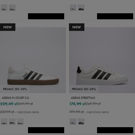
NEW
NEW
PROMO: DO -30%
PROMO: DO -30%
ADIDAS VL COURT 3.0
ADIDAS STREETTALK
229,49 zł
174,99 zł
269,99 zł
249,99 zł
237,99 zł
- najniższa cena
199,99 zł
- najniższa cena