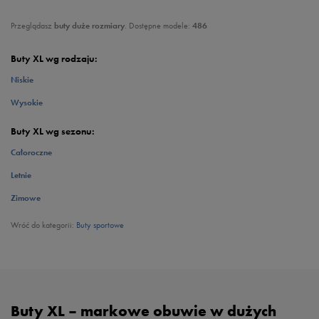
Przeglądasz
buty duże rozmiary
. Dostępne modele:
486
Buty XL wg rodzaju:
Niskie
Wysokie
Buty XL wg sezonu:
Całoroczne
Letnie
Zimowe
Wróć do kategorii:
Buty sportowe
Buty XL – markowe obuwie w dużych