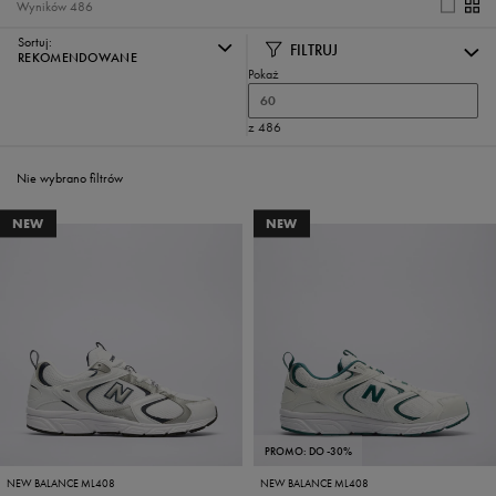
Wyników
486
Sortuj:
FILTRUJ
REKOMENDOWANE
Pokaż
60
z 486
Nie wybrano filtrów
NEW
NEW
PROMO: DO -30%
NEW BALANCE ML408
NEW BALANCE ML408