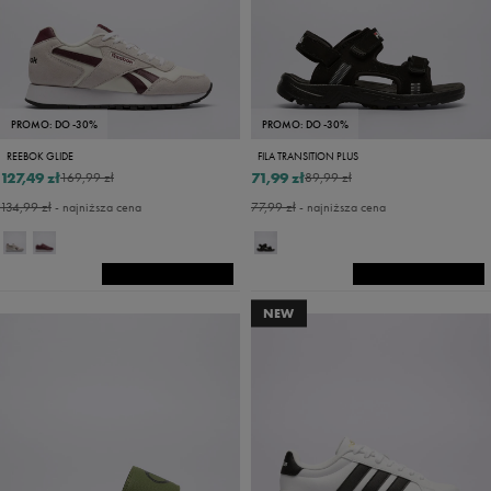
PROMO: DO -30%
PROMO: DO -30%
REEBOK GLIDE
FILA TRANSITION PLUS
127,49 zł
71,99 zł
169,99 zł
89,99 zł
134,99 zł
- najniższa cena
77,99 zł
- najniższa cena
NEW