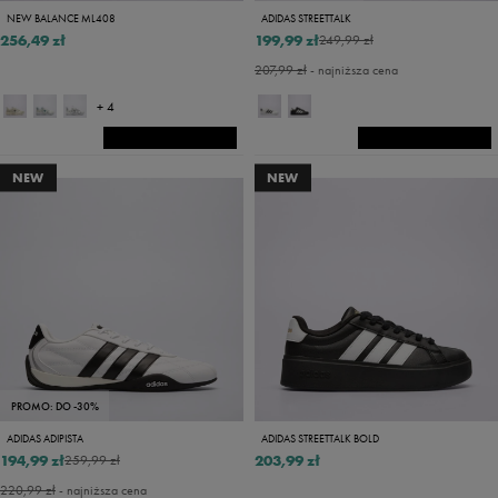
NEW BALANCE ML408
ADIDAS STREETTALK
256,49 zł
199,99 zł
249,99 zł
207,99 zł
- najniższa cena
+ 4
NEW
NEW
PROMO: DO -30%
ADIDAS ADIPISTA
ADIDAS STREETTALK BOLD
194,99 zł
203,99 zł
259,99 zł
220,99 zł
- najniższa cena