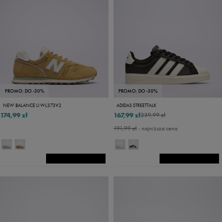
PROMO: DO -30%
PROMO: DO -30%
NEW BALANCE LI WL373V2
ADIDAS STREETTALK
174,99 zł
167,99 zł
239,99 zł
191,99 zł
- najniższa cena