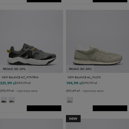
PROMO: DO -30%
PROMO: DO -30%
NEW BALANCE MT_WTNTRV6
NEW BALANCE ML_WL515
251,99 zł
194,99 zł
359,99 zł
299,99 zł
272,99 zł
- najniższa cena
201,49 zł
- najniższa cena
NEW