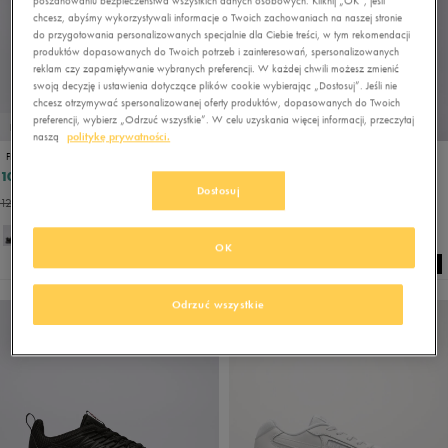
poszanowaniu bezpieczeństwa wszystkich danych osobowych. Kliknij „OK”, jeśli
chcesz, abyśmy wykorzystywali informacje o Twoich zachowaniach na naszej stronie
do przygotowania personalizowanych specjalnie dla Ciebie treści, w tym rekomendacji
produktów dopasowanych do Twoich potrzeb i zainteresowań, spersonalizowanych
reklam czy zapamiętywanie wybranych preferencji. W każdej chwili możesz zmienić
swoją decyzję i ustawienia dotyczące plików cookie wybierając „Dostosuj”. Jeśli nie
chcesz otrzymywać spersonalizowanej oferty produktów, dopasowanych do Twoich
preferencji, wybierz „Odrzuć wszystkie”. W celu uzyskania więcej informacji, przeczytaj
PROMO: DO -30%
naszą
politykę prywatności.
FILA FIRETRAIL EVO
NEW BALANCE ML408
103,50 zł
231,99 zł
229,99 zł
Dostosuj
126,49 zł
- najniższa cena
+ 4
OK
Odrzuć wszystkie