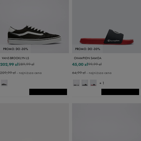
PROMO: DO -30%
PROMO: DO -30%
VANS BROOKLYN LS
CHAMPION SAMOA
202,99 zł
45,00 zł
289,99 zł
99,99 zł
209,99 zł
- najniższa cena
64,99 zł
- najniższa cena
+ 1