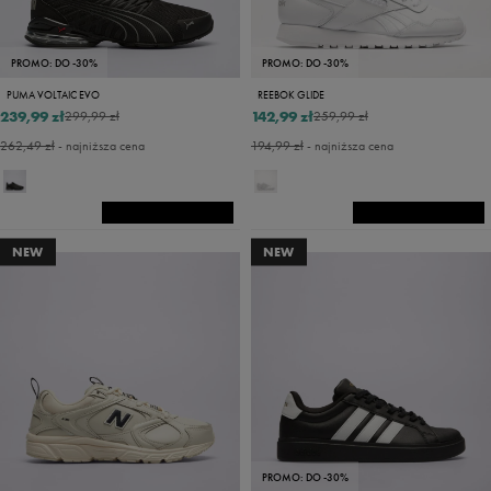
PROMO: DO -30%
PROMO: DO -30%
PUMA VOLTAIC EVO
REEBOK GLIDE
239,99 zł
142,99 zł
299,99 zł
259,99 zł
262,49 zł
- najniższa cena
194,99 zł
- najniższa cena
NEW
NEW
PROMO: DO -30%