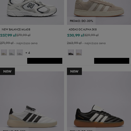
PROMO: DO -30%
NEW BALANCE ML408
ADIDAS GC ALPHA SK8
237,99 zł
230,99 zł
279,99 zł
329,99 zł
271,99 zł
- najniższa cena
263,99 zł
- najniższa cena
+ 4
NEW
NEW