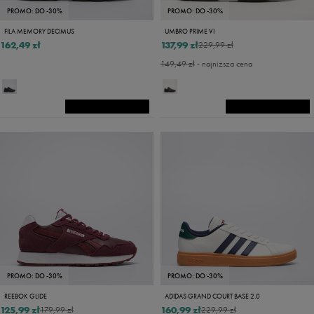
PROMO: DO -30%
PROMO: DO -30%
FILA MEMORY DECIMUS
UMBRO PRIME VI
162,49 zł
137,99 zł
229,99 zł
149,49 zł
- najniższa cena
PROMO: DO -30%
PROMO: DO -30%
REEBOK GLIDE
ADIDAS GRAND COURT BASE 2.0
125,99 zł
160,99 zł
179,99 zł
229,99 zł