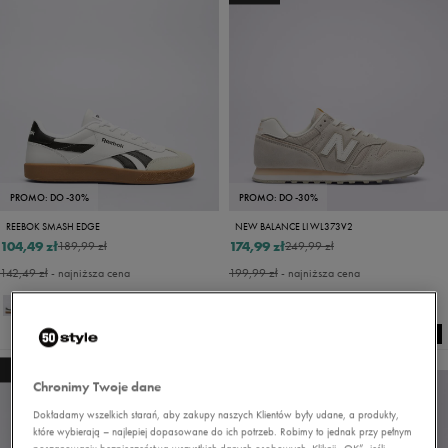
PROMO: DO -30%
PROMO: DO -30%
REEBOK SMASH EDGE
NEW BALANCE LI WL373V2
104,49 zł
174,99 zł
189,99 zł
249,99 zł
142,49 zł
- najniższa cena
199,99 zł
- najniższa cena
NEW
NEW
Chronimy Twoje dane
Dokładamy wszelkich starań, aby zakupy naszych Klientów były udane, a produkty,
które wybierają – najlepiej dopasowane do ich potrzeb. Robimy to jednak przy pełnym