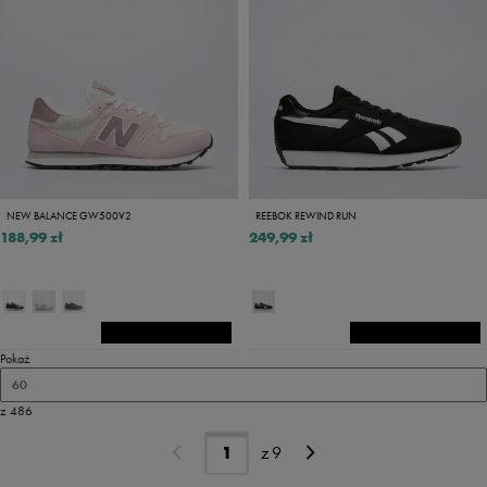
NEW BALANCE GW500V2
REEBOK REWIND RUN
188,99 zł
249,99 zł
Pokaż
60
z 486
z
9