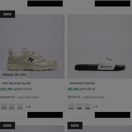
NEW
PROMO: DO -30%
NEW BALANCE ML408
CHAMPION SAMOA
231,99 zł
40,00 zł
289,99 zł
99,99 zł
246,49 zł
- najniższa cena
59,99 zł
- najniższa cena
+ 4
+ 1
NEW
NEW