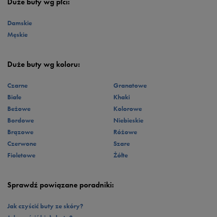
Duże buty wg płci:
Damskie
Męskie
Duże buty wg koloru:
Czarne
Granatowe
Białe
Khaki
Beżowe
Kolorowe
Bordowe
Niebieskie
Brązowe
Różowe
Czerwone
Szare
Fioletowe
Żółte
Sprawdź powiązane poradniki:
Jak czyścić buty ze skóry?