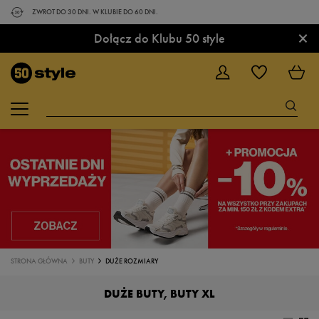
ZWROT DO 30 DNI. W KLUBIE DO 60 DNI.
×
Dołącz do Klubu 50 style
STRONA GŁÓWNA
BUTY
DUŻE ROZMIARY
DUŻE BUTY, BUTY XL