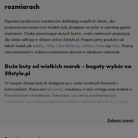
rozmiarach
Popularni producenci sneakersów dokładają wszelkich starań, aby
proponowane przez nich modele były dostępne na rynku w szerokiej gamie
rozmiarów. Osoby poszukujące dużych butów, wiele ciekawych propozycji
dla siebie odkryją w sklepie online 50style.pl. Proponujemy produkty od
takich marek jak
adidas
,
Nike
,
New Balance
,
Umbro
,
Puma
czy
Vans
. Poznaj
nasz asortyment i wybierz wymarzone obuwie w idealnym rozmiarze..
Duże buty od wielkich marek – bogaty wybór na
50style.pl
W naszym sklepie buty XL dostępne są w wielu świetnych fasonach i
kolorystykach. Klasyczne
tenisówki
, sneakersy w stylu vintage oraz modele o
futurystycznym charakterze. Nieważne, czy cenisz minimalistyczne
wzornictwo, czy wolisz projekty pozwalające wyróżnić się z tłumu, u nas z
pewnością znajdziesz modele, które trafią w Twój gust. Sneakersy typu
daddy
shoes od marki Fila
? A może kultowe
Air Maxy
? Proponujemy duże buty
idealne zarówno na sezon wiosenno-letni, jak i te przeznaczone na
Zobacz więcej
chłodniejsze dni. Sprawdź ofertę 50style.pl i wybierz obuwie, dzięki któremu
zagwarantujesz sobie wygodę i stylowy look każdego dnia.