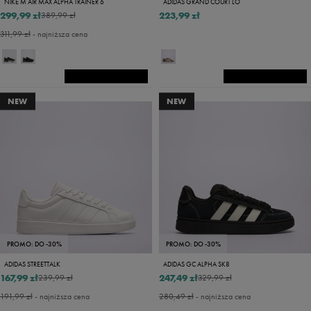
NIKE M AIR MAX ALPHA TRAINER 6
ADIDAS GRAND COURT LO
299,99 zł
223,99 zł
389,99 zł
311,99 zł
- najniższa cena
NEW
NEW
PROMO: DO -30%
PROMO: DO -30%
ADIDAS STREETTALK
ADIDAS GC ALPHA SK8
167,99 zł
247,49 zł
239,99 zł
329,99 zł
191,99 zł
- najniższa cena
280,49 zł
- najniższa cena