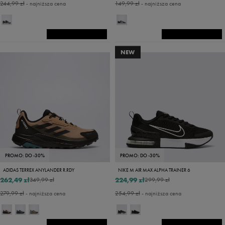
244,99 zł
- najniższa cena
149,99 zł
- najniższa cena
NEW
PROMO: DO -30%
PROMO: DO -30%
ADIDAS TERREX ANYLANDER R.RDY
NIKE M AIR MAX ALPHA TRAINER 6
262,49 zł
224,99 zł
349,99 zł
299,99 zł
279,99 zł
- najniższa cena
254,99 zł
- najniższa cena