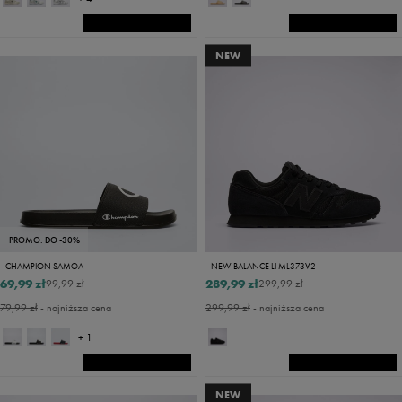
NEW
PROMO: DO -30%
CHAMPION SAMOA
NEW BALANCE LI ML373V2
69,99 zł
289,99 zł
99,99 zł
299,99 zł
79,99 zł
- najniższa cena
299,99 zł
- najniższa cena
+ 1
NEW