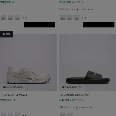
287,99 zł
233,99 zł
259,99 zł
251,99 zł
- najniższa cena
+ 4
+ 4
NEW
PROMO: DO -30%
PROMO: DO -30%
NEW BALANCE ML408
CHAMPION SOFT SLIPPER
223,99 zł
64,99 zł
129,99 zł
90,99 zł
- najniższa cena
+ 4