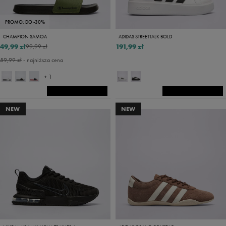
PROMO: DO -30%
CHAMPION SAMOA
ADIDAS STREETTALK BOLD
49,99 zł
191,99 zł
99,99 zł
59,99 zł
- najniższa cena
+ 1
NEW
NEW