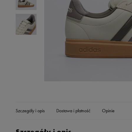
Skechers
Timberland
Umbro
Under Armour
Up8
U.S. Polo ASSN.
Vans
Szczegóły i opis
Dostawa i płatność
Opinie
Szczegóły i opis