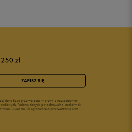
Puma sneakersy męskie
Buty adidas męskie
Buty męskie czarne
Buty męskie Nike
Buty męskie 42
 250 zł
Buty męskie 46
ZAPISZ SIĘ
wyżej dane będą przetwarzane w prawnie uzasadnionym
i handlowych. Podanie danych jest dobrowolne, aczkolwiek
owania, usunięcia lub ograniczenia przetwarzania oraz