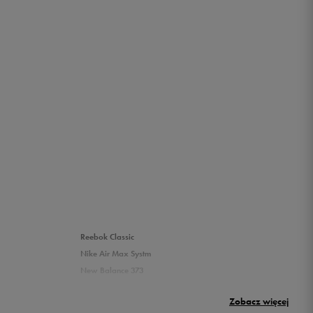
Reebok Classic
Nike Air Max Systm
New Balance 373
Umbro Griffin
Zobacz więcej
New Balance 500