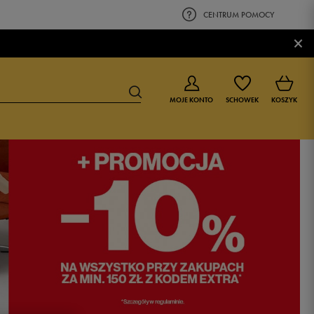
CENTRUM POMOCY
×
MOJE KONTO
SCHOWEK
KOSZYK
BUTY DLA CHŁOPCA
BUTY DLA DZIEWCZYNKI
0-4 lat
0-4 lat
4-8 lat
4-8 lat
9-16 lat
9-16 lat