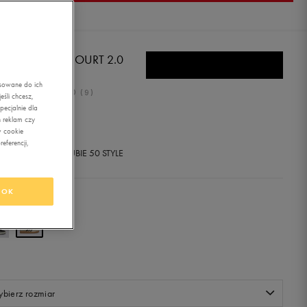
IDAS GRAND COURT 2.0
asowane do ich
5.0
(
9
)
śli chcesz,
ecjalnie dla
4,99
zł
z Vat
 reklam czy
w cookie
eferencji,
+ 1250 PKT W
KLUBIE 50 STYLE
OK
r:
szary
bierz rozmiar