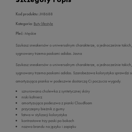
Kod produktu:
JH8688
Kategoria:
Buty lifestyle
Płeć:
Męskie
Szukasz sneakersów o uniwersalnym charakterze, a jednocześnie takich
sygnowany trzema paskami adidas. Jasna
Szukasz sneakersów o uniwersalnym charakterze, a jednocześnie takich
sygnowany trzema paskami adidas. Szarobeżowa kolorystyka sprawdzi się w 
amortyzująca pianka w podeszwie dostarczą Ci poczucia wygody.
sznurowana cholewka z syntetycznej skóry
niski kołnierz
amortyzująca podeszwa z pianki Cloudfoam
przyczepny bieżnik z gumy
łatwa w stylizacji kolorystyka
kontrastowe trzy paski po bokach
nazwa brandu na języku i zapięku