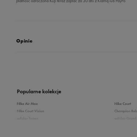
płatność odroczona Kup teraz zapłać za 30 dni z Klarną lub PayPo
Opinie
5.0
opinii klientów
9
z całego okresu
zebranych i zweryfikowanych przez
Popularne kolekcje
Nike Air Max
Nike Court
Nike Court Vision
Champion Re
adidas Terrex
adidas Grand 
5
10
Puma Caven
Vans Filmore
adidas Breaknet
Skechers Uno