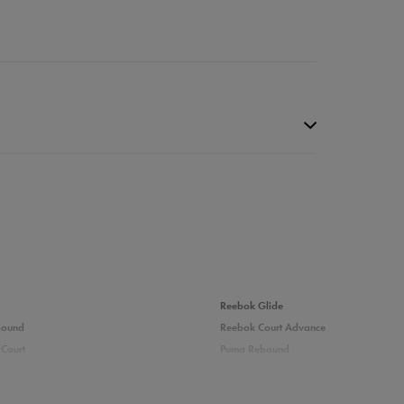
Reebok Glide
bound
Reebok Court Advance
Court
Puma Rebound
0%
adidas Ozelle
Fila Grand Tier