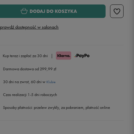
Rozmiary EU
Rozmiary US
DODAJ DO KOSZYKA
39 1/3
24,5 cm
Powiadom o dostępności
prawdź dostępność w salonach
40
25 cm
Powiadom o dostępności
40 2/3
25,5 cm
Powiadom o dostępności
Kup teraz i zapłać za 30 dni
|
41 1/3
26 cm
Powiadom o dostępności
Darmowa dostawa od 299,99 zł
30 dni na zwrot, 60 dni w
42
26,5 cm
Powiadom o dostępności
Klubie
Czas realizacji 1-5 dni roboczych
42 2/3
27 cm
Powiadom o dostępności
Sposoby płatności:
przelew zwykły, za pobraniem, płatność online
43 1/3
27,5 cm
Powiadom o dostępności
44
28 cm
Powiadom o dostępności