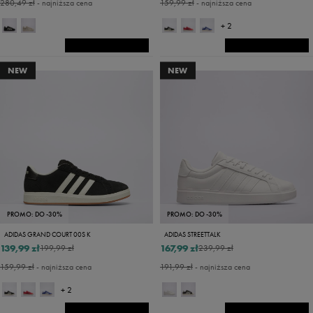
280,49 zł
- najniższa cena
159,99 zł
- najniższa cena
+ 2
NEW
NEW
PROMO: DO -30%
PROMO: DO -30%
ADIDAS GRAND COURT 00S K
ADIDAS STREETTALK
139,99 zł
167,99 zł
199,99 zł
239,99 zł
159,99 zł
- najniższa cena
191,99 zł
- najniższa cena
+ 2