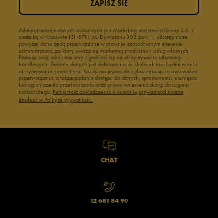
ZAPISZ SIĘ
Administratorem danych osobowych jest Marketing Investment Group S.A. z
siedzibą w Krakowie (31-871), os. Dywizjonu 303 paw. 1, udostępnione
powyżej dane będą przetwarzane w prawnie uzasadnionym interesie
administratora, za który uważa się marketing produktów i usług własnych.
Podając swój adres mailowy zgadzasz się na otrzymywanie informacji
handlowych. Podanie danych jest dobrowolne, aczkolwiek niezbędne w celu
otrzymywania newslettera. Każdy ma prawo do zgłoszenia sprzeciwu wobec
przetwarzania, a także żądania dostępu do danych, sprostowania, usunięcia
lub ograniczenia przetwarzania oraz prawo wniesienia skargi do organu
nadzorczego.
Pełną treść oświadczenia o ochronie prywatności można
znaleźć w Polityce prywatności.
CHAT
12 681 84 90