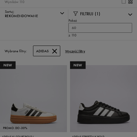
Wyników
110
Sortuj:
FILTRUJ
(1)
REKOMENDOWANE
Pokaż
60
z 110
Wybrane filtry:
ADIDAS
Wyczyść filtry
NEW
NEW
PROMO: DO -30%
ADIDAS VL COURT BOLD J
ADIDAS STREETTALK BOLD