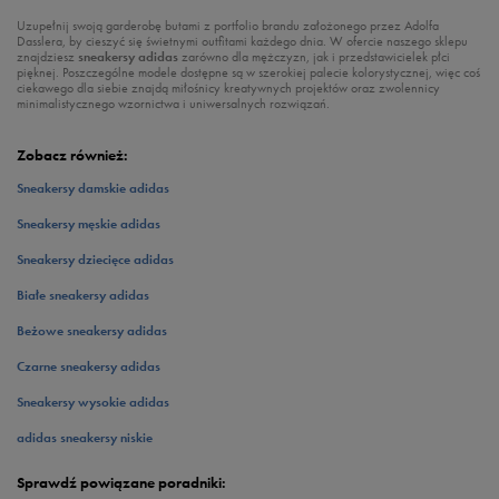
Uzupełnij swoją garderobę butami z portfolio brandu założonego przez Adolfa
Dasslera, by cieszyć się świetnymi outfitami każdego dnia. W ofercie naszego sklepu
znajdziesz
sneakersy adidas
zarówno dla mężczyzn, jak i przedstawicielek płci
pięknej. Poszczególne modele dostępne są w szerokiej palecie kolorystycznej, więc coś
ciekawego dla siebie znajdą miłośnicy kreatywnych projektów oraz zwolennicy
minimalistycznego wzornictwa i uniwersalnych rozwiązań.
Zobacz również:
Sneakersy damskie adidas
Sneakersy męskie adidas
Sneakersy dziecięce adidas
Białe sneakersy adidas
Beżowe sneakersy adidas
Czarne sneakersy adidas
Sneakersy wysokie adidas
adidas sneakersy niskie
Sprawdź powiązane poradniki: