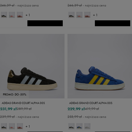
246,39 zł
- najniższa cena
246,39 zł
- najniższa cena
+ 1
+ 1
PROMO: DO -30%
ADIDAS GRAND COURT ALPHA 00S
ADIDAS GRAND COURT ALPHA 00S
231,99 zł
229,99 zł
289,99 zł
419,99 zł
239,99 zł
- najniższa cena
233,99 zł
- najniższa cena
+ 1