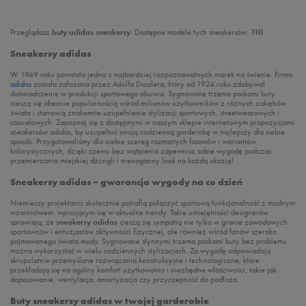
Przeglądasz
buty adidas sneakersy
. Dostępne modele tych sneakersów:
110
Sneakersy adidas
W 1949 roku powstała jedna z najbardziej rozpoznawalnych marek na świecie. Firma
adidas
została założona przez Adolfa Dasslera, który od 1924 roku zdobywał
doświadczenie w produkcji sportowego obuwia. Sygnowane trzema paskami buty
cieszą się obecnie popularnością wśród milionów użytkowników z różnych zakątków
świata i stanowią znakomite uzupełnienie stylizacji sportowych, streetwearowych i
casualowych. Zapoznaj się z dostępnymi w naszym sklepie internetowym propozycjami
sneakersów adidas, by uzupełnić swoją codzienną garderobę w najlepszy dla siebie
sposób. Przygotowaliśmy dla ciebie szereg rozmaitych fasonów i wariantów
kolorystycznych, dzięki czemu bez wątpienia zapewnisz sobie wygodę podczas
przemierzania miejskiej dżungli i nienaganny look na każdą okazję!
Sneakersy adidas – gwarancja wygody na co dzień
Niemieccy projektanci skutecznie potrafią połączyć sportową funkcjonalność z modnym
wzornictwem, wpisującym się w aktualne trendy. Takie umiejętności designerów
sprawiają, że
sneakersy adidas
cieszą się sympatią nie tylko w gronie zawodowych
sportowców i entuzjastów aktywności fizycznej, ale również wśród fanów szeroko
pojmowanego świata mody. Sygnowane słynnymi trzema paskami buty bez problemu
można wykorzystać w wielu codziennych stylizacjach. Za wygodę odpowiadają
skrupulatnie przemyślane rozwiązania konstrukcyjne i technologiczne, które
przekładają się na ogólny komfort użytkowania i niezbędne właściwości, takie jak
dopasowanie, wentylacja, amortyzacja czy przyczepność do podłoża.
Buty sneakersy adidas w twojej garderobie