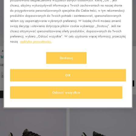
poszanowaniu bezpieczeństwa wszystkich danych osobowych. Kliknij „OK”, jeśli
chcesz, abyśmy wykorzystywali informacje o Twoich zachowaniach na naszej stronie
do przygotowania personalizowanych specjalnie dla Ciebie treści, w tym rekomendacji
produktów dopasowanych do Twoich potrzeb i zainteresowań, spersonalizowanych
reklam czy zapamiętywanie wybranych preferencji. W każdej chwili możesz zmienić
swoją decyzję i ustawienia dotyczące plików cookie wybierając „Dostosuj”. Jeśli nie
chcesz otrzymywać spersonalizowanej oferty produktów, dopasowanych do Twoich
preferencji, wybierz „Odrzuć wszystkie”. W celu uzyskania więcej informacji, przeczytaj
naszą
politykę prywatności.
PROMO: DO -30%
PROMO: DO -30%
ADIDAS CRAZYCHAOS 2000 J
ADIDAS VL COURT 3.0 K
167,99 zł
119,99 zł
209,99 zł
159,99 zł
Dostosuj
183,99 zł
- najniższa cena
134,99 zł
- najniższa cena
OK
Odrzuć wszystkie
NEW
NEW