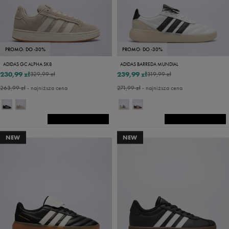
PROMO: DO -30%
PROMO: DO -30%
ADIDAS GC ALPHA SK8
ADIDAS BARREDA MUNDIAL
230,99 zł
239,99 zł
329,99 zł
319,99 zł
263,99 zł
- najniższa cena
271,99 zł
- najniższa cena
NEW
NEW