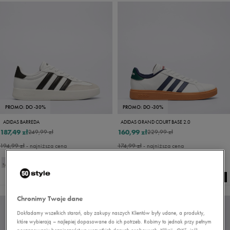
PROMO: DO -30%
PROMO: DO -30%
ADIDAS BARREDA
ADIDAS GRAND COURT BASE 2.0
187,49 zł
160,99 zł
249,99 zł
229,99 zł
194,99 zł
- najniższa cena
174,99 zł
- najniższa cena
Chronimy Twoje dane
Dokładamy wszelkich starań, aby zakupy naszych Klientów były udane, a produkty,
które wybierają – najlepiej dopasowane do ich potrzeb. Robimy to jednak przy pełnym