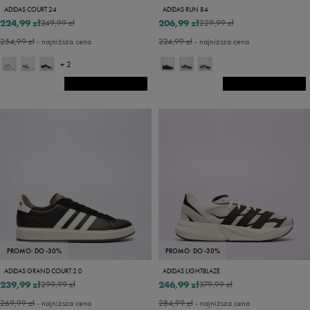
ADIDAS COURT 24
ADIDAS RUN 84
224,99 zł
206,99 zł
249,99 zł
229,99 zł
254,99 zł
- najniższa cena
224,99 zł
- najniższa cena
+ 2
PROMO: DO -30%
PROMO: DO -30%
ADIDAS GRAND COURT 2.0
ADIDAS LIGHTBLAZE
239,99 zł
246,99 zł
299,99 zł
379,99 zł
269,99 zł
- najniższa cena
284,99 zł
- najniższa cena