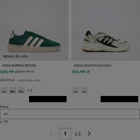
PROMO: DO -30%
ADIDAS BARREDA DECODE
ADIDAS CRAZYCHAOS 2000 J
224,99 zł
183,99 zł
249,99 zł
251,99 zł
- najniższa cena
+ 2
Pokaż
60
z 110
z
2