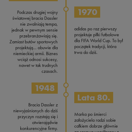
1970
Podczas drugiej wojny
światowej bracia Dassler
nie zwalniają tempa,
adidas po raz pierwszy
jednak w pewnym sensie
projektuje piłki futbolowe
przebranżawiają się.
dla FIFA World Cup. To był
Zamiast butów sportowych
początek tradycji, która
projektują… obuwie dla
trwa do dziś.
niemieckiej armii. Biznes
wciąż odnosi sukcesy,
nawet w tak trudnych
czasach.
1948
Lata 80.
Bracia Dassler z
niewyjaśnionych do dziś
Marka po śmierci
przyczyn rozstają się i
założyciela radzi sobie
otwierajądwie
całkiem dobrze głównie
konkurencyjne firmy.
za sprawą współpracy z