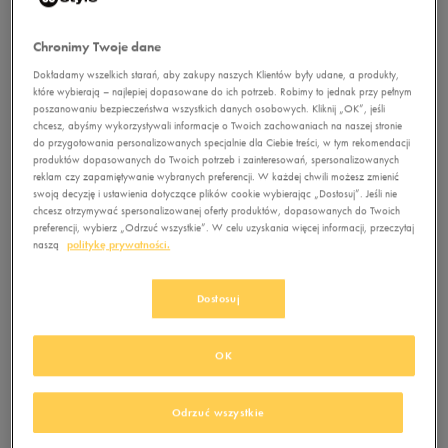
wraz z bratem otworzyć
1928
fabrykę obuwia. Rejestruje
Chronimy Twoje dane
spółkę pod nazwą
Gebruder Dassler
Dokładamy wszelkich starań, aby zakupy naszych Klientów były udane, a produkty,
Schuhfabrik i rozpoczyna
Pierwszy sukces
które wybierają – najlepiej dopasowane do ich potrzeb. Robimy to jednak przy pełnym
tworzenie pierwszych,
sportowców na Igrzyskach
poszanowaniu bezpieczeństwa wszystkich danych osobowych. Kliknij „OK”, jeśli
chcesz, abyśmy wykorzystywali informacje o Twoich zachowaniach na naszej stronie
unikalnych butów.
Olimpijskich zdobyty w
do przygotowania personalizowanych specjalnie dla Ciebie treści, w tym rekomendacji
Oczywiście od początku
butach Dasslerów.
produktów dopasowanych do Twoich potrzeb i zainteresowań, spersonalizowanych
skupia się na
Pamiętny moment
reklam czy zapamiętywanie wybranych preferencji. W każdej chwili możesz zmienić
sportowcach. Pierwsze
ustanowienia rekordu
swoją decyzję i ustawienia dotyczące plików cookie wybierając „Dostosuj”. Jeśli nie
działania braci Dassler to
świata w biegu kobiet na
chcesz otrzymywać spersonalizowanej oferty produktów, dopasowanych do Twoich
preferencji, wybierz „Odrzuć wszystkie”. W celu uzyskania więcej informacji, przeczytaj
prawdziwy popis
800 metrów przez Linę
naszą
politykę prywatności.
kreatywności! Obuwie
Radke - lekkoatletkę z
szyją oni w pralni swojej
Niemiec. Lepszej reklamy
mamy z jedynych
panowie nie mogli sobie
Dostosuj
dostępnych tworzyw, czyli
nawet wymarzyć!
płótna z namiotu i gumy ze
zbiornika na paliwo.
OK
1936
Odrzuć wszystkie