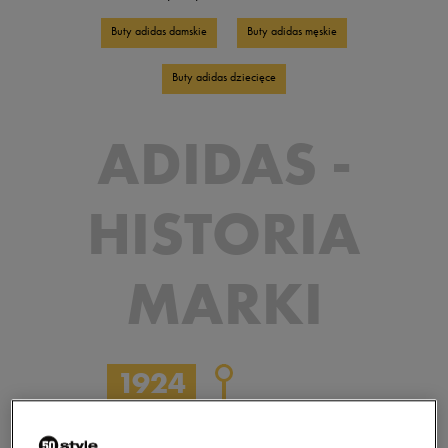
Buty adidas damskie
Buty adidas męskie
Buty adidas dziecięce
ADIDAS -
HISTORIA
MARKI
1924
Adolf Dassler postanawia