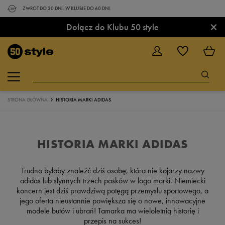
ZWROT DO 30 DNI. W KLUBIE DO 60 DNI.
×
Dołącz do Klubu 50 style
STRONA GŁÓWNA
HISTORIA MARKI ADIDAS
HISTORIA MARKI ADIDAS
Trudno byłoby znaleźć dziś osobę, która nie kojarzy nazwy
adidas lub słynnych trzech pasków w logo marki. Niemiecki
koncern jest dziś prawdziwą potęgą przemysłu sportowego, a
jego oferta nieustannie powiększa się o nowe, innowacyjne
modele butów i ubrań! Tamarka ma wieloletnią historię i
przepis na sukces!