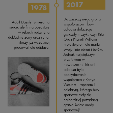
2017
1978
Do zaszczytnego grona
Adolf Dassler umiera na
współpracowników
serce, ale firma pozostaje
adidasa dołączają
w rękach rodziny, a
gwiazdy muzyki, czyli Rita
dokładnie żony oraz syna,
Ora i Pharell Williams.
którzy już wcześniej
Projektują oni dla marki
pracowali dla adidasa.
swoje linie ubrań i butów.
Jednak największym
przełomem w
nowoczesnej historii
adidasa była
zdecydowanie
współpraca z Kanye
Westem - raperem i
celebrytą, którego buty
sportowe stały się
najbardziej pożądaną
gratką świata mody
sportowej!