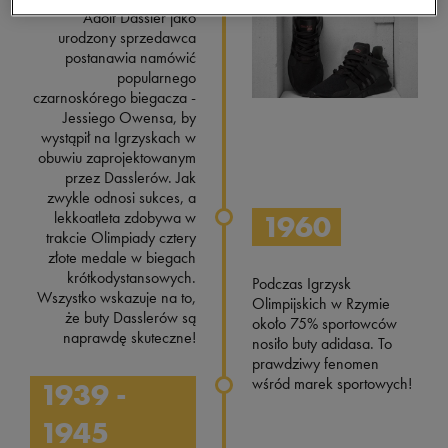
Adolf Dassler jako
urodzony sprzedawca
postanawia namówić
popularnego
czarnoskórego biegacza -
Jessiego Owensa, by
wystąpił na Igrzyskach w
obuwiu zaprojektowanym
przez Dasslerów. Jak
zwykle odnosi sukces, a
lekkoatleta zdobywa w
1960
trakcie Olimpiady cztery
złote medale w biegach
krótkodystansowych.
Podczas Igrzysk
Wszystko wskazuje na to,
Olimpijskich w Rzymie
że buty Dasslerów są
około 75% sportowców
naprawdę skuteczne!
nosiło buty adidasa. To
prawdziwy fenomen
wśród marek sportowych!
1939 -
1945