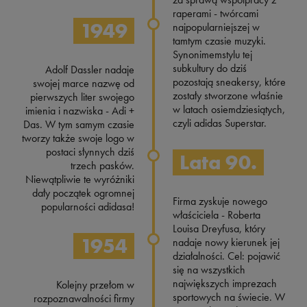
raperami - twórcami
1949
najpopularniejszej w
tamtym czasie muzyki.
Synonimemstylu tej
subkultury do dziś
Adolf Dassler nadaje
pozostają sneakersy, które
swojej marce nazwę od
zostały stworzone właśnie
pierwszych liter swojego
w latach osiemdziesiątych,
imienia i nazwiska - Adi +
czyli adidas Superstar.
Das. W tym samym czasie
tworzy także swoje logo w
postaci słynnych dziś
Lata 90.
trzech pasków.
Niewątpliwie te wyróżniki
dały początek ogromnej
Firma zyskuje nowego
popularności adidasa!
właściciela - Roberta
Louisa Dreyfusa, który
1954
nadaje nowy kierunek jej
działalności. Cel: pojawić
się na wszystkich
największych imprezach
Kolejny przełom w
sportowych na świecie. W
rozpoznawalności firmy