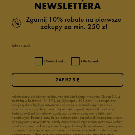
NEWSLETTERA
Zgarnij 10% rabatu na pierwsze
zakupy za min. 250 zł
Adres e-mail
Oferta damska
Oferta męska
ZAPISZ SIĘ
Administratorem danych osobowych jest Marketing Investment Group S.A. z
siedzibą w Krakowie (31-871), os. Dywizjonu 303 paw. 1, udostępnione
powyżej dane będą przetwarzane w prawnie uzasadnionym interesie
administratora, za który uważa się marketing produktów i usług własnych.
Podając swój adres mailowy zgadzasz się na otrzymywanie informacji
handlowych. Podanie danych jest dobrowolne, aczkolwiek niezbędne w celu
otrzymywania newslettera. Każdy ma prawo do zgłoszenia sprzeciwu wobec
przetwarzania, a także żądania dostępu do danych, sprostowania, usunięcia
lub ograniczenia przetwarzania oraz prawo wniesienia skargi do organu
nadzorczego.
Pełną treść oświadczenia o ochronie prywatności można