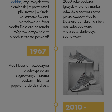
2000 roku podczas
adidas
, czyli zwycięstwo
Igrzysk w Sidney marka
niemieckiej reprezentacji
odzyskuje dawną sławę
piłki nożnej w finale
jak za czasów Adolfa
Mistrzostw Świata.
Dasslera! Jej ubrania i buty
Narodowa drużyna
nosi zdecydowana
Adolfa Dasslera pokonała
większość startujących
Węgrów oczywiście w
sportowców.
butach z trzema paskami!
1967
Adolf Dassler rozpoczyna
produkcję ubrań
sygnowanych trzema
paskami.Hitem są
popularne do dziś dresy.
2010 -