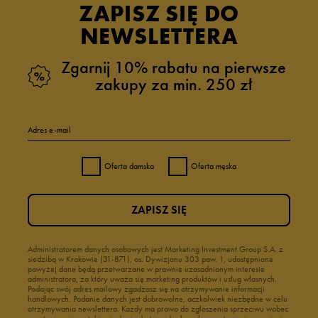
ZAPISZ SIĘ DO
NEWSLETTERA
Zgarnij 10% rabatu na pierwsze
zakupy za min. 250 zł
Adres e-mail
Oferta damska
Oferta męska
ZAPISZ SIĘ
Administratorem danych osobowych jest Marketing Investment Group S.A. z
siedzibą w Krakowie (31-871), os. Dywizjonu 303 paw. 1, udostępnione
powyżej dane będą przetwarzane w prawnie uzasadnionym interesie
administratora, za który uważa się marketing produktów i usług własnych.
Podając swój adres mailowy zgadzasz się na otrzymywanie informacji
handlowych. Podanie danych jest dobrowolne, aczkolwiek niezbędne w celu
otrzymywania newslettera. Każdy ma prawo do zgłoszenia sprzeciwu wobec