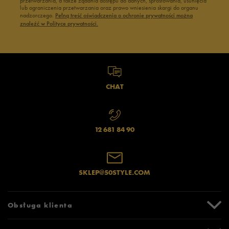
przetwarzania, a także żądania dostępu do danych, sprostowania, usunięcia
lub ograniczenia przetwarzania oraz prawo wniesienia skargi do organu
nadzorczego.
Pełną treść oświadczenia o ochronie prywatności można
znaleźć w Polityce prywatności.
CHAT
12 681 84 90
SKLEP@50STYLE.COM
Obsługa klienta
Centrum Pomocy