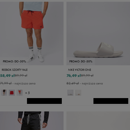
PROMO: DO -30%
PROMO: DO -30%
REEBOK SZORTY YALE
NIKE VICTORI ONE
58,49 zł
76,49 zł
89,99 zł
89,99 zł
71,99 zł
- najniższa cena
82,49 zł
- najniższa cena
+ 5