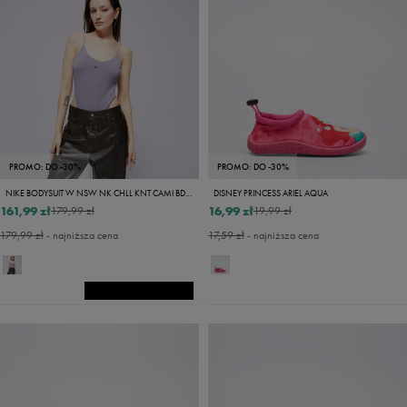
PROMO: DO -30%
PROMO: DO -30%
NIKE BODYSUIT W NSW NK CHLL KNT CAMI BDYSUIT
DISNEY PRINCESS ARIEL AQUA
161,99 zł
16,99 zł
179,99 zł
19,99 zł
179,99 zł
- najniższa cena
17,59 zł
- najniższa cena