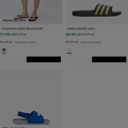
PROMO: DO -30%
CHAMPION SZORTY BEACHSHORT
ADIDAS ADILETTE AQUA
71,99 zł
59,99 zł
89,99 zł
109,99 zł
76,49 zł
- najniższa cena
69,99 zł
- najniższa cena