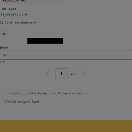
PROMO: DO -30%
NIKE KAWA
71,99 zł
89,99 zł
74,99 zł
- najniższa cena
Pokaż
60
z 51
z
1
Przeglądasz
produkty do pływania
. Dostępne modele:
51
Wróć do kategorii:
Sport