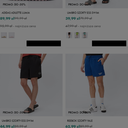
PROMO: DO -30%
PROMO: DO -30%
ADIDAS ADILETTE LUMIA
UMBRO SZORTY ESS SWIM
89,99 zł
39,99 zł
99,99 zł
79,99 zł
95,99 zł
- najniższa cena
47,99 zł
- najniższa cena
PROMO: DO -30%
PROMO: DO -30%
UMBRO SZORTY ESS SWIM
REEBOK SZORTY YALE
44,99 zł
62,99 zł
59,99 zł
89,99 zł