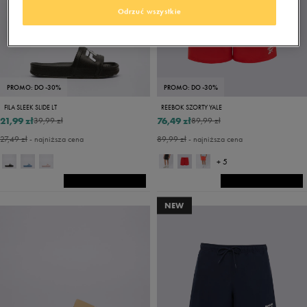
Odrzuć wszystkie
PROMO: DO -30%
PROMO: DO -30%
FILA SLEEK SLIDE LT
REEBOK SZORTY YALE
21,99 zł
76,49 zł
39,99 zł
89,99 zł
27,49 zł
- najniższa cena
89,99 zł
- najniższa cena
+ 5
NEW