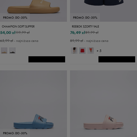
PROMO: DO -30%
PROMO: DO -30%
CHAMPION SOFT SLIPPER
REEBOK SZORTY YALE
54,00 zł
76,49 zł
119,99 zł
89,99 zł
65,99 zł
- najniższa cena
89,99 zł
- najniższa cena
+ 5
PROMO: DO -30%