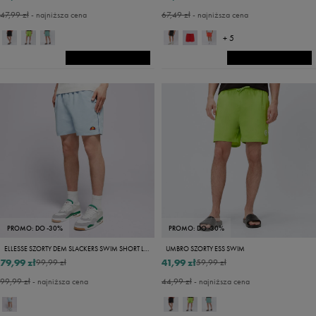
47,99 zł
- najniższa cena
67,49 zł
- najniższa cena
+ 5
PROMO: DO -30%
PROMO: DO -30%
ELLESSE SZORTY DEM SLACKERS SWIM SHORT LBLUE/NAVY
UMBRO SZORTY ESS SWIM
79,99 zł
41,99 zł
99,99 zł
59,99 zł
99,99 zł
- najniższa cena
44,99 zł
- najniższa cena