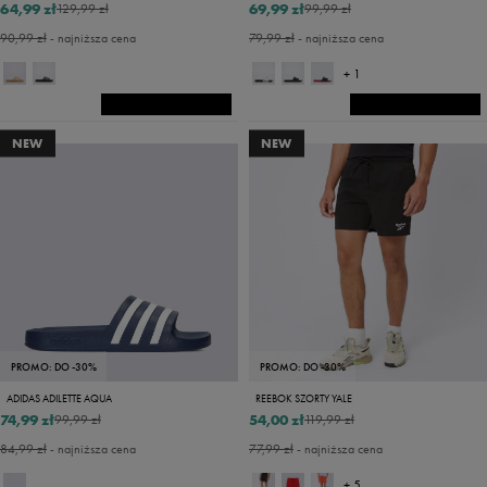
64,99 zł
69,99 zł
129,99 zł
99,99 zł
90,99 zł
- najniższa cena
79,99 zł
- najniższa cena
+ 1
NEW
NEW
PROMO: DO -30%
PROMO: DO -30%
ADIDAS ADILETTE AQUA
REEBOK SZORTY YALE
74,99 zł
54,00 zł
99,99 zł
119,99 zł
84,99 zł
- najniższa cena
77,99 zł
- najniższa cena
+ 5