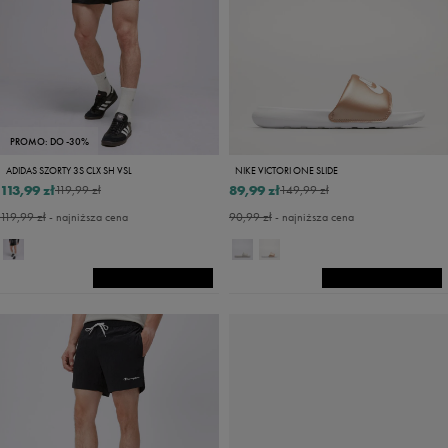
PROMO: DO -30%
ADIDAS SZORTY 3S CLX SH VSL
NIKE VICTORI ONE SLIDE
113,99 zł
89,99 zł
119,99 zł
149,99 zł
119,99 zł
- najniższa cena
90,99 zł
- najniższa cena