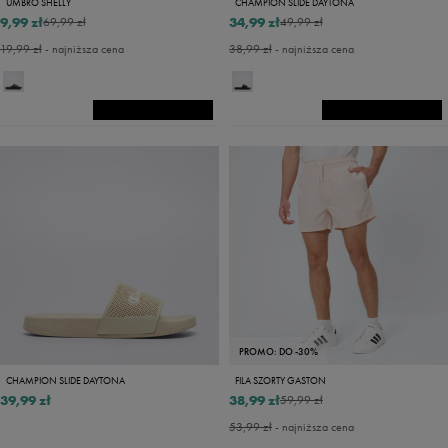
UMBRO SHELLY
CHAMPION SLIDE DAYTONA
9,99 zł
34,99 zł
69,99 zł
49,99 zł
19,99 zł
- najniższa cena
38,99 zł
- najniższa cena
PROMO: DO -30%
CHAMPION SLIDE DAYTONA
FILA SZORTY GASTON
39,99 zł
38,99 zł
59,99 zł
53,99 zł
- najniższa cena