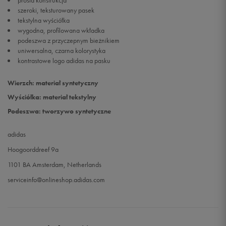
prosta konstrukcja
szeroki, teksturowany pasek
tekstylna wyściółka
wygodna, profilowana wkładka
podeszwa z przyczepnym bieżnikiem
uniwersalna, czarna kolorystyka
kontrastowe logo adidas na pasku
Wierzch: materiał syntetyczny
Wyściółka: materiał tekstylny
Podeszwa: tworzywo syntetyczne
adidas
Hoogoorddreef 9a
1101 BA Amsterdam, Netherlands
serviceinfo@onlineshop.adidas.com