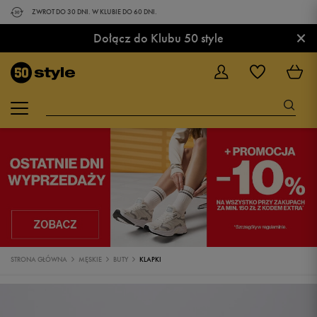
ZWROT DO 30 DNI. W KLUBIE DO 60 DNI.
×
Dołącz do Klubu 50 style
STRONA GŁÓWNA
MĘSKIE
BUTY
KLAPKI