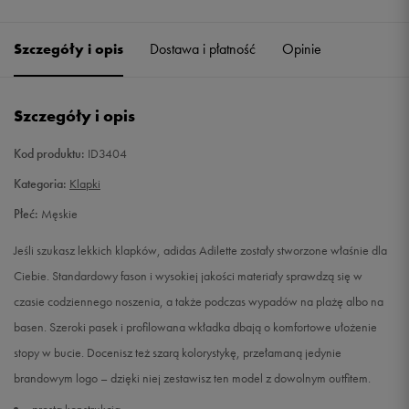
Szczegóły i opis
Dostawa i płatność
Opinie
Szczegóły i opis
Kod produktu:
ID3404
Kategoria:
Klapki
Płeć:
Męskie
Jeśli szukasz lekkich klapków, adidas Adilette zostały stworzone właśnie dla
Ciebie. Standardowy fason i wysokiej jakości materiały sprawdzą się w
czasie codziennego noszenia, a także podczas wypadów na plażę albo na
basen. Szeroki pasek i profilowana wkładka dbają o komfortowe ułożenie
stopy w bucie. Docenisz też szarą kolorystykę, przełamaną jedynie
brandowym logo – dzięki niej zestawisz ten model z dowolnym outfitem.