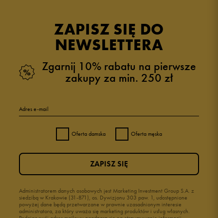
opinii klientów
51
z całego okresu
ZAPISZ SIĘ DO
zebranych i zweryfikowanych przez
NEWSLETTERA
Zgarnij 10% rabatu na pierwsze
zakupy za min. 250 zł
5
82%
Adres e-mail
4
16%
Oferta damska
Oferta męska
3
2%
ZAPISZ SIĘ
2
0%
1
Administratorem danych osobowych jest Marketing Investment Group S.A. z
0%
siedzibą w Krakowie (31-871), os. Dywizjonu 303 paw. 1, udostępnione
powyżej dane będą przetwarzane w prawnie uzasadnionym interesie
administratora, za który uważa się marketing produktów i usług własnych.