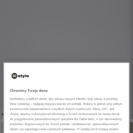
Chronimy Twoje dane
Dokładamy wszelkich starań, aby zakupy naszych Klientów były udane, a produkty,
które wybierają – najlepiej dopasowane do ich potrzeb. Robimy to jednak przy pełnym
poszanowaniu bezpieczeństwa wszystkich danych osobowych. Kliknij „OK”, jeśli
1/5
chcesz, abyśmy wykorzystywali informacje o Twoich zachowaniach na naszej stronie
PROMO: DO -30%
do przygotowania personalizowanych specjalnie dla Ciebie treści, w tym rekomendacji
produktów dopasowanych do Twoich potrzeb i zainteresowań, spersonalizowanych
reklam czy zapamiętywanie wybranych preferencji. W każdej chwili możesz zmienić