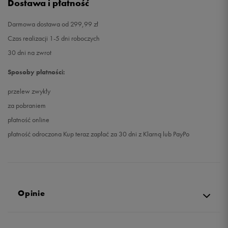
Dostawa i płatność
Darmowa dostawa od 299,99 zł
Czas realizacji 1-5 dni roboczych
30 dni na zwrot
Sposoby płatności:
przelew zwykły
za pobraniem
płatność online
płatność odroczona Kup teraz zapłać za 30 dni z Klarną lub PayPo
Opinie
4.8