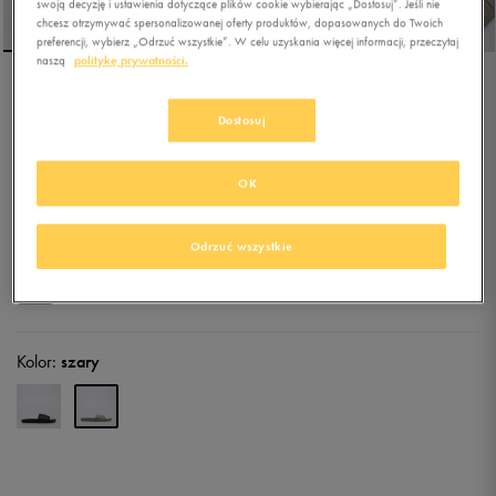
swoją decyzję i ustawienia dotyczące plików cookie wybierając „Dostosuj”. Jeśli nie
chcesz otrzymywać spersonalizowanej oferty produktów, dopasowanych do Twoich
preferencji, wybierz „Odrzuć wszystkie”. W celu uzyskania więcej informacji, przeczytaj
naszą
politykę prywatności.
ADIDAS ADILETTE
Dostosuj
COMFORT
4.8
(
51
)
OK
116,99
zł
z Vat
119,99
zł
-3%
(najniższa cena z 30 dni przed obniżką)
Odrzuć wszystkie
129,99
zł
-10%
(cena bezpośrednio przed promocją)
+ 650 PKT W
KLUBIE 50 STYLE
Kolor:
szary