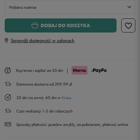
Wybierz rozmiar
Rozmiary EU
Rozmiary US
DODAJ DO KOSZYKA
42
26,5 cm
Powiadom o dostępności
Sprawdź dostępność w salonach
43
27,5 cm
Powiadom o dostępności
44,5
28,5 cm
Kup teraz i zapłać za 30 dni
|
Darmowa dostawa od 299,99 zł
46
29,5 cm
30 dni na zwrot, 60 dni w
Klubie
47
30,5 cm
Czas realizacji 1-5 dni roboczych
Sposoby płatności:
przelew zwykły, za pobraniem, płatność online