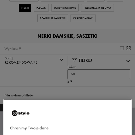
NERKI
PLECAKI
TORBY SPORTOWE
PIELĘGNACJA OBUWIA
SZALIKI I RĘKAWICZKI
CZAPKI ZIMOWE
NERKI DAMSKIE, SASZETKI
Wyników
9
Sortuj:
FILTRUJ
REKOMENDOWANE
Pokaż
60
z 9
Nie wybrano filtrów
NEW
NEW
Chronimy Twoje dane