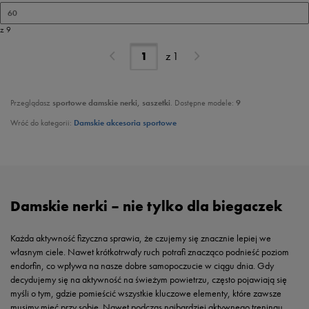
60
z 9
z
1
Przeglądasz
sportowe damskie nerki, saszetki
. Dostępne modele:
9
Wróć do kategorii:
Damskie akcesoria sportowe
Damskie nerki – nie tylko dla biegaczek
Każda aktywność fizyczna sprawia, że czujemy się znacznie lepiej we
własnym ciele. Nawet krótkotrwały ruch potrafi znacząco podnieść poziom
endorfin, co wpływa na nasze dobre samopoczucie w ciągu dnia. Gdy
decydujemy się na aktywność na świeżym powietrzu, często pojawiają się
myśli o tym, gdzie pomieścić wszystkie kluczowe elementy, które zawsze
musimy mieć przy sobie. Nawet podczas najbardziej aktywnego treningu