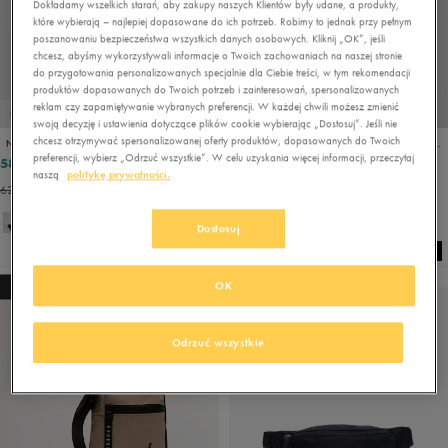
Dokładamy wszelkich starań, aby zakupy naszych Klientów były udane, a produkty,
które wybierają – najlepiej dopasowane do ich potrzeb. Robimy to jednak przy pełnym
poszanowaniu bezpieczeństwa wszystkich danych osobowych. Kliknij „OK”, jeśli
chcesz, abyśmy wykorzystywali informacje o Twoich zachowaniach na naszej stronie
do przygotowania personalizowanych specjalnie dla Ciebie treści, w tym rekomendacji
produktów dopasowanych do Twoich potrzeb i zainteresowań, spersonalizowanych
reklam czy zapamiętywanie wybranych preferencji. W każdej chwili możesz zmienić
PROMO: DO -30%
PROMO: DO -30%
swoją decyzję i ustawienia dotyczące plików cookie wybierając „Dostosuj”. Jeśli nie
chcesz otrzymywać spersonalizowanej oferty produktów, dopasowanych do Twoich
NEW ERA TORBA MLB MINI WAIST BAG NYY BOB NEW YORK YANKEES BL
NEW ERA TOREBKA MLB SIDE BAG NEYYAN BLKBLK NEW YORK YANKEES
preferencji, wybierz „Odrzuć wszystkie”. W celu uzyskania więcej informacji, przeczytaj
58,49 zł
69,99 zł
89,99 zł
99,99 zł
naszą
politykę prywatności.
62,99 zł
- najniższa cena
79,99 zł
- najniższa cena
Dostosuj
OK
NEW
NEW
Odrzuć wszystkie