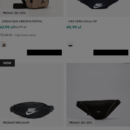
PROMO: DO -30%
JORDAN BAG AIRBORNE FESTIVAL
NIKE NERKA SMALL HIP
67,99 zł
89,99 zł
84,99 zł
72,24 zł
- najniższa cena
NEW
PRODUKT SPECJALNY
PROMO: DO -30%