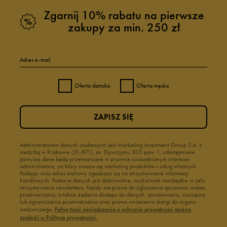
Zgarnij 10% rabatu na pierwsze
zakupy za min. 250 zł
Adres e-mail
Oferta damska
Oferta męska
ZAPISZ SIĘ
Administratorem danych osobowych jest Marketing Investment Group S.A. z
siedzibą w Krakowie (31-871), os. Dywizjonu 303 paw. 1, udostępnione
powyżej dane będą przetwarzane w prawnie uzasadnionym interesie
administratora, za który uważa się marketing produktów i usług własnych.
Podając swój adres mailowy zgadzasz się na otrzymywanie informacji
handlowych. Podanie danych jest dobrowolne, aczkolwiek niezbędne w celu
otrzymywania newslettera. Każdy ma prawo do zgłoszenia sprzeciwu wobec
przetwarzania, a także żądania dostępu do danych, sprostowania, usunięcia
lub ograniczenia przetwarzania oraz prawo wniesienia skargi do organu
nadzorczego.
Pełną treść oświadczenia o ochronie prywatności można
znaleźć w Polityce prywatności.