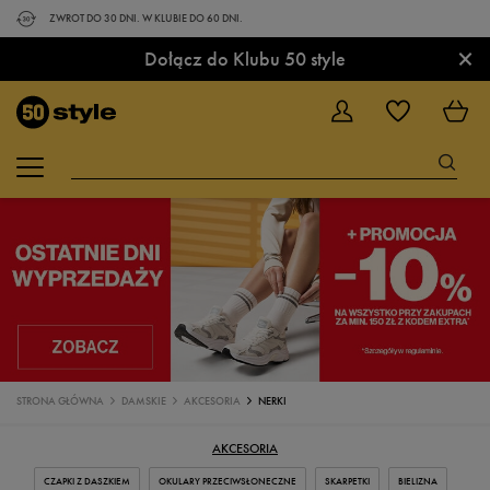
ZWROT DO 30 DNI. W KLUBIE DO 60 DNI.
×
Dołącz do Klubu 50 style
STRONA GŁÓWNA
DAMSKIE
AKCESORIA
NERKI
AKCESORIA
CZAPKI Z DASZKIEM
OKULARY PRZECIWSŁONECZNE
SKARPETKI
BIELIZNA