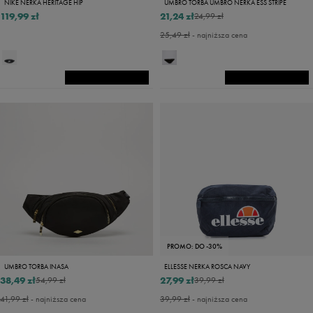
NIKE NERKA HERITAGE HIP
UMBRO TORBA UMBRO NERKA ESS STRIPE
119,99 zł
21,24 zł
24,99 zł
25,49 zł
- najniższa cena
PROMO: DO -30%
UMBRO TORBA INASA
ELLESSE NERKA ROSCA NAVY
38,49 zł
27,99 zł
54,99 zł
39,99 zł
41,99 zł
- najniższa cena
39,99 zł
- najniższa cena