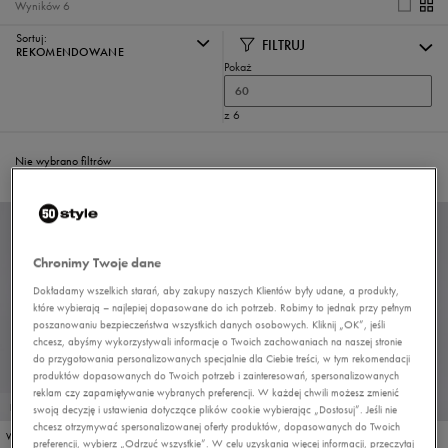
Wyników
6
Sortuj:
FILTRUJ
REKOMENDOWANE
Pokaż
60
z 6
Nie wybrano filtrów
Chronimy Twoje dane
Dokładamy wszelkich starań, aby zakupy naszych Klientów były udane, a produkty,
które wybierają – najlepiej dopasowane do ich potrzeb. Robimy to jednak przy pełnym
poszanowaniu bezpieczeństwa wszystkich danych osobowych. Kliknij „OK”, jeśli
chcesz, abyśmy wykorzystywali informacje o Twoich zachowaniach na naszej stronie
do przygotowania personalizowanych specjalnie dla Ciebie treści, w tym rekomendacji
produktów dopasowanych do Twoich potrzeb i zainteresowań, spersonalizowanych
reklam czy zapamiętywanie wybranych preferencji. W każdej chwili możesz zmienić
PROMO: DO -30%
PROMO: DO -30%
swoją decyzję i ustawienia dotyczące plików cookie wybierając „Dostosuj”. Jeśli nie
chcesz otrzymywać spersonalizowanej oferty produktów, dopasowanych do Twoich
VANS BROOKLYN LS
VANS BROOKLYN LS
preferencji, wybierz „Odrzuć wszystkie”. W celu uzyskania więcej informacji, przeczytaj