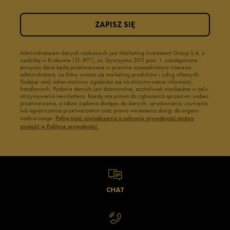
ZAPISZ SIĘ
Administratorem danych osobowych jest Marketing Investment Group S.A. z
siedzibą w Krakowie (31-871), os. Dywizjonu 303 paw. 1, udostępnione
powyżej dane będą przetwarzane w prawnie uzasadnionym interesie
administratora, za który uważa się marketing produktów i usług własnych.
Podając swój adres mailowy zgadzasz się na otrzymywanie informacji
handlowych. Podanie danych jest dobrowolne, aczkolwiek niezbędne w celu
otrzymywania newslettera. Każdy ma prawo do zgłoszenia sprzeciwu wobec
przetwarzania, a także żądania dostępu do danych, sprostowania, usunięcia
lub ograniczenia przetwarzania oraz prawo wniesienia skargi do organu
nadzorczego.
Pełną treść oświadczenia o ochronie prywatności można
znaleźć w Polityce prywatności.
CHAT