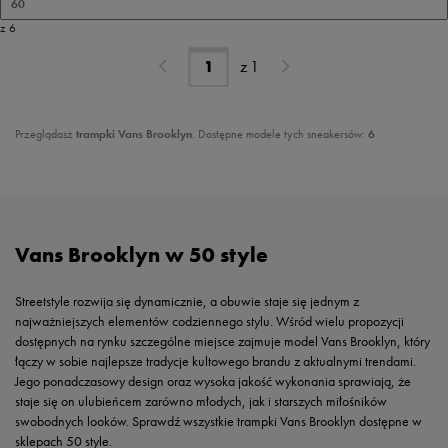
60
z 6
z
1
Przeglądasz
trampki Vans Brooklyn
. Dostępne modele tych sneakersów:
6
Vans Brooklyn w 50 style
Streetstyle rozwija się dynamicznie, a obuwie staje się jednym z
najważniejszych elementów codziennego stylu. Wśród wielu propozycji
dostępnych na rynku szczególne miejsce zajmuje model Vans Brooklyn, który
łączy w sobie najlepsze tradycje kultowego brandu z aktualnymi trendami.
Jego ponadczasowy design oraz wysoka jakość wykonania sprawiają, że
staje się on ulubieńcem zarówno młodych, jak i starszych miłośników
swobodnych looków. Sprawdź wszystkie trampki Vans Brooklyn dostępne w
sklepach 50 style.