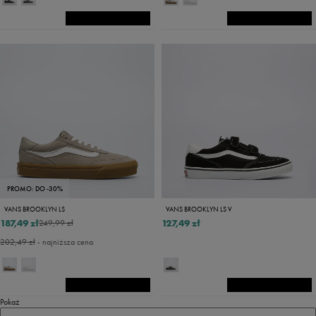
PROMO: DO -30%
VANS BROOKLYN LS
VANS BROOKLYN LS V
187,49 zł
127,49 zł
249,99 zł
202,49 zł
- najniższa cena
Pokaż