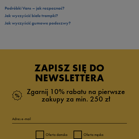
już chyba wątpliwości, że trampki Vans Brooklyn to propozycja, która bez
trudu odnajdzie się w każdej garderobie. Nie masz jeszcze swojej pary? W
Podróbki Vans – jak rozpoznać?
takim razie jak najszybciej wpadaj do 50 style po model w kolorze, który
Jak wyczyścić białe trampki?
najlepiej do Ciebie pasuje. Sprawdź ofertę dostępną online lub w salonach
Jak wyczyścić gumowe podeszwy?
stacjonarnych.
ZAPISZ SIĘ DO
NEWSLETTERA
Zgarnij 10% rabatu na pierwsze
zakupy za min. 250 zł
Adres e-mail
Oferta damska
Oferta męska