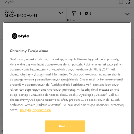
Wynik
1
Sortuj:
FILTRUJ
REKOMENDOWANE
Pokaż
60
z 1
Nie wybrano filtrów
Chronimy Twoje dane
Dokładamy wszelkich starań, aby zakupy naszych Klientów były udane, a produkty,
które wybierają – najlepiej dopasowane do ich potrzeb. Robimy to jednak przy pełnym
poszanowaniu bezpieczeństwa wszystkich danych osobowych. Kliknij „OK”, jeśli
chcesz, abyśmy wykorzystywali informacje o Twoich zachowaniach na naszej stronie
do przygotowania personalizowanych specjalnie dla Ciebie treści, w tym rekomendacji
produktów dopasowanych do Twoich potrzeb i zainteresowań, spersonalizowanych
reklam czy zapamiętywanie wybranych preferencji. W każdej chwili możesz zmienić
swoją decyzję i ustawienia dotyczące plików cookie wybierając „Dostosuj”. Jeśli nie
chcesz otrzymywać spersonalizowanej oferty produktów, dopasowanych do Twoich
preferencji, wybierz „Odrzuć wszystkie”. W celu uzyskania więcej informacji, przeczytaj
naszą
politykę prywatności.
PROMO: DO -30%
Dostosuj
VANS YT ATWOOD