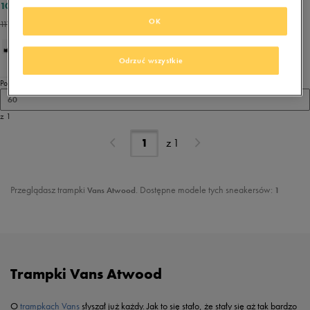
103,99 zł
129,99 zł
OK
111,99 zł
- najniższa cena
Odrzuć wszystkie
Pokaż
60
z 1
z
1
Przeglądasz trampki
. Dostępne modele tych sneakersów:
Vans Atwood
1
Trampki Vans Atwood
O
trampkach Vans
słyszał już każdy. Jak to się stało, że stały się aż tak bardzo