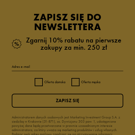
ZAPISZ SIĘ DO
NEWSLETTERA
Zgarnij 10% rabatu na pierwsze
zakupy za min. 250 zł
Adres e-mail
Oferta damska
Oferta męska
ZAPISZ SIĘ
Administratorem danych osobowych jest Marketing Investment Group S.A. z
siedzibą w Krakowie (31-871), os. Dywizjonu 303 paw. 1, udostępnione
powyżej dane będą przetwarzane w prawnie uzasadnionym interesie
administratora, za który uważa się marketing produktów i usług własnych.
Podając swój adres mailowy zgadzasz się na otrzymywanie informacji