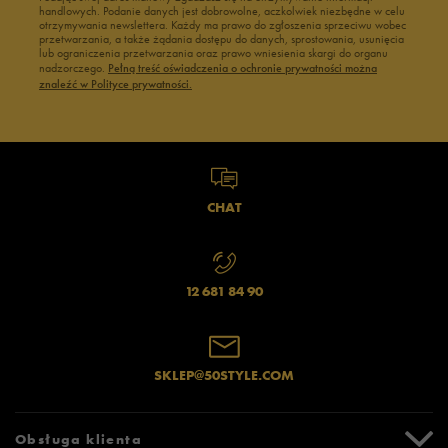
handlowych. Podanie danych jest dobrowolne, aczkolwiek niezbędne w celu
otrzymywania newslettera. Każdy ma prawo do zgłoszenia sprzeciwu wobec
przetwarzania, a także żądania dostępu do danych, sprostowania, usunięcia
lub ograniczenia przetwarzania oraz prawo wniesienia skargi do organu
nadzorczego.
Pełną treść oświadczenia o ochronie prywatności można
znaleźć w Polityce prywatności.
CHAT
12 681 84 90
SKLEP@50STYLE.COM
Obsługa klienta