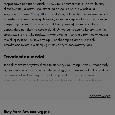
rozpoznawalne? Już w latach 70 XX wieku nastąpił wielki rozkwit kultury
skate’owskiej, a każdy, kto jeździł na desce lub BMXie wiedział jak
wyglądają kultowe
Vansy
. Dlaczego stały się tak bardzo rozpoznawalne? To
wszystko za sprawą niskiej cholewki, która nie krępowała ruchów, a także
mega przyczepnej i nadzwyczaj solidnej gumowej podeszwy, która
zapewniała perfekcyjne czucie deski. Uniwersalne czarne kolory świetnie
sprawdzą się nie tylko podczas wykonywania trików, ale również w każdej
miejskiej stylizacji. Kultowe trampki, pochodzące z amerykańskich
przedmieść świetnie wpiszą się w dzisiejszy streetweatowy look.
Trwałość na medal
Jednak charakterystyczny dizajn to nie wszystko. Trampki Vans Atwood stały
się miejskim must have’em nie tylko ze względu na uniwersalną konstrukcję,
ale również trwałość, najlepszą jakość produktów oraz staranność
wykonania
kicksów
. Lekka materiałowa cholewka zadba o wentylację i
zapewni odpowiednie środowisko wewnątrz buta. Jednocześnie
Uniwersalny charakterer
wykorzystanie trwałego canvasowego materiału da gwarancję trwałości na
Marka Vans wychodzi z propozycją trampek przeznaczonych dla wszystkich
wiele sezonów intensywnego użytkowania. Miękka, tekstylna wyściółka
fanów miejskiego looku. Niezobowiązujący styl zachwyci każdą
Zobacz więcej
kobietę
, z
oferuje wygodę na najwyższym poziomie. Solidne sznurowania zapewnią
łatwością wpisze się w niewyszukane
męskie
stylizacje, jak i uzupełni każdy
perfekcyjne dopasowanie. Dodatkowo, zastosowanie solidnej, odpornej na
dziecięcy
zestaw. Co wybierzesz, niską podeszwa na co dzień czy delikatną
ścieranie i niezwykle przyczepnej podeszwy z wyraziście żłobionym
platformaę która pomoże Ci wyrazić swój charakter? Ponadczasowe niskie
Buty Vans Atwood wg płci: