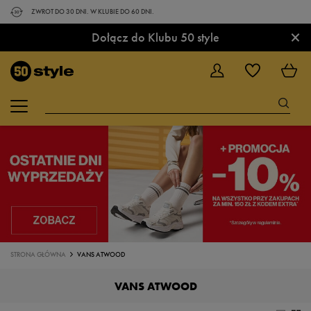
ZWROT DO 30 DNI. W KLUBIE DO 60 DNI.
×
Dołącz do Klubu 50 style
STRONA GŁÓWNA
VANS ATWOOD
VANS ATWOOD