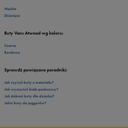
bieżnikiem pozwoli Ci cieszyć się komfortem nawet na śliskich i najbardziej
trampki Vans Atwood założysz do wszystkiego – począwszy od klasycznych
zróżnicowanych nawierzchniach.
dżinsów, przez
szorty
i letnie
sukienki
, po eleganckie spodnie. Przełam dress
Męskie
code i wyraź siebie!
Dziecięce
Buty Vans Atwood wg koloru:
Czarne
Bordowe
Sprawdź powiązane poradniki:
Jak czyścić buty z materiału?
Jak wyczyścić białe podeszwy?
Jak dobrać buty dla dziecka?
Jakie buty do joggerów?