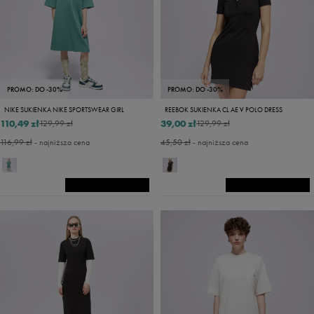
PROMO: DO -30%
PROMO: DO -30%
NIKE SUKIENKA NIKE SPORTSWEAR GIRL
REEBOK SUKIENKA CL AE V POLO DRESS
110,49 zł
39,00 zł
129,99 zł
129,99 zł
116,99 zł
- najniższa cena
45,50 zł
- najniższa cena