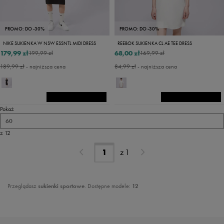
PROMO: DO -30%
PROMO: DO -30%
NIKE SUKIENKA W NSW ESSNTL MIDI DRESS
REEBOK SUKIENKA CL AE TEE DRESS
179,99 zł
68,00 zł
199,99 zł
169,99 zł
189,99 zł
- najniższa cena
84,99 zł
- najniższa cena
Pokaż
60
z 12
z
1
Przeglądasz
sukienki sportowe
. Dostępne modele:
12