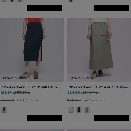
PROMO: DO -30%
PROMO: DO -30%
NIKE SPÓDNICZKA W NSW NK CHLL KNT RIB MD SKIRT
NIKE SPÓDNICZKA W NSW ESSTL WVN MR CGO MDI SKT
161,99 zł
224,99 zł
179,99 zł
249,99 zł
179,99 zł
- najniższa cena
249,99 zł
- najniższa cena