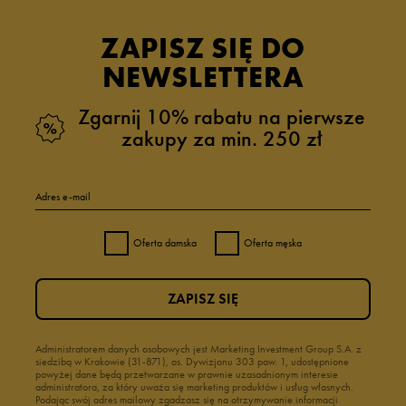
ZAPISZ SIĘ DO
NEWSLETTERA
Zgarnij 10% rabatu na pierwsze
zakupy za min. 250 zł
Adres e-mail
Oferta damska
Oferta męska
ZAPISZ SIĘ
Administratorem danych osobowych jest Marketing Investment Group S.A. z
siedzibą w Krakowie (31-871), os. Dywizjonu 303 paw. 1, udostępnione
powyżej dane będą przetwarzane w prawnie uzasadnionym interesie
administratora, za który uważa się marketing produktów i usług własnych.
Podając swój adres mailowy zgadzasz się na otrzymywanie informacji