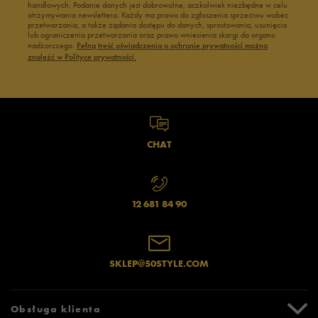
handlowych. Podanie danych jest dobrowolne, aczkolwiek niezbędne w celu
otrzymywania newslettera. Każdy ma prawo do zgłoszenia sprzeciwu wobec
przetwarzania, a także żądania dostępu do danych, sprostowania, usunięcia
lub ograniczenia przetwarzania oraz prawo wniesienia skargi do organu
nadzorczego.
Pełną treść oświadczenia o ochronie prywatności można
znaleźć w Polityce prywatności.
CHAT
12 681 84 90
SKLEP@50STYLE.COM
Obsługa klienta