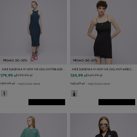
PROMO: DO -30%
PROMO: DO -30%
NIKE SUKIENKA W NSW NK CHLL KNT RIB MIDI DRS
NIKE SUKIENKA W NSW NK CHLL KNT MRIB CMI DRS
179,99 zł
134,99 zł
199,99 zł
149,99 zł
189,99 zł
- najniższa cena
142,49 zł
- najniższa cena