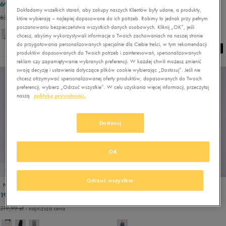
69,99 zł
202,49 zł
139,99 zł
269,99 zł
Dokładamy wszelkich starań, aby zakupy naszych Klientów były udane, a produkty,
83,99 zł
- najniższa cena
269,99 zł
- najniższa cena
które wybierają – najlepiej dopasowane do ich potrzeb. Robimy to jednak przy pełnym
poszanowaniu bezpieczeństwa wszystkich danych osobowych. Kliknij „OK”, jeśli
chcesz, abyśmy wykorzystywali informacje o Twoich zachowaniach na naszej stronie
do przygotowania personalizowanych specjalnie dla Ciebie treści, w tym rekomendacji
produktów dopasowanych do Twoich potrzeb i zainteresowań, spersonalizowanych
reklam czy zapamiętywanie wybranych preferencji. W każdej chwili możesz zmienić
swoją decyzję i ustawienia dotyczące plików cookie wybierając „Dostosuj”. Jeśli nie
chcesz otrzymywać spersonalizowanej oferty produktów, dopasowanych do Twoich
preferencji, wybierz „Odrzuć wszystkie”. W celu uzyskania więcej informacji, przeczytaj
naszą
politykę prywatności.
Dostosuj
OK
PROMO: DO -30%
Odrzuć wszystkie
NIKE SPÓDNICZKA W NSW ESSTL WVN MR CGO MDI SKT
ELLESSE SUKIENKA AVORIAZ DRESS MLT
197,99 zł
125,99 zł
219,99 zł
219,99 zł
- najniższa cena