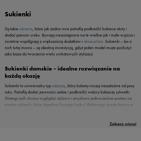
Sukienki
Są takie
ubrania
, które jak żadne inne potrafią podkreślić kobiece atuty i
dodać paniom uroku. Bywają niezastąpione na te wielkie jak i małe wyjścia i
świetnie współgrają z większością dodatków i
akcesoriów
. Sukienki – bo o
nich tutaj mowa – są idealną inwestycją, gdyż jeden model może posłużyć
jako baza do tworzenia wielu unikatowych stylizacji.
Sukienki damskie – idealne rozwiązanie na
każdą okazję
Sukienki to uniwersalny typ
odzieży
, który kobiety noszą niezależnie od pory
roku. Potrafią dodać pewności siebie i podkreślić walory kobiecej sylwetki.
Dlatego jeśli chcesz wyglądać stylowo i zmysłowo jednocześnie postaw na
modne sukienki, które dopełnią Twojego looku! Wybierając proste fasony w
stonowanych barwach możesz być pewna, że zagoszczą w Twojej szafie na
dłużej i będą Ci towarzyszyć podczas wielu wyjść. Bo co innego jak nie mała
Sukienki do zadań specjalnychW każdym mieście znajdziesz bez problemu
Znajdź swój model w sklepie onlineSukienki midi, sukienki letnie czy
Nie wahaj się skorzystać z okazjiZ okresem wakacyjnym wiąże się nie tylko
czarna sprawdzi się zarówno podczas randki, spotkania z szefem w pracy,
sklep z sukienkami, gdzie z pewnością wybierzesz idealną wersję dla
czerwone sukienki – te i inne modele w różnych wariantach kolorystycznych
beztroskie plażowanie nad brzegiem morza i zażywanie kąpieli słonecznych,
Zobacz więcej
czy wypadu ze znajomymi na miasto? Wystarczy pomyśleć nad doborem
Ciebie, odpowiadającą Twoim indywidualnym preferencjom. Niezależnie od
i najrozmaitszych fasonach możesz spotkać nie tylko w sklepach
ale również zakupowe szaleństwo ogarniające nie tylko centra handlowe w
ciekawych dodatków i niepowtarzalny outfit gotowy. Załóż do niej klasyczne
tego czy lubisz luźne, nieograniczające swobody ruchów modele lub
stacjonarnych. W bogatej ofercie sklepów internetowych możesz godzinami
większych miastach. Dlatego nie bądź obojętna na widoczne w sklepowych