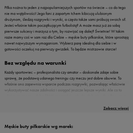
Piłka nożna to jeden z najpopularniejszych sportów na świecie – co do tego
nie ma wątpliwości! Jego fani z zapartym tchem kibicują ulubionym
drużynom, śledzą rozgrywki i wyniki, a często także sami próbują swoich sił.
Jesteś właśnie takim początkującym futbolistą? A może masz już za sobą
pierwsze sukcesy i marzysz o tym, by rozwijać się dalej? Świetnie! W takim
razie mamy coś w sam raz dla Ciebie – męskie buty piłkarskie, które sprostają
nawet najwyższym wymaganiom. Wybierz parę idealną dla siebie i w
gotowości oczekuj na pierwszy gwizdek. To będzie mistrzowie starcie!
Bez względu na warunki
Każdy sportowiec – profesjonalista czy amator – doskonale zdaje sobie
sprawę, że podstawą udanego treningu czy meczu jest dobre obuwie. To
właśnie ono zapewnia wsparcie podczas rozgrywki, pozwalając właściwie
wykorzystywać nasze zdolności i osiągać jeszcze lepsze wyniki. Ale co to
właściwie znaczy „dobre”? Wyznaczników idealnych butów do piłki nożnej
Komfort w Twoim stylu
jest wiele. Przede wszystkim jednak muszą być dostosowane do nawierzchni,
Co jeszcze należy wziąć pod uwagę poza konstrukcją podeszwy? Jak w
na jakiej mamy zamiar grać. To absolutna podstawa! Myślisz, że wystarczą
każdych butach do aktywności fizycznej, bardzo ważna jest trwałość. Model,
Zobacz więcej
charakterystyczne kolce na podeszwie, by wszystko było w porządku?
który wybierzesz, nie może zawodzić!
Obuwie
powinno też gwarantować
Okazuje się, że sprawa jest nieco bardziej skomplikowana. Choć przyjęło się
komfort noszenia – nie uciskać i nie podrażniać skóry nawet podczas
myśleć, że do piłki nożnej służą tylko słynne
korki
, nie jest to do końca
intensywnego ruchu, a do tego wspierać stopę, w szczególności mięśnie i
Męskie buty piłkarskie wg marek:
prawda. W rzeczywistości rodzajów obuwia piłkarskiego jest o wiele więcej i
stawy. A look? Choć wydaje się, że jest to mało istotna kwestia, tak naprawdę