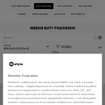
BUTY TRENINGOWE
BUTY PIŁKARSKIE
BUTY OUTDOOR
BUTY ZIMOWE
TRAPERY
DUŻE ROZMIARY
MUST HAVE
BUTY LIFESTYLE
MĘSKIE BUTY PIŁKARSKIE
Wyniki
2
Sortuj:
FILTRUJ
REKOMENDOWANE
Pokaż
60
z 2
Nie wybrano filtrów
Chronimy Twoje dane
Dokładamy wszelkich starań, aby zakupy naszych Klientów były udane, a produkty,
które wybierają – najlepiej dopasowane do ich potrzeb. Robimy to jednak przy pełnym
poszanowaniu bezpieczeństwa wszystkich danych osobowych. Kliknij „OK”, jeśli
chcesz, abyśmy wykorzystywali informacje o Twoich zachowaniach na naszej stronie
do przygotowania personalizowanych specjalnie dla Ciebie treści, w tym rekomendacji
produktów dopasowanych do Twoich potrzeb i zainteresowań, spersonalizowanych