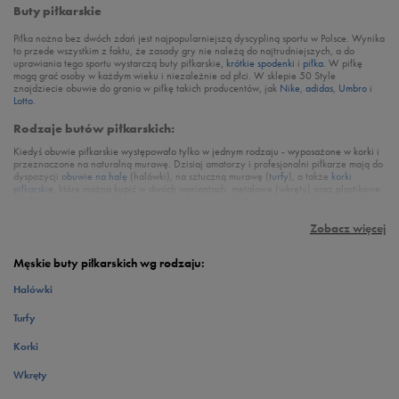
Buty piłkarskie
Piłka nożna bez dwóch zdań jest najpopularniejszą dyscypliną sportu w Polsce. Wynika
to przede wszystkim z faktu, że zasady gry nie należą do najtrudniejszych, a do
uprawiania tego sportu wystarczą buty piłkarskie,
krótkie spodenki
i
piłka
. W piłkę
mogą grać osoby w każdym wieku i niezależnie od płci. W sklepie 50 Style
znajdziecie obuwie do grania w piłkę takich producentów, jak
Nike
,
adidas
,
Umbro
i
Lotto
.
Rodzaje butów piłkarskich:
Kiedyś obuwie piłkarskie występowało tylko w jednym rodzaju - wyposażone w korki i
przeznaczone na naturalną murawę. Dzisiaj amatorzy i profesjonalni piłkarze mają do
dyspozycji
obuwie na halę
(halówki), na sztuczną murawę (
turfy
), a także
korki
piłkarskie
, które można kupić w dwóch wariantach: metalowe (wkręty) oraz plastikowe
(lanki). Buty do gry w piłkę mogą być wykonane ze skóry naturalnej albo z materiałów
syntetycznych. Każdy z tych materiałów ma swoich zwolenników i przeciwników,
dlatego wybór materiału, z którego została wykonana cholewka buta jest kwestią
Zobacz więcej
Odpowiednie obuwie piłkarskie powinno cechować się lekkością i być wykonane z
W zależności od tego, czy grasz na orlikach, czy też na pełnowymiarowych boiskach z
Jakie obuwie piłkarskie wybrać?
indywidualną.
wysokiej jakości materiałów, dzięki czemu but idealnie przylega do stopy i dobrze ją
naturalną murawą albo grasz w futsal na hali - powinieneś wybrać obuwie
osłania. Aby mieć pewność, że buty będą spełniać te wymagania, warto wybrać
dostosowane do nawierzchni, na której będziesz najczęściej rozgrywał swoje mecze.
Męskie buty piłkarskich wg rodzaju:
sprawdzone marki takie, jak adidas, Nike, Umbro czy Lotto, które możecie znaleźć w
Niezależnie od swoich preferencji - w sklepie 50 Style znajdziesz buty piłkarskie
naszym sklepie. Kupując takie buty masz pewność, że nie rozlecą się po kilku
każdego rodzaju. Sprawdź naszą ofertę.
Halówki
treningach albo nawet meczach.
Turfy
Korki
Wkręty