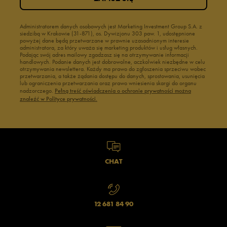
Administratorem danych osobowych jest Marketing Investment Group S.A. z
siedzibą w Krakowie (31-871), os. Dywizjonu 303 paw. 1, udostępnione
powyżej dane będą przetwarzane w prawnie uzasadnionym interesie
administratora, za który uważa się marketing produktów i usług własnych.
Podając swój adres mailowy zgadzasz się na otrzymywanie informacji
handlowych. Podanie danych jest dobrowolne, aczkolwiek niezbędne w celu
otrzymywania newslettera. Każdy ma prawo do zgłoszenia sprzeciwu wobec
przetwarzania, a także żądania dostępu do danych, sprostowania, usunięcia
lub ograniczenia przetwarzania oraz prawo wniesienia skargi do organu
nadzorczego.
Pełną treść oświadczenia o ochronie prywatności można
znaleźć w Polityce prywatności.
CHAT
12 681 84 90