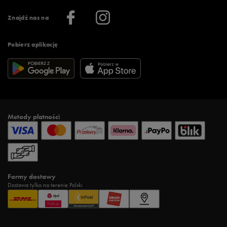
Informacje o firmie
Więcej regulaminów >
Znajdź nas na
Pobierz aplikację
Metody płatności
Formy dostawy
Dostawa tylko na terenie Polski