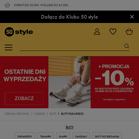
ZWROT DO 30 DNI. W KLUBIE DO 60 DNI.
×
Dołącz do Klubu 50 style
STRONA GŁÓWNA
MĘSKIE
BUTY
BUTY PIŁKARSKIE
BUTY
SNEAKERSY
TRAMPKI
KLAPKI
SANDAŁY
BUTY DO BIEGANIA