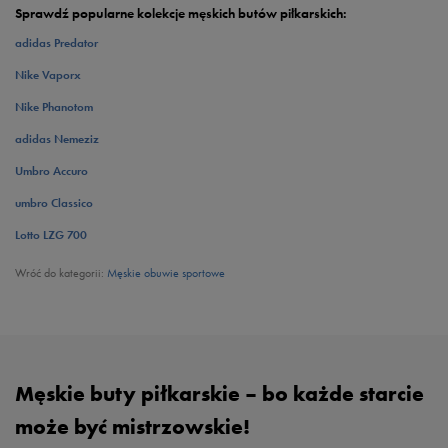
Sprawdź popularne kolekcje męskich butów piłkarskich:
adidas Predator
Nike Vaporx
Nike Phanotom
adidas Nemeziz
Umbro Accuro
umbro Classico
Lotto LZG 700
Wróć do kategorii:
Męskie obuwie sportowe
Męskie buty piłkarskie – bo każde starcie
może być mistrzowskie!