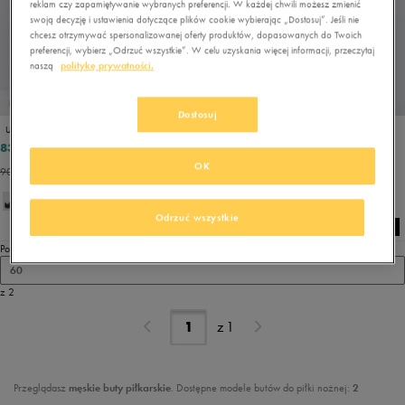
reklam czy zapamiętywanie wybranych preferencji. W każdej chwili możesz zmienić
swoją decyzję i ustawienia dotyczące plików cookie wybierając „Dostosuj”. Jeśli nie
chcesz otrzymywać spersonalizowanej oferty produktów, dopasowanych do Twoich
preferencji, wybierz „Odrzuć wszystkie”. W celu uzyskania więcej informacji, przeczytaj
naszą
politykę prywatności.
PROMO: DO -30%
PROMO: DO -30%
Dostosuj
UMBRO VELOCITA MATRIX LEAGUE AG
UMBRO TOCCO V LEAGUE TF
83,99 zł
95,99 zł
119,99 zł
119,99 zł
OK
90,99 zł
- najniższa cena
101,99 zł
- najniższa cena
Odrzuć wszystkie
Pokaż
60
z 2
z
1
Przeglądasz
męskie buty piłkarskie
. Dostępne modele butów do piłki nożnej:
2