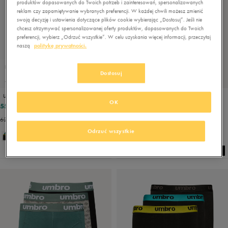
produktów dopasowanych do Twoich potrzeb i zainteresowań, spersonalizowanych
reklam czy zapamiętywanie wybranych preferencji. W każdej chwili możesz zmienić
swoją decyzję i ustawienia dotyczące plików cookie wybierając „Dostosuj”. Jeśli nie
chcesz otrzymywać spersonalizowanej oferty produktów, dopasowanych do Twoich
preferencji, wybierz „Odrzuć wszystkie”. W celu uzyskania więcej informacji, przeczytaj
naszą
politykę prywatności.
PROMO: DO -30%
PROMO: DO -30%
Dostosuj
-25% PRZY ZAKUPIE 2 SZTUK
-25% PRZY ZAKUPIE 2 SZTUK
UMBRO BOKSERKI BLACKFORD
UMBRO BOKSERKI BOKSERKI LUKSA
OK
55,99 zł
63,99 zł
69,99 zł
79,99 zł
62,99 zł
- najniższa cena
66,39 zł
- najniższa cena
Odrzuć wszystkie