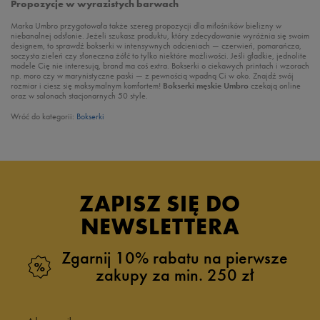
Propozycje w wyrazistych barwach
Marka Umbro przygotowała także szereg propozycji dla miłośników bielizny w
niebanalnej odsłonie. Jeżeli szukasz produktu, który zdecydowanie wyróżnia się swoim
designem, to sprawdź bokserki w intensywnych odcieniach — czerwień, pomarańcza,
soczysta zieleń czy słoneczna żółć to tylko niektóre możliwości. Jeśli gładkie, jednolite
modele Cię nie interesują, brand ma coś extra. Bokserki o ciekawych printach i wzorach
np. moro czy w marynistyczne paski — z pewnością wpadną Ci w oko. Znajdź swój
rozmiar i ciesz się maksymalnym komfortem!
Bokserki męskie Umbro
czekają online
oraz w salonach stacjonarnych 50 style.
Wróć do kategorii:
Bokserki
ZAPISZ SIĘ DO
NEWSLETTERA
Zgarnij 10% rabatu na pierwsze
zakupy za min. 250 zł