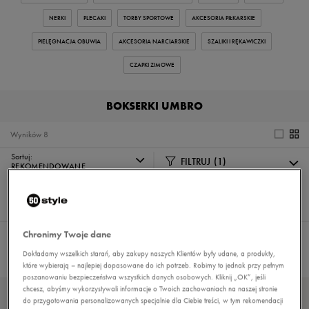
NERKI
PLECAKI
TORBY SPORTOWE
AKCESORIA PIŁKARSKIE
PIELĘGNACJA OBUWIA
AKCESORIA NARCIARSKIE
SZALIKI I RĘKAWICZKI
CZAPKI ZIMOWE
BOKSERKI UMBRO
Wyników
8
Sortuj:
FILTRUJ
(1)
REKOMENDOWANE
Pokaż
60
z 8
Chronimy Twoje dane
Wybrane filtry:
UMBRO
Wyczyść filtry
Dokładamy wszelkich starań, aby zakupy naszych Klientów były udane, a produkty,
które wybierają – najlepiej dopasowane do ich potrzeb. Robimy to jednak przy pełnym
poszanowaniu bezpieczeństwa wszystkich danych osobowych. Kliknij „OK”, jeśli
chcesz, abyśmy wykorzystywali informacje o Twoich zachowaniach na naszej stronie
do przygotowania personalizowanych specjalnie dla Ciebie treści, w tym rekomendacji