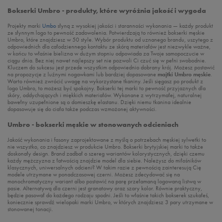
Bokserki Umbro - produkty, które wyróżnia jakość i wygoda
Projekty marki
Umbo
słyną z wysokiej jakości i staranności wykonania — każdy produkt
ze słynnym logo to pewność zadowolenia. Potwierdzają to również bokserki męskie
Umbro, które znajdziesz w 50 style. Wybór produktu od uznanego brandu, uszytego z
odpowiednich dla całodziennego kontaktu ze skórą materiałów jest niezwykle ważne,
w końcu to właśnie bielizna w dużym stopniu odpowiada za Twoje samopoczucie w
ciągu dnia. Bez niej nawet najlepszy set nie pozwoli Ci czuć się w pełni swobodnie.
Kluczem do sukcesu jest przede wszystkim odpowiednio dobrany krój. Możesz postawić
na propozycje z luźnymi nogawkami lub bardziej dopasowane
majtki Umbro męskie
.
Warto również zwrócić uwagę na wykorzystane tkaniny. Jeśli sięgasz po produkt z
logo Umbro, to możesz być spokojny. Bokserki tej marki to pewność przyjaznych dla
skóry, oddychających i miękkich materiałów. Wykonane z wytrzymałej, naturalnej
bawełny uzupełnione są o domieszkę elastanu. Dzięki niemu tkanina idealnie
dopasowuje się do ciała także podczas wzmożonej aktywności.
Umbro - bokserki męskie w stonowanych odcieniach
Jakość wykonania i fasony zaprojektowane z myślą o potrzebach męskiej sylwetki to
nie wszystko, co znajdziesz w produkcie Umbro. Bokserki brytyjskiej marki to także
doskonały design. Brand zadbał o szereg wariantów kolorystycznych, dzięki czemu
każdy mężczyzna z łatwością znajdzie model dla siebie. Należysz do miłośników
klasycznych, uniwersalnych odcieni? W takim razie z pewnością zainteresują Cię
modele utrzymane w ponadczasowej czerni. Możesz zdecydować się na
monochromatyczny wariant albo postawić na parę przełamaną logowaną listwą w
pasie. Alternatywą dla czerni jest granatowy oraz szary kolor. Równie praktyczny,
będzie pasował do każdego rodzaju spodni. Jeśli to właśnie takich bokserek szukałeś,
koniecznie sprawdź wielopaki marki Umbro, w których znajdziesz 3 pary utrzymane w
stonowanej tonacji.