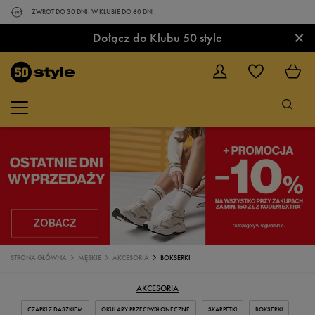
ZWROT DO 30 DNI. W KLUBIE DO 60 DNI.
×
Dołącz do Klubu 50 style
STRONA GŁÓWNA
MĘSKIE
AKCESORIA
BOKSERKI
AKCESORIA
CZAPKI Z DASZKIEM
OKULARY PRZECIWSŁONECZNE
SKARPETKI
BOKSERKI