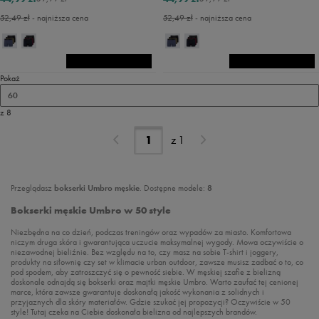
52,49 zł
- najniższa cena
52,49 zł
- najniższa cena
Pokaż
60
z 8
z
1
Przeglądasz
bokserki Umbro męskie
. Dostępne modele:
8
Bokserki męskie Umbro w 50 style
Niezbędna na co dzień, podczas treningów oraz wypadów za miasto. Komfortowa
niczym druga skóra i gwarantująca uczucie maksymalnej wygody. Mowa oczywiście o
niezawodnej bieliźnie. Bez względu na to, czy masz na sobie T-shirt i joggery,
produkty na siłownię czy set w klimacie urban outdoor, zawsze musisz zadbać o to, co
pod spodem, aby zatroszczyć się o pewność siebie. W męskiej szafie z bielizną
doskonale odnajdą się bokserki oraz majtki męskie Umbro. Warto zaufać tej cenionej
marce, która zawsze gwarantuje doskonałą jakość wykonania z solidnych i
przyjaznych dla skóry materiałów. Gdzie szukać jej propozycji? Oczywiście w 50
style! Tutaj czeka na Ciebie doskonała bielizna od najlepszych brandów.