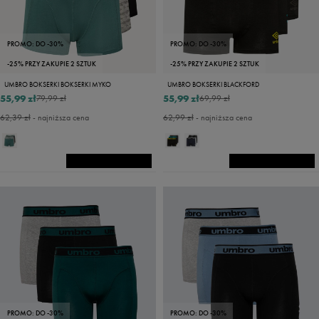
PROMO: DO -30%
PROMO: DO -30%
-25% PRZY ZAKUPIE 2 SZTUK
-25% PRZY ZAKUPIE 2 SZTUK
UMBRO BOKSERKI BOKSERKI MYKO
UMBRO BOKSERKI BLACKFORD
55,99 zł
55,99 zł
79,99 zł
69,99 zł
62,39 zł
- najniższa cena
62,99 zł
- najniższa cena
PROMO: DO -30%
PROMO: DO -30%