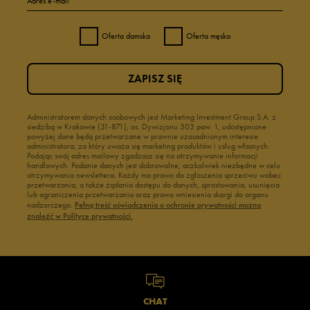
Adres e-mail
Oferta damska
Oferta męska
ZAPISZ SIĘ
Administratorem danych osobowych jest Marketing Investment Group S.A. z
siedzibą w Krakowie (31-871), os. Dywizjonu 303 paw. 1, udostępnione
powyżej dane będą przetwarzane w prawnie uzasadnionym interesie
administratora, za który uważa się marketing produktów i usług własnych.
Podając swój adres mailowy zgadzasz się na otrzymywanie informacji
handlowych. Podanie danych jest dobrowolne, aczkolwiek niezbędne w celu
otrzymywania newslettera. Każdy ma prawo do zgłoszenia sprzeciwu wobec
przetwarzania, a także żądania dostępu do danych, sprostowania, usunięcia
lub ograniczenia przetwarzania oraz prawo wniesienia skargi do organu
nadzorczego.
Pełną treść oświadczenia o ochronie prywatności można
znaleźć w Polityce prywatności.
CHAT