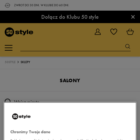
ZWROT DO 30 DNI. W KLUBIE DO 60 DNI.
×
Dołącz do Klubu 50 style
50STYLE
SKLEPY
SALONY
Użyj mojej lokalizacji
Chronimy Twoje dane