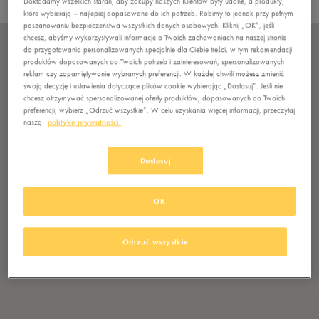
Lista salonów
Dokładamy wszelkich starań, aby zakupy naszych Klientów były udane, a produkty,
które wybierają – najlepiej dopasowane do ich potrzeb. Robimy to jednak przy pełnym
poszanowaniu bezpieczeństwa wszystkich danych osobowych. Kliknij „OK”, jeśli
chcesz, abyśmy wykorzystywali informacje o Twoich zachowaniach na naszej stronie
ANDRYCHÓW G. ANDRYCHÓW 50STYLE
do przygotowania personalizowanych specjalnie dla Ciebie treści, w tym rekomendacji
Ul. Krakowska 146
34-120 Andrychów
produktów dopasowanych do Twoich potrzeb i zainteresowań, spersonalizowanych
reklam czy zapamiętywanie wybranych preferencji. W każdej chwili możesz zmienić
swoją decyzję i ustawienia dotyczące plików cookie wybierając „Dostosuj”. Jeśli nie
chcesz otrzymywać spersonalizowanej oferty produktów, dopasowanych do Twoich
BIELSKO-BIAŁA SFERA 50 STYLE
preferencji, wybierz „Odrzuć wszystkie”. W celu uzyskania więcej informacji, przeczytaj
Mostowa 5
43-300 Bielsko-Biała
naszą
politykę prywatności.
BRODNICA 50 STYLE
Dostosuj
ul. Mostowa 2-4
87-300 Brodnica
OK
CHRZANÓW MAX 50 STYLE
ul. Trzebińska 40
32-500 Chrzanów
Odrzuć wszystkie
GARWOLIN STREFA 50STYLE
Trakt Lwowski 41
08-400 Garwolin