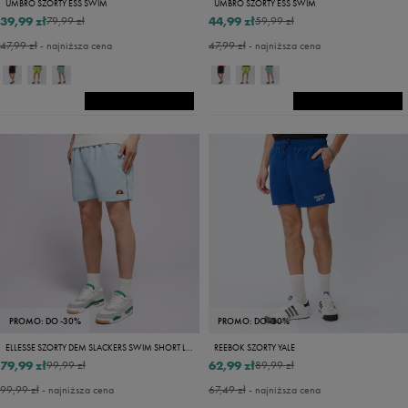
UMBRO SZORTY ESS SWIM
UMBRO SZORTY ESS SWIM
39,99 zł
44,99 zł
79,99 zł
59,99 zł
47,99 zł
- najniższa cena
47,99 zł
- najniższa cena
PROMO: DO -30%
PROMO: DO -30%
ELLESSE SZORTY DEM SLACKERS SWIM SHORT LBLUE/NAVY
REEBOK SZORTY YALE
79,99 zł
62,99 zł
99,99 zł
89,99 zł
99,99 zł
- najniższa cena
67,49 zł
- najniższa cena