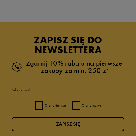
i swobodnymi, nieopinającymi ciała nogawkami. Szorty kąpielowe posiadają
elastyczną talię ze sznurkiem do regulacji, który pozwala na indywidualne
dopasowanie. Spodenki wyposażone są również w kieszenie, dzięki czemu
najpotrzebniejsze rzeczy będziesz mógł mieć zawsze przy sobie. Dzięki
dopracowanej kolorystyce spodenki kąpielowe męskie sprawdzą się nie tylko
podczas plażowania, ale również w czasie spacerów po nadmorskich
deptakach. W ofercie takich marek jak Umbro, Nike czy Lonsdale występują
ZAPISZ SIĘ DO
szorty kąpielowe praktycznie w każdym odcieniu. Możesz zdecydować się
NEWSLETTERA
na spodenki plażowe męskie o krótszych nogawkach lub wręcz przeciwnie –
szorty męskie kąpielowe sięgające do kolan.
Zgarnij 10% rabatu na pierwsze
zakupy za min. 250 zł
Adres e-mail
Oferta damska
Oferta męska
ZAPISZ SIĘ