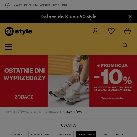
ZWROT DO 30 DNI. W KLUBIE DO 60 DNI.
×
Dołącz do Klubu 50 style
STRONA GŁÓWNA
MĘSKIE
UBRANIA
KĄPIELÓWKI
UBRANIA
KOSZULKI
KOSZULKI POLO
SPODENKI
KĄPIELÓWKI
TOPY
BLUZY