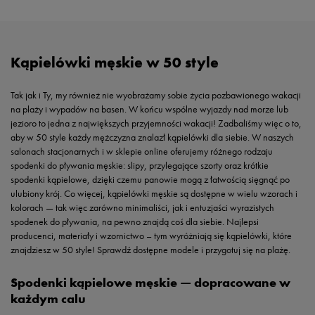
Kąpielówki męskie w 50 style
Tak jak i Ty, my również nie wyobrażamy sobie życia pozbawionego wakacji
na plaży i wypadów na basen. W końcu wspólne wyjazdy nad morze lub
jezioro to jedna z największych przyjemności wakacji! Zadbaliśmy więc o to,
aby w 50 style każdy mężczyzna znalazł kąpielówki dla siebie. W naszych
salonach stacjonarnych i w sklepie online oferujemy różnego rodzaju
spodenki do pływania męskie: slipy, przylegające szorty oraz krótkie
spodenki kąpielowe, dzięki czemu panowie mogą z łatwością sięgnąć po
ulubiony krój. Co więcej, kąpielówki męskie są dostępne w wielu wzorach i
kolorach — tak więc zarówno minimaliści, jak i entuzjaści wyrazistych
spodenek do pływania, na pewno znajdą coś dla siebie. Najlepsi
producenci, materiały i wzornictwo – tym wyróżniają się kąpielówki, które
znajdziesz w 50 style! Sprawdź dostępne modele i przygotuj się na plażę.
Spodenki kąpielowe męskie — dopracowane w
każdym calu