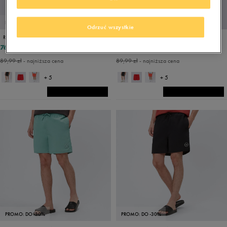
PROMO: DO -30%
PROMO: DO -30%
Odrzuć wszystkie
REEBOK SZORTY YALE
REEBOK SZORTY YALE
76,49 zł
76,49 zł
89,99 zł
89,99 zł
89,99 zł
- najniższa cena
89,99 zł
- najniższa cena
+ 5
+ 5
PROMO: DO -30%
PROMO: DO -30%