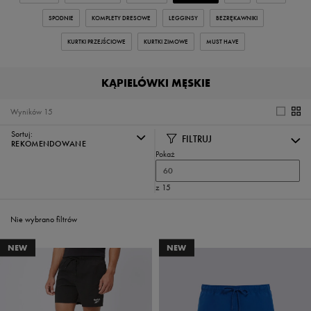
SPODNIE
KOMPLETY DRESOWE
LEGGINSY
BEZRĘKAWNIKI
KURTKI PRZEJŚCIOWE
KURTKI ZIMOWE
MUST HAVE
KĄPIELÓWKI MĘSKIE
Wyników
15
Sortuj:
FILTRUJ
REKOMENDOWANE
Pokaż
60
z 15
Nie wybrano filtrów
NEW
NEW