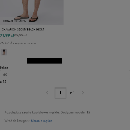
PROMO: DO -30%
CHAMPION SZORTY BEACHSHORT
71,99 zł
89,99 zł
76,49 zł
- najniższa cena
Pokaż
60
z 15
z
1
Przeglądasz
szorty kąpielowe męskie
. Dostępne modele:
15
Wróć do kategorii:
Ubrania męskie