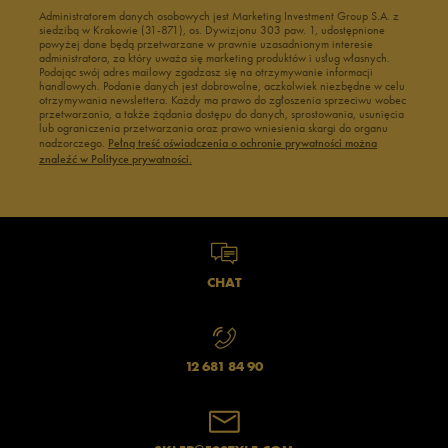
Administratorem danych osobowych jest Marketing Investment Group S.A. z
siedzibą w Krakowie (31-871), os. Dywizjonu 303 paw. 1, udostępnione
powyżej dane będą przetwarzane w prawnie uzasadnionym interesie
administratora, za który uważa się marketing produktów i usług własnych.
Podając swój adres mailowy zgadzasz się na otrzymywanie informacji
handlowych. Podanie danych jest dobrowolne, aczkolwiek niezbędne w celu
otrzymywania newslettera. Każdy ma prawo do zgłoszenia sprzeciwu wobec
przetwarzania, a także żądania dostępu do danych, sprostowania, usunięcia
lub ograniczenia przetwarzania oraz prawo wniesienia skargi do organu
nadzorczego.
Pełną treść oświadczenia o ochronie prywatności można
znaleźć w Polityce prywatności.
CHAT
12 681 84 90