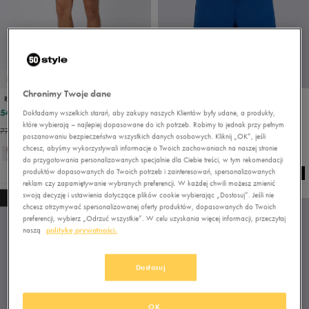
PROMO: DO -30%
PROMO: DO -30%
Chronimy Twoje dane
REEBOK SZORTY YALE
REEBOK SZORTY YALE
54,00 zł
58,49 zł
119,99 zł
89,99 zł
Dokładamy wszelkich starań, aby zakupy naszych Klientów były udane, a produkty,
które wybierają – najlepiej dopasowane do ich potrzeb. Robimy to jednak przy pełnym
77,99 zł
- najniższa cena
89,99 zł
- najniższa cena
poszanowaniu bezpieczeństwa wszystkich danych osobowych. Kliknij „OK”, jeśli
chcesz, abyśmy wykorzystywali informacje o Twoich zachowaniach na naszej stronie
+ 5
+ 5
do przygotowania personalizowanych specjalnie dla Ciebie treści, w tym rekomendacji
produktów dopasowanych do Twoich potrzeb i zainteresowań, spersonalizowanych
reklam czy zapamiętywanie wybranych preferencji. W każdej chwili możesz zmienić
swoją decyzję i ustawienia dotyczące plików cookie wybierając „Dostosuj”. Jeśli nie
NEW
NEW
chcesz otrzymywać spersonalizowanej oferty produktów, dopasowanych do Twoich
preferencji, wybierz „Odrzuć wszystkie”. W celu uzyskania więcej informacji, przeczytaj
naszą
politykę prywatności.
Dostosuj
OK