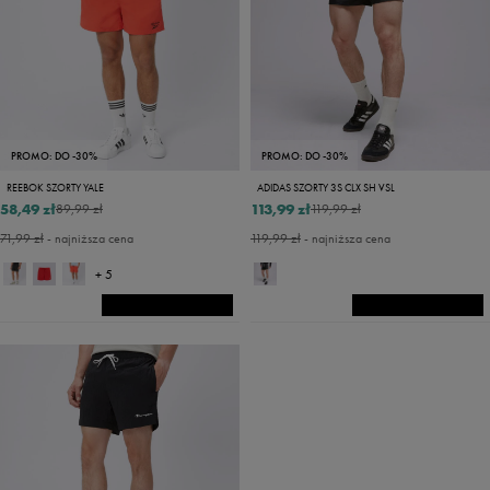
PROMO: DO -30%
PROMO: DO -30%
REEBOK SZORTY YALE
ADIDAS SZORTY 3S CLX SH VSL
58,49 zł
113,99 zł
89,99 zł
119,99 zł
71,99 zł
- najniższa cena
119,99 zł
- najniższa cena
+ 5