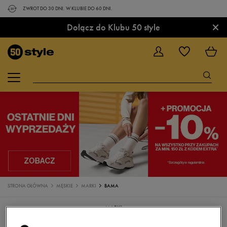
ZWROT DO 30 DNI. W KLUBIE DO 60 DNI.
×
Dołącz do Klubu 50 style
STRONA GŁÓWNA
MĘSKIE
MARKI
BAMA
MARKI
ADIDAS
BAMA
CHAMPION
CONFRONT
CONVERSE
DC