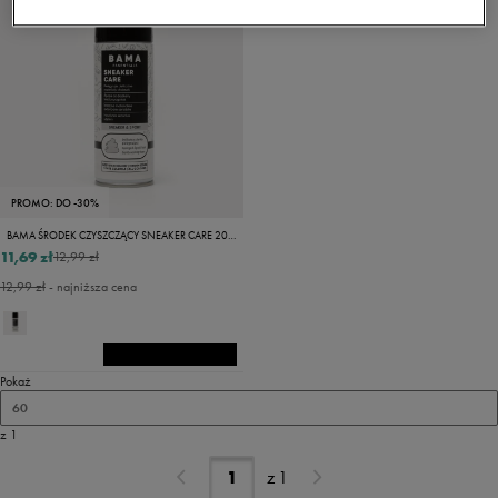
PROMO: DO -30%
BAMA ŚRODEK CZYSZCZĄCY SNEAKER CARE 200ML
11,69 zł
12,99 zł
12,99 zł
- najniższa cena
Pokaż
60
z 1
z
1