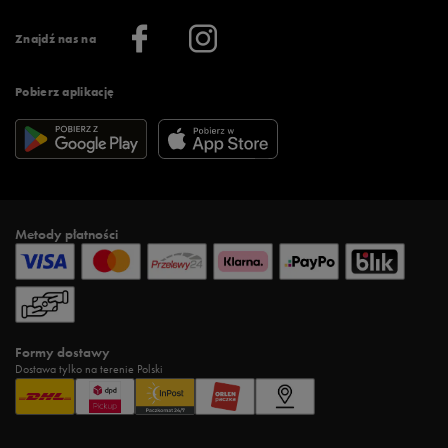
Informacje o firmie
Więcej regulaminów >
Znajdź nas na
Pobierz aplikację
Metody płatności
Formy dostawy
Dostawa tylko na terenie Polski