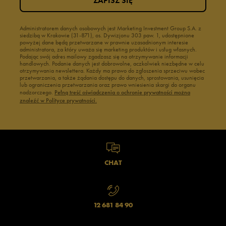
ZAPISZ SIĘ
Administratorem danych osobowych jest Marketing Investment Group S.A. z
siedzibą w Krakowie (31-871), os. Dywizjonu 303 paw. 1, udostępnione
powyżej dane będą przetwarzane w prawnie uzasadnionym interesie
administratora, za który uważa się marketing produktów i usług własnych.
Podając swój adres mailowy zgadzasz się na otrzymywanie informacji
handlowych. Podanie danych jest dobrowolne, aczkolwiek niezbędne w celu
otrzymywania newslettera. Każdy ma prawo do zgłoszenia sprzeciwu wobec
przetwarzania, a także żądania dostępu do danych, sprostowania, usunięcia
lub ograniczenia przetwarzania oraz prawo wniesienia skargi do organu
nadzorczego.
Pełną treść oświadczenia o ochronie prywatności można
znaleźć w Polityce prywatności.
CHAT
12 681 84 90