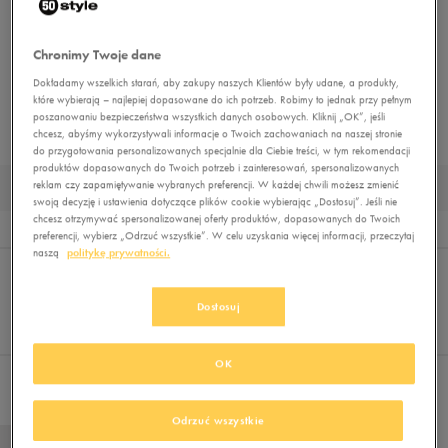
EMPIRE
FILA
JORDAN
LEVI'S
LACOSTE
NEW BALANCE
Chronimy Twoje dane
NEW ERA
NIKE
OTO
PUMA
REEBOK
SIZEER
SKECHERS
Dokładamy wszelkich starań, aby zakupy naszych Klientów były udane, a produkty,
TIMBERLAND
UMBRO
UNDER ARMOUR
UP8
U.S. POLO ASSN.
które wybierają – najlepiej dopasowane do ich potrzeb. Robimy to jednak przy pełnym
poszanowaniu bezpieczeństwa wszystkich danych osobowych. Kliknij „OK”, jeśli
VANS
chcesz, abyśmy wykorzystywali informacje o Twoich zachowaniach na naszej stronie
do przygotowania personalizowanych specjalnie dla Ciebie treści, w tym rekomendacji
produktów dopasowanych do Twoich potrzeb i zainteresowań, spersonalizowanych
reklam czy zapamiętywanie wybranych preferencji. W każdej chwili możesz zmienić
PRODUKTY MĘSKIE BAMA
swoją decyzję i ustawienia dotyczące plików cookie wybierając „Dostosuj”. Jeśli nie
chcesz otrzymywać spersonalizowanej oferty produktów, dopasowanych do Twoich
Wynik
1
preferencji, wybierz „Odrzuć wszystkie”. W celu uzyskania więcej informacji, przeczytaj
naszą
politykę prywatności.
Sortuj:
FILTRUJ
REKOMENDOWANE
Pokaż
Dostosuj
60
z 1
OK
Nie wybrano filtrów
Odrzuć wszystkie