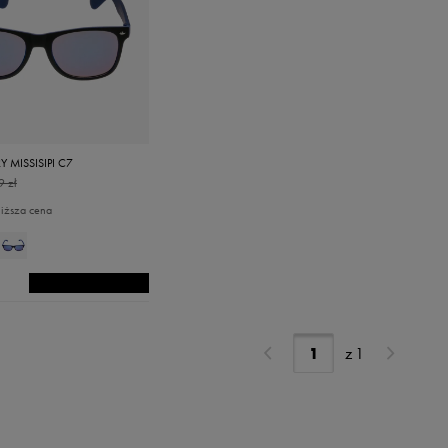
 MISSISIPI C7
9 zł
niższa cena
z
1