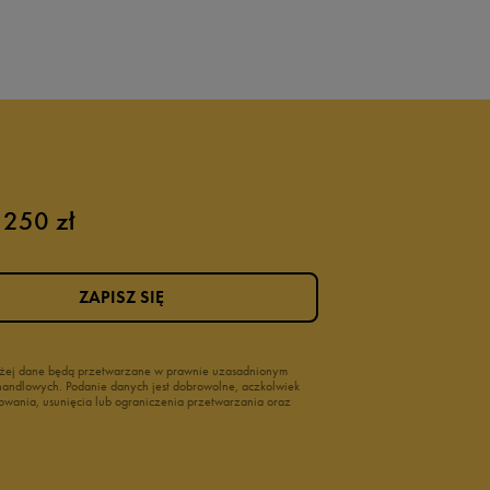
 250 zł
ZAPISZ SIĘ
wyżej dane będą przetwarzane w prawnie uzasadnionym
i handlowych. Podanie danych jest dobrowolne, aczkolwiek
owania, usunięcia lub ograniczenia przetwarzania oraz