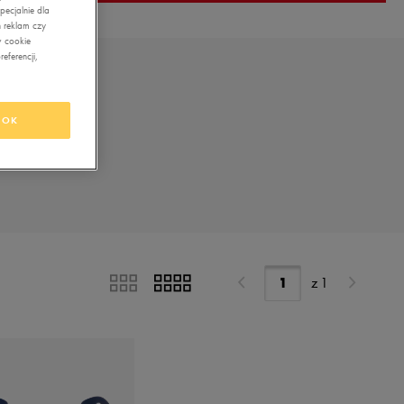
ecjalnie dla
 reklam czy
w cookie
eferencji,
OK
z
1