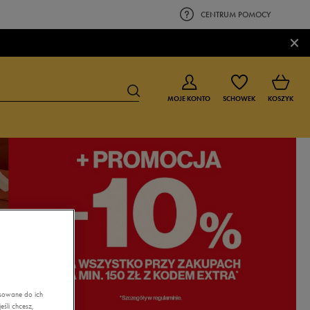
CENTRUM POMOCY
×
MOJE KONTO
SCHOWEK
KOSZYK
BUTY DLA CHŁOPCA
BUTY DLA DZIEWCZYNKI
0-4 lat
0-4 lat
4-8 lat
4-8 lat
9-16 lat
9-16 lat
asowane do ich
śli chcesz,