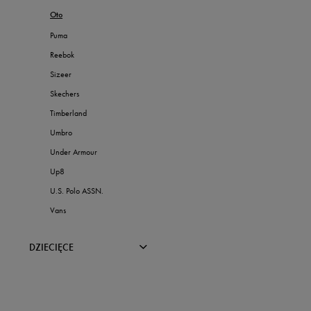
Reebok
Oto
Sizeer
Puma
Skechers
Reebok
Umbro
Sizeer
Vans
Skechers
Timberland
Umbro
Under Armour
Up8
U.S. Polo ASSN.
Vans
DZIECIĘCE
BUTY
UBRANIA
Zobacz wszystkie