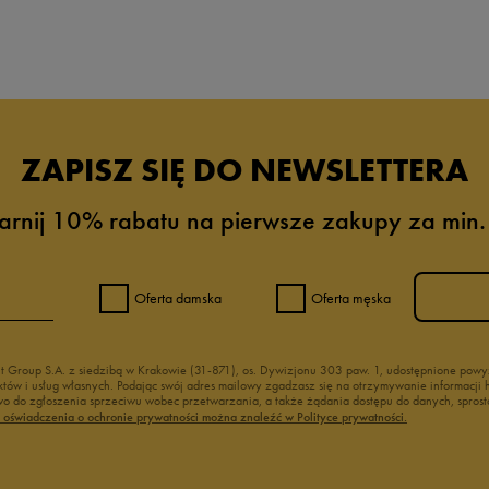
ZAPISZ SIĘ DO NEWSLETTERA
arnij 10% rabatu na pierwsze zakupy za min.
Oferta damska
Oferta męska
nt Group S.A. z siedzibą w Krakowie (31-871), os. Dywizjonu 303 paw. 1, udostępnione po
duktów i usług własnych. Podając swój adres mailowy zgadzasz się na otrzymywanie informacj
 do zgłoszenia sprzeciwu wobec przetwarzania, a także żądania dostępu do danych, sprost
ć oświadczenia o ochronie prywatności można znaleźć w Polityce prywatności.