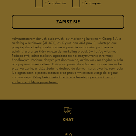
Oferta damska
Oferta męska
ZAPISZ SIĘ
Administratorem danych osobowych jest Marketing Investment Group S.A. z
siedzibą w Krakowie (31-871), os. Dywizjonu 303 paw. 1, udostępnione
powyżej dane będą przetwarzane w prawnie uzasadnionym interesie
administratora, za który uważa się marketing produktów i usług własnych.
Podając swój adres mailowy zgadzasz się na otrzymywanie informacji
handlowych. Podanie danych jest dobrowolne, aczkolwiek niezbędne w celu
otrzymywania newslettera. Każdy ma prawo do zgłoszenia sprzeciwu wobec
przetwarzania, a także żądania dostępu do danych, sprostowania, usunięcia
lub ograniczenia przetwarzania oraz prawo wniesienia skargi do organu
nadzorczego.
Pełną treść oświadczenia o ochronie prywatności można
znaleźć w Polityce prywatności.
CHAT