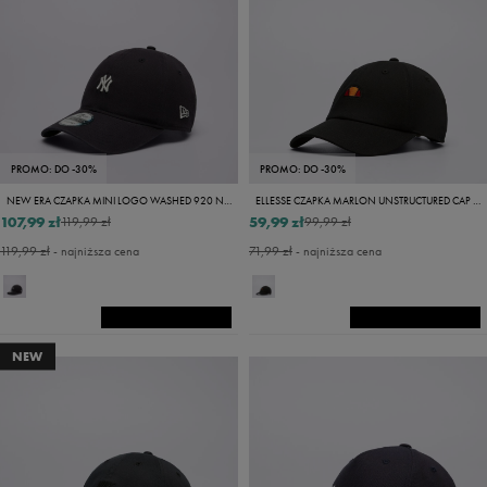
PROMO: DO -30%
PROMO: DO -30%
NEW ERA CZAPKA MINI LOGO WASHED 920 NYY NEW YORK YANKEES
ELLESSE CZAPKA MARLON UNSTRUCTURED CAP BLK
107,99 zł
59,99 zł
119,99 zł
99,99 zł
119,99 zł
- najniższa cena
71,99 zł
- najniższa cena
NEW