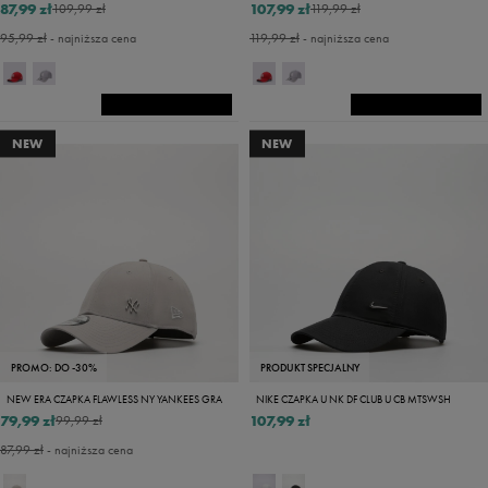
87,99 zł
107,99 zł
109,99 zł
119,99 zł
95,99 zł
- najniższa cena
119,99 zł
- najniższa cena
NEW
NEW
PROMO: DO -30%
PRODUKT SPECJALNY
NEW ERA CZAPKA FLAWLESS NY YANKEES GRA
NIKE CZAPKA U NK DF CLUB U CB MTSWSH
79,99 zł
107,99 zł
99,99 zł
87,99 zł
- najniższa cena