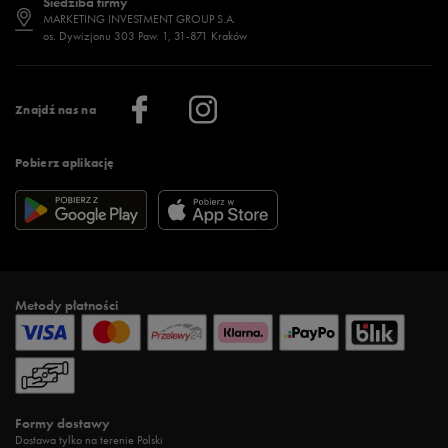
Siedziba firmy
Jak wybrać buty na zimę?
Stylizacje damskie
Sklepy stacjonarne
MARKETING INVESTMENT GROUP S.A.
os. Dywizjonu 303 Paw. 1, 31-871 Kraków
Więcej >
Klub 50 style
Regulamin sklepu 50 style
Praca
Regulamin aplikacji 50 style
Informacje o firmie
Więcej regulaminów >
Znajdź nas na
Pobierz aplikację
Metody płatności
Formy dostawy
Dostawa tylko na terenie Polski