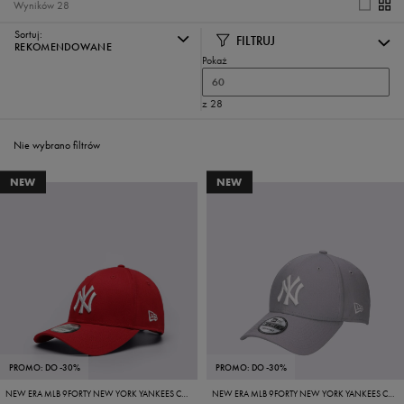
Wyników
28
Sortuj:
FILTRUJ
REKOMENDOWANE
Pokaż
60
z 28
Nie wybrano filtrów
NEW
NEW
PROMO: DO -30%
PROMO: DO -30%
NEW ERA MLB 9FORTY NEW YORK YANKEES CAP LEAGUE B NY YANKEES
NEW ERA MLB 9FORTY NEW YORK YANKEES CAP GRAY/WHITE