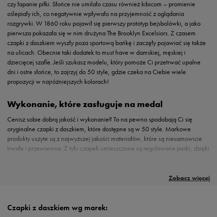
czy łapanie piłki. Słońce nie umilało czasu również kibicom – promienie
oślepiały ich, co negatywnie wpływało na przyjemność z oglądania
rozgrywki. W 1860 roku pojawił się pierwszy prototyp bejsbolówki, a jako
pierwsza pokazała się w nim drużyna The Brooklyn Excelsiors. Z czasem
czapki z daszkiem wyszły poza sportową bańkę i zaczęły pojawiać się także
na ulicach. Obecnie taki dodatek to must have w damskiej, męskiej i
dziecięcej szafie. Jeśli szukasz modelu, który pomoże Ci przetrwać upalne
dni i ostre słońce, to zajrzyj do 50 style, gdzie czeka na Ciebie wiele
propozycji w najróżniejszych kolorach!
Wykonanie, które zasługuje na medal
Cenisz sobie dobrą jakość i wykonanie? To na pewno spodobają Ci się
oryginalne czapki z daszkiem, które dostępne są w 50 style. Markowe
produkty uszyte są z najwyższej jakości materiałów, które są niesamowicie
trwałe i przewiewne. Z tyłu czapek umieszczone są regulowane paski, dzięki
którym każdy może indywidualnie dopasować obwód nakrycia do swoich
Do wyboru, do koloru
potrzeb – w ten sposób znikają szanse na to, że coś będzie za luźne lub zbyt
Przy wyborze dodatków lubisz puścić wodzę fantazji i zaszaleć z kolorami? A
ciasne. Czapki posiadają również specjalne wywietrzniki, które dbają o to,
może w Twoich outfitach dominują monochromatyczne barwy? Nie ważne,
Zobacz więcej
by głowa przez cały czas miała dostęp do powietrza, a co za tym idzie – nie
jaki masz styl – w 50 style znajdziesz akcesoria, które wpasują się w niego
doszło do przegrzania. Płaski lub profilowany daszek chroni oczy przed
idealnie! Miłośniczkom dziewczęcych stylizacji serce zabije mocniej na
oślepiającym słońcem. W niektórych czapkach zastosowano specjalne
widok damskiej UP8 Swindon, która nie dość że ma piękny, różowy kolor, to
Czapki z daszkiem wg marek:
technologie, które wpływają na komfort – na przykład w wybranych
dodatkowo przód został ozdobiony haftem przedstawiającym kwiaty czy