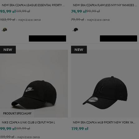
NEW ERA CZAPKA LEAGUE ESSENTIAL 9FORTY NEYYAN WDC
NEW ERA CZAPKA FLAWLESS NYY NY YANKEES NVY
95,99 zł
74,99 zł
119,99 zł
99,99 zł
103,99 zł
- najniższa cena
79,99 zł
- najniższa cena
NEW
NEW
PRODUKT SPECJALNY
NIKE CZAPKA U NK CLUB U CB FUT WSH L
NEW ERA CZAPKA MLB 9FORTY NEW YORK YANKEES NY YANKEES BLK/BL
99,99 zł
119,99 zł
119,99 zł
119,99 zł
- najniższa cena