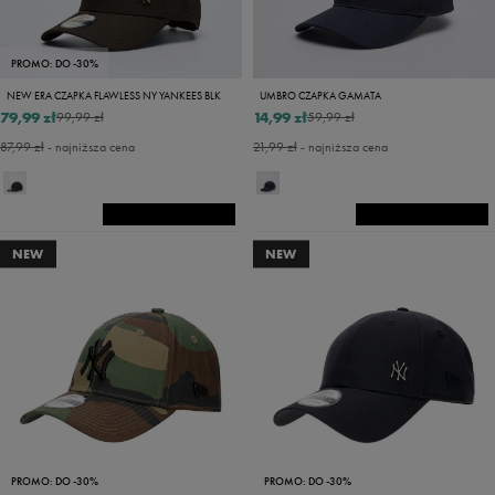
PROMO: DO -30%
NEW ERA CZAPKA FLAWLESS NY YANKEES BLK
UMBRO CZAPKA GAMATA
79,99 zł
14,99 zł
99,99 zł
59,99 zł
87,99 zł
- najniższa cena
21,99 zł
- najniższa cena
NEW
NEW
PROMO: DO -30%
PROMO: DO -30%