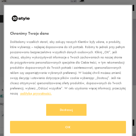
NEW
NEW
Chronimy Twoje dane
Dokładamy wszelkich starań, aby zakupy naszych Klientów były udane, a produkty,
które wybierają – najlepiej dopasowane do ich potrzeb. Robimy to jednak przy pełnym
poszanowaniu bezpieczeństwa wszystkich danych osobowych. Kliknij „OK”, jeśli
chcesz, abyśmy wykorzystywali informacje o Twoich zachowaniach na naszej stronie
do przygotowania personalizowanych specjalnie dla Ciebie treści, w tym rekomendacji
produktów dopasowanych do Twoich potrzeb i zainteresowań, spersonalizowanych
reklam czy zapamiętywanie wybranych preferencji. W każdej chwili możesz zmienić
swoją decyzję i ustawienia dotyczące plików cookie wybierając „Dostosuj”. Jeśli nie
PROMO: DO -30%
PROMO: DO -30%
chcesz otrzymywać spersonalizowanej oferty produktów, dopasowanych do Twoich
preferencji, wybierz „Odrzuć wszystkie”. W celu uzyskania więcej informacji, przeczytaj
NEW ERA CZAPKA MLB 9FORTY NEW YORK YANKEES BAS NEW YORK YANK
NIKE CZAPKA U NK DF CLUB U CB MTSWSH L
naszą
politykę prywatności.
87,99 zł
107,99 zł
109,99 zł
119,99 zł
95,99 zł
- najniższa cena
119,99 zł
- najniższa cena
Dostosuj
OK