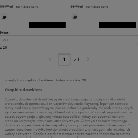
30,79 zł
- najniższa cena
33,74 zł
- najniższa cena
Pokaż
60
z 28
z
1
Przeglądasz
czapki z daszkiem
. Dostępne modele:
28
Czapki z daszkiem
Czapki z daszkiem od dekad cieszą się niesłabnącą popularnością nie tylko wśród
profesjonalnych sportowców i entuzjastów aktywności fizycznej. Tego typu nakrycia
głowy znakomicie sprawdzają się jako uzupełnienie garderoby dla osób interesujących
się streetwearowymi i casualowymi trendami. Za popularność czapek wyposażonych w
daszek odpowiadają w głównej mierze baseballiści, którzy potrzebowali ochrony
przed niekorzystnymi warunkami atmosferycznymi. Głównym zadaniem sztywnego
daszka jest zapewnianie skutecznej osłony twarzy przed promieniami słonecznymi. Z
czasem doceniono nie tylko funkcjonalność produktów z tej kategorii, ale również ich
walory estetyczne. Czapki z daszkiem można znaleźć zarówno w portfolio sieciówek