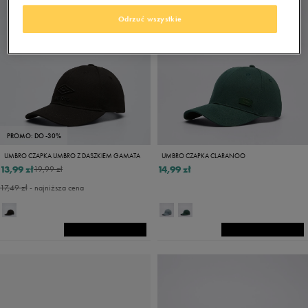
Odrzuć wszystkie
PROMO: DO -30%
UMBRO CZAPKA UMBRO Z DASZKIEM GAMATA
UMBRO CZAPKA CLARANOO
13,99 zł
14,99 zł
19,99 zł
17,49 zł
- najniższa cena