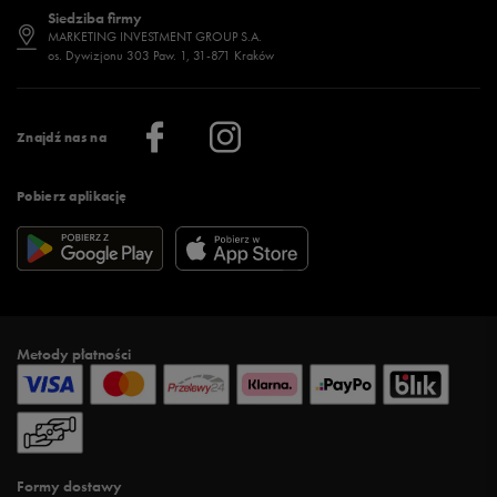
Siedziba firmy
Jak wybrać buty na zimę?
Stylizacje damskie
Sklepy stacjonarne
MARKETING INVESTMENT GROUP S.A.
os. Dywizjonu 303 Paw. 1, 31-871 Kraków
Więcej >
Klub 50 style
Regulamin sklepu 50 style
Praca
Regulamin aplikacji 50 style
Informacje o firmie
Więcej regulaminów >
Znajdź nas na
Pobierz aplikację
Metody płatności
Formy dostawy