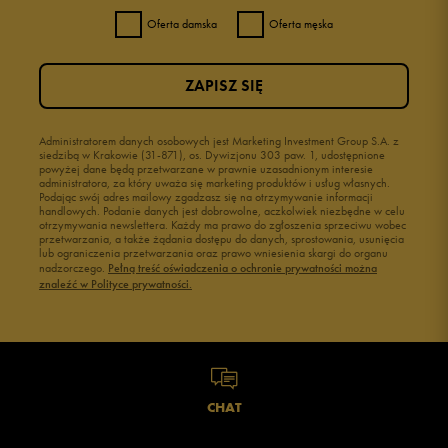
Oferta damska
Oferta męska
3
0%
ZAPISZ SIĘ
2
0%
1
Administratorem danych osobowych jest Marketing Investment Group S.A. z
0%
siedzibą w Krakowie (31-871), os. Dywizjonu 303 paw. 1, udostępnione
powyżej dane będą przetwarzane w prawnie uzasadnionym interesie
administratora, za który uważa się marketing produktów i usług własnych.
Podając swój adres mailowy zgadzasz się na otrzymywanie informacji
handlowych. Podanie danych jest dobrowolne, aczkolwiek niezbędne w celu
otrzymywania newslettera. Każdy ma prawo do zgłoszenia sprzeciwu wobec
przetwarzania, a także żądania dostępu do danych, sprostowania, usunięcia
lub ograniczenia przetwarzania oraz prawo wniesienia skargi do organu
Jak zbieramy opinie?
nadzorczego.
Pełną treść oświadczenia o ochronie prywatności można
znaleźć w Polityce prywatności.
Opinie klientów
Wyczyść
Szukaj
CHAT