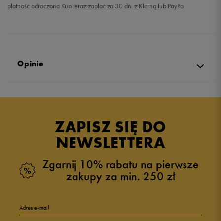
płatność odroczona Kup teraz zapłać za 30 dni z Klarną lub PayPo
Opinie
5.0
opinii klientów
1
z całego okresu
ZAPISZ SIĘ DO
zebranych i zweryfikowanych przez
NEWSLETTERA
Zgarnij 10% rabatu na pierwsze
zakupy za min. 250 zł
5
100%
Adres e-mail
4
0%