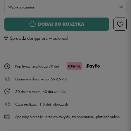
Wybierz rozmiar
Rozmiary EU
Rozmiary US
DODAJ DO KOSZYKA
ONE SIZE
Sprawdź dostępność w salonach
M/L
Powiadom o dostępności
Kup teraz i zapłać za 30 dni
|
Darmowa dostawa od 299,99 zł
30 dni na zwrot, 60 dni w
Klubie
Czas realizacji 1-5 dni roboczych
Sposoby płatności:
przelew zwykły, za pobraniem, płatność online