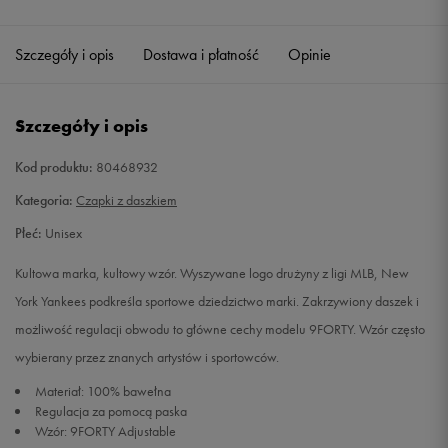
Szczegóły i opis
Dostawa i płatność
Opinie
Szczegóły i opis
Kod produktu:
80468932
Kategoria:
Czapki z daszkiem
Płeć:
Unisex
Kultowa marka, kultowy wzór. Wyszywane logo drużyny z ligi MLB, New
York Yankees podkreśla sportowe dziedzictwo marki. Zakrzywiony daszek i
możliwość regulacji obwodu to główne cechy modelu 9FORTY. Wzór często
wybierany przez znanych artystów i sportowców.
Materiał: 100% bawełna
Regulacja za pomocą paska
Wzór: 9FORTY Adjustable