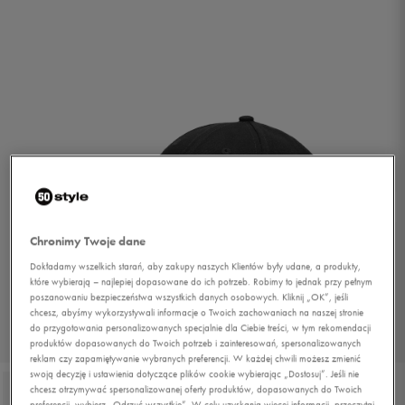
Chronimy Twoje dane
Dokładamy wszelkich starań, aby zakupy naszych Klientów były udane, a produkty,
które wybierają – najlepiej dopasowane do ich potrzeb. Robimy to jednak przy pełnym
poszanowaniu bezpieczeństwa wszystkich danych osobowych. Kliknij „OK”, jeśli
chcesz, abyśmy wykorzystywali informacje o Twoich zachowaniach na naszej stronie
do przygotowania personalizowanych specjalnie dla Ciebie treści, w tym rekomendacji
1/3
produktów dopasowanych do Twoich potrzeb i zainteresowań, spersonalizowanych
reklam czy zapamiętywanie wybranych preferencji. W każdej chwili możesz zmienić
swoją decyzję i ustawienia dotyczące plików cookie wybierając „Dostosuj”. Jeśli nie
chcesz otrzymywać spersonalizowanej oferty produktów, dopasowanych do Twoich
preferencji, wybierz „Odrzuć wszystkie”. W celu uzyskania więcej informacji, przeczytaj