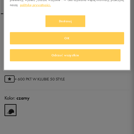
naszą
politykę prywatności.
Dostosuj
NEW ERA CZAPKA MLB
9FORTY NEW YORK
OK
YANKEES NY YANKEES
BLK/BL
Odrzuć wszystkie
5.0
(
1
)
119,99
zł
z Vat
+ 600 PKT W
KLUBIE 50 STYLE
Kolor:
czarny