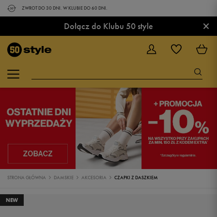
ZWROT DO 30 DNI. W KLUBIE DO 60 DNI.
×
Dołącz do Klubu 50 style
STRONA GŁÓWNA
DAMSKIE
AKCESORIA
CZAPKI Z DASZKIEM
NEW