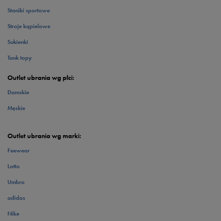
Staniki sportowe
Stroje kąpielowe
Sukienki
Tank topy
Outlet ubrania wg płci:
Damskie
Męskie
Outlet ubrania wg marki:
Feewear
Lotto
Umbro
adidas
Nike