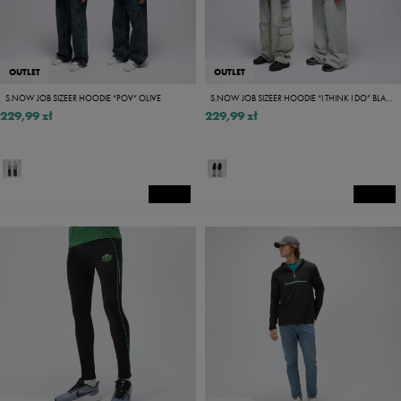
OUTLET
OUTLET
S.NOW JOB SIZEER HOODIE “POV” OLIVE
S.NOW JOB SIZEER HOODIE “I THINK I DO” BLACK
229,99 zł
229,99 zł