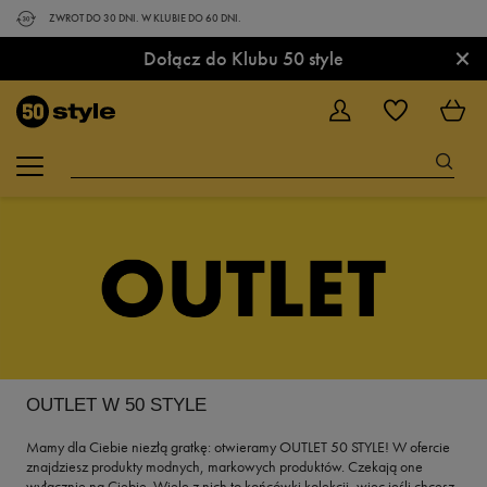
ZWROT DO 30 DNI. W KLUBIE DO 60 DNI.
×
Dołącz do Klubu 50 style
OUTLET W 50 STYLE
Mamy dla Ciebie niezłą gratkę: otwieramy OUTLET 50 STYLE! W ofercie
znajdziesz produkty modnych, markowych produktów. Czekają one
wyłącznie na Ciebie. Wiele z nich to końcówki kolekcji, więc jeśli chcesz