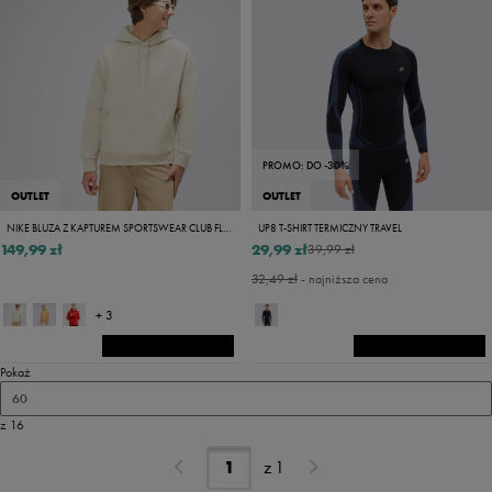
PROMO: DO -30%
OUTLET
OUTLET
NIKE BLUZA Z KAPTUREM SPORTSWEAR CLUB FLEECE
UP8 T-SHIRT TERMICZNY TRAVEL
149,99 zł
29,99 zł
39,99 zł
32,49 zł
- najniższa cena
+ 3
Pokaż
60
z 16
z
1