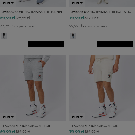
OUTLET
OUTLET
UMBRO SPODNIE PRO TRAINING ELITE RUNNING TIGHT
UMBRO BLUZA PRO TRAINING ELITE LIGHTWEIGHT
59,99 zł
79,99 zł
279,99 zł
359,99 zł
79,99 zł
- najniższa cena
99,99 zł
- najniższa cena
OUTLET
OUTLET
FILA SZORTY LEYTON CARGO SHT LGH
FILA SZORTY LEYTON CARGO SHT STN
59,99 zł
79,99 zł
189,99 zł
189,99 zł