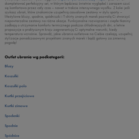
skompletować perfekcyjny set, w którym będziesz świetnie wyglądać i zarazem czuć
się komfortowo przez cały czas – nawet w trakcie intensywnego wysiłku. Z kolei jeśli
szukasz ubrań, które znakomicie uzupełnią casualowe zestawy w stylu sporty –
lifestylowe bluzy, spodnie, spódniczki i T-shirty znanych marek pozwolą Ci stworzyć
niepowtarzalne zestawy na różne okazje. Funkcjonalne rozwiązania i ciepłe tkaniny
zadbają o utrzymanie komfortu termicznego podczas chłodniejszych dni, a letnie
propozycje o praktycznym kroju zagwarantują Ci optymalne warunki, kiedy
temperatura wzrośnie. Sprawdź, jakie ubrania outletowe na Ciebie czekają, uzupełnij
stylizacje ponadczasowymi projektami znanych marek i bądź gotowy za zmienną
pogodę!
Outlet ubrania wg podkategorii:
Bluzy
Koszulki
Koszulki polo
Kurtki przejściowe
Kurtki zimowe
Spodenki
Spodnie
Spódnice