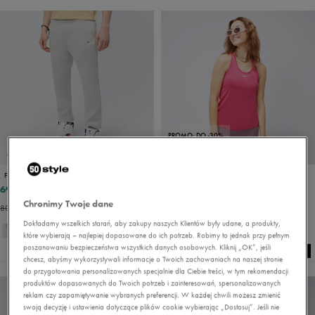
PROMO: DO -30%
OUTLET
OUTLET
FILA SPODNIE FILA BROKE JOG GRY
NIKE TANK W NK ONE DF SLIM
69,99 zł
55,99 zł
189,99 zł
79,99 zł
Chronimy Twoje dane
80,99 zł
- najniższa cena
79,99 zł
- najniższa cena
Dokładamy wszelkich starań, aby zakupy naszych Klientów były udane, a produkty,
które wybierają – najlepiej dopasowane do ich potrzeb. Robimy to jednak przy pełnym
poszanowaniu bezpieczeństwa wszystkich danych osobowych. Kliknij „OK”, jeśli
chcesz, abyśmy wykorzystywali informacje o Twoich zachowaniach na naszej stronie
do przygotowania personalizowanych specjalnie dla Ciebie treści, w tym rekomendacji
produktów dopasowanych do Twoich potrzeb i zainteresowań, spersonalizowanych
reklam czy zapamiętywanie wybranych preferencji. W każdej chwili możesz zmienić
swoją decyzję i ustawienia dotyczące plików cookie wybierając „Dostosuj”. Jeśli nie