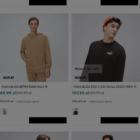
PROMO: DO -30%
OUTLET
OUTLET
PUMA BLUZA BETTER ESSENTIALS TR
PUMA BLUZA ESS+ 2 COL SMALL LOGO CREW FL
89,99 zł
107,89 zł
269,99 zł
129,99 zł
99,99 zł
- najniższa cena
110,49 zł
- najniższa cena