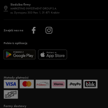
Dostępność
Jakie buty na siłownię wybrać?
Stylizacje męskie
Informacje o 50 style
Siedziba firmy
Jak wybrać buty na zimę?
Stylizacje damskie
Sklepy stacjonarne
MARKETING INVESTMENT GROUP S.A.
os. Dywizjonu 303 Paw. 1, 31-871 Kraków
Więcej >
Klub 50 style
Regulamin sklepu 50 style
Praca
Regulamin aplikacji 50 style
Informacje o firmie
Więcej regulaminów >
Znajdź nas na
Pobierz aplikację
Metody płatności
Formy dostawy