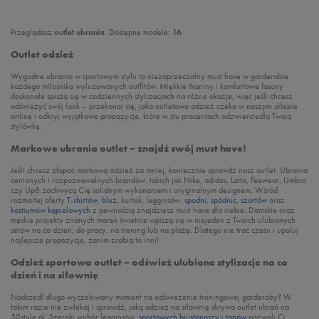
Przeglądasz
outlet ubrania
. Dostępne modele:
16
Outlet odzież
Wygodne ubrania w sportowym stylu to niezaprzeczalny must have w garderobie
każdego miłośnika wyluzowanych outfitów. Miękkie tkaniny i komfortowe fasony
doskonale spiszą się w codziennych stylizacjach na różne okazje, więc jeśli chcesz
odświeżyć swój look – przekonaj się, jaka outletowa odzież czeka w naszym sklepie
online i odkryj wyjątkowe propozycje, które w stu procentach odzwierciedlą Twoją
stylówkę.
Markowe ubrania outlet – znajdź swój must have!
Jeśli chcesz złapać markową odzież za mniej, koniecznie sprawdź nasz outlet. Ubrania
cenionych i rozpoznawalnych brandów, takich jak Nike, adidas, Lotto, Feewear, Umbro
czy Up8 zachwycą Cię solidnym wykonaniem i oryginalnym designem. Wśród
rozmaitej oferty
T-shirtów
,
bluz
, kurtek, legginsów,
spodni
,
spódnic
,
szortów
oraz
kostiumów kąpielowych
z pewnością znajdziesz must have dla siebie. Damskie oraz
męskie projekty znanych marek świetnie wpiszą się w niejeden z Twoich ulubionych
setów na co dzień, do pracy, na trening lub na plażę. Dlatego nie trać czasu i upoluj
najlepsze propozycje, zanim zrobią to inni!
Odzież sportowa outlet – odśwież ulubione stylizacje na co
dzień i na siłownię
Nadszedł długo wyczekiwany moment na odświeżenie treningowej garderoby? W
takim razie nie zwlekaj i sprawdź, jaką odzież na siłownię skrywa outlet ubrań na
50style.pl. Szeroki wybór legginsów,
sportowych biustonoszy
i
topów
pozwoli Ci