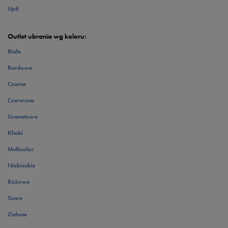
Up8
Outlet ubrania wg koloru:
Białe
Bordowe
Czarne
Czerwone
Granatowe
Khaki
Multicolor
Niebieskie
Różowe
Szare
Zielone