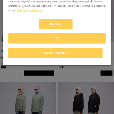
chcesz otrzymywać spersonalizowanej oferty produktów, dopasowanych do Twoich
preferencji, wybierz „Odrzuć wszystkie”. W celu uzyskania więcej informacji, przeczytaj
naszą
politykę prywatności.
Dostosuj
PROMO: DO -30%
OK
OUTLET
OUTLET
NIKE BLUZA M NK CLUB+ PLR LS HZ TOP
S.NOW JOB SIZEER CREWNECK “I DON'T KNOW” BLACK
161,99 zł
199,99 zł
179,99 zł
Odrzuć wszystkie
169,99 zł
- najniższa cena