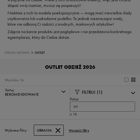
złapać swój rozmiar, musisz się pospieszyć!
Niektóre z nich to modele poekspozycyine — mogą mieć niewielkie ślady
użytkowania lub uszkodzone pudełko. To jednak nieznaczące wady,
które nie odbiorą Ci radości z modnych, markowych artykułów!
Zdjęcie na karcie produktu jest poglądowe i nie przedstawia konkretnego
egzemplarza, który do Ciebie dotrze.
STRONA GŁÓWNA
OUTLET
OUTLET ODZIEŻ 2026
Wyników
16
Sortuj:
FILTRUJ
(1)
REKOMENDOWANE
Pokaż
60
z 16
Wybrane filtry:
UBRANIA
Wyczyść filtry