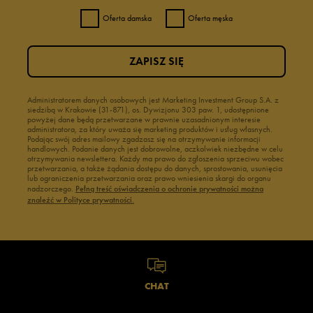
Oferta damska
Oferta męska
ZAPISZ SIĘ
Administratorem danych osobowych jest Marketing Investment Group S.A. z
siedzibą w Krakowie (31-871), os. Dywizjonu 303 paw. 1, udostępnione
powyżej dane będą przetwarzane w prawnie uzasadnionym interesie
administratora, za który uważa się marketing produktów i usług własnych.
Podając swój adres mailowy zgadzasz się na otrzymywanie informacji
handlowych. Podanie danych jest dobrowolne, aczkolwiek niezbędne w celu
otrzymywania newslettera. Każdy ma prawo do zgłoszenia sprzeciwu wobec
przetwarzania, a także żądania dostępu do danych, sprostowania, usunięcia
lub ograniczenia przetwarzania oraz prawo wniesienia skargi do organu
nadzorczego.
Pełną treść oświadczenia o ochronie prywatności można
znaleźć w Polityce prywatności.
CHAT