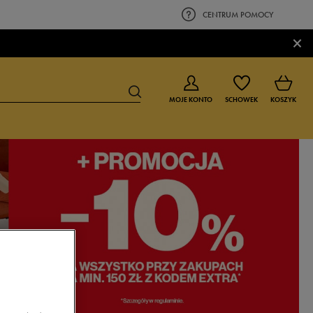
CENTRUM POMOCY
×
MOJE KONTO
SCHOWEK
KOSZYK
BUTY DLA CHŁOPCA
BUTY DLA DZIEWCZYNKI
0-4 lat
0-4 lat
4-8 lat
4-8 lat
9-16 lat
9-16 lat