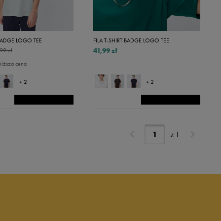
 BADGE LOGO TEE
FILA T-SHIRT BADGE LOGO TEE
41,99 zł
99 zł
niższa cena
+ 2
+ 2
z
1