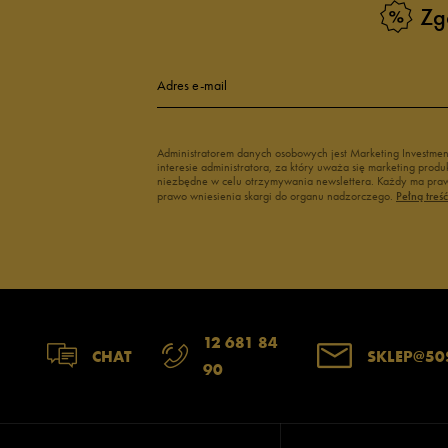
Zg
Adres e-mail
Administratorem danych osobowych jest Marketing Investme
interesie administratora, za który uważa się marketing pro
niezbędne w celu otrzymywania newslettera. Każdy ma prawo
prawo wniesienia skargi do organu nadzorczego.
Pełną treś
12 681 84
CHAT
SKLEP@50
90