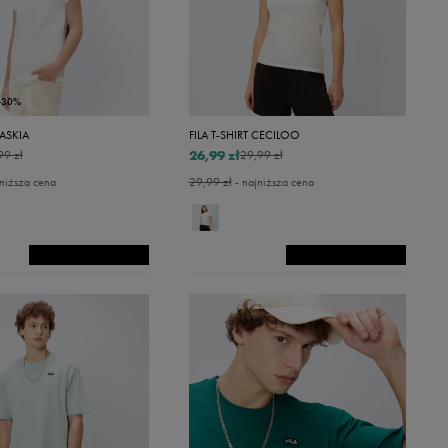
-30%
SASKIA
FILA T-SHIRT CECILOO
26,99 zł
99 zł
29,99 zł
niższa cena
29,99 zł
- najniższa cena