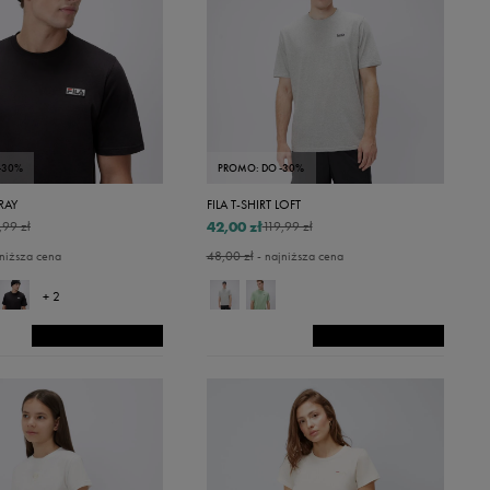
-30%
PROMO: DO -30%
TRAY
FILA T-SHIRT LOFT
42,00 zł
,99 zł
119,99 zł
niższa cena
48,00 zł
- najniższa cena
+ 2