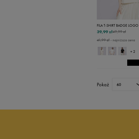
FILA T-SHIRT BADGE LOGO
39,99 zł
49,99 zł
41,99 zł
- najniższa cena
+ 2
Pokaż
60