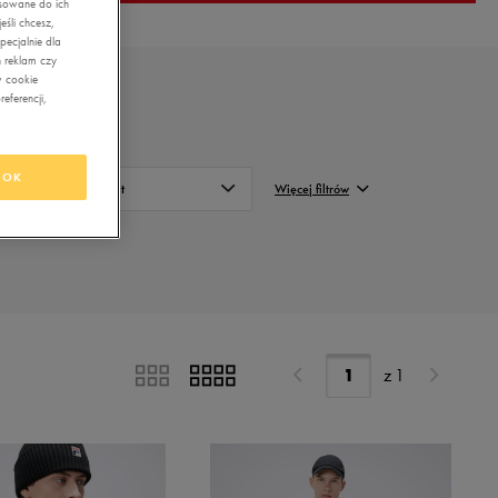
asowane do ich
śli chcesz,
ecjalnie dla
 reklam czy
w cookie
eferencji,
OK
Sport
Więcej filtrów
em
Na co dzień
FILTRUJ
em
Casual
Wyczyść
Do sportów
zimowych
Na trening i do
biegania
z
1