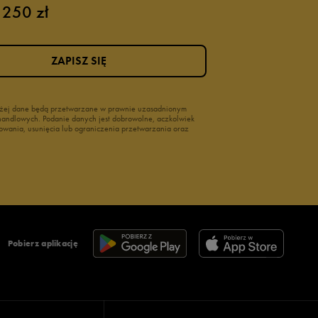
 250 zł
ZAPISZ SIĘ
wyżej dane będą przetwarzane w prawnie uzasadnionym
i handlowych. Podanie danych jest dobrowolne, aczkolwiek
owania, usunięcia lub ograniczenia przetwarzania oraz
Pobierz aplikację