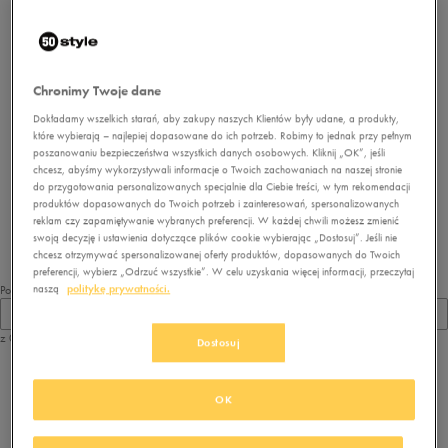
Chronimy Twoje dane
Dokładamy wszelkich starań, aby zakupy naszych Klientów były udane, a produkty,
które wybierają – najlepiej dopasowane do ich potrzeb. Robimy to jednak przy pełnym
poszanowaniu bezpieczeństwa wszystkich danych osobowych. Kliknij „OK”, jeśli
Brak produktów do wyświetlenia
chcesz, abyśmy wykorzystywali informacje o Twoich zachowaniach na naszej stronie
do przygotowania personalizowanych specjalnie dla Ciebie treści, w tym rekomendacji
Zmień kryteria wyszukiwania lub
produktów dopasowanych do Twoich potrzeb i zainteresowań, spersonalizowanych
usuń wybrane filtry
reklam czy zapamiętywanie wybranych preferencji. W każdej chwili możesz zmienić
swoją decyzję i ustawienia dotyczące plików cookie wybierając „Dostosuj”. Jeśli nie
chcesz otrzymywać spersonalizowanej oferty produktów, dopasowanych do Twoich
preferencji, wybierz „Odrzuć wszystkie”. W celu uzyskania więcej informacji, przeczytaj
naszą
politykę prywatności.
Pokaż
60
z 0
Dostosuj
z
1
OK
Przeglądasz
ubrania dla chłopca
. Dostępne modele: