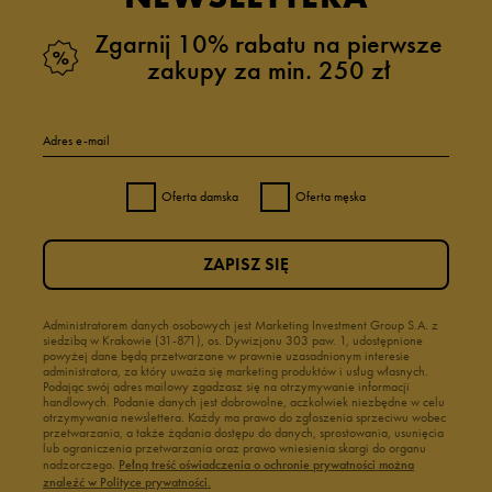
Zgarnij 10% rabatu na pierwsze
zakupy za min. 250 zł
Adres e-mail
Oferta damska
Oferta męska
ZAPISZ SIĘ
Administratorem danych osobowych jest Marketing Investment Group S.A. z
siedzibą w Krakowie (31-871), os. Dywizjonu 303 paw. 1, udostępnione
powyżej dane będą przetwarzane w prawnie uzasadnionym interesie
administratora, za który uważa się marketing produktów i usług własnych.
Podając swój adres mailowy zgadzasz się na otrzymywanie informacji
handlowych. Podanie danych jest dobrowolne, aczkolwiek niezbędne w celu
otrzymywania newslettera. Każdy ma prawo do zgłoszenia sprzeciwu wobec
przetwarzania, a także żądania dostępu do danych, sprostowania, usunięcia
lub ograniczenia przetwarzania oraz prawo wniesienia skargi do organu
nadzorczego.
Pełną treść oświadczenia o ochronie prywatności można
znaleźć w Polityce prywatności.