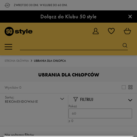
ZWROT DO 30 DNI. W KLUBIE DO 60 DNI.
×
Dołącz do Klubu 50 style
STRONA GŁÓWNA
UBRANIA DLA CHŁOPCA
UBRANIA DLA CHŁOPCÓW
Wyników
0
Sortuj:
FILTRUJ
REKOMENDOWANE
Pokaż
60
z 0
Nie wybrano filtrów