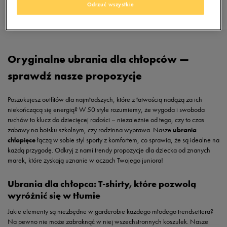
Odrzuć wszystkie
Oryginalne ubrania dla chłopców —
sprawdź nasze propozycje
Poszukujesz outfitów dla najmłodszych, które z łatwością nadążą za ich
niekończącą się energią? W 50 style rozumiemy, że wygoda i swoboda
ruchów to klucz do dziecięcej radości – niezależnie od tego, czy to czas
zabawy na boisku szkolnym, czy rodzinna wyprawa. Nasze
ubrania
chłopięce
łączą w sobie styl sporty z komfortem, co sprawia, że są idealne na
każdą przygodę. Odkryj z nami trendy propozycje dla dziecka od znanych
marek, które zyskają uznanie w oczach Twojego juniora!
Ubrania dla chłopca: T-shirty, które pozwolą
wyróżnić się w tłumie
Jakie elementy są niezbędne w garderobie każdego młodego trendsettera?
Na pewno nie może zabraknąć w niej wszechstronnych koszulek. Nasze