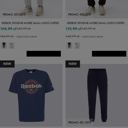
PROMO: DO -30%
PROMO: DO -30%
REEBOK SPODNIE ANDRE SMALL LOGO CUFFED
REEBOK SPODNIE ANDRE SMALL LOGO CUFFED
104,99 zł
119,99 zł
149,99 zł
149,99 zł
134,99 zł
- najniższa cena
149,99 zł
- najniższa cena
NEW
NEW
PROMO: DO -30%