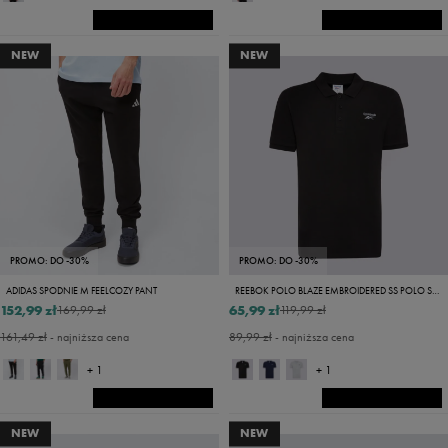
NEW
NEW
PROMO: DO -30%
PROMO: DO -30%
ADIDAS SPODNIE M FEELCOZY PANT
REEBOK POLO BLAZE EMBROIDERED SS POLO SHIRT
152,99 zł
65,99 zł
169,99 zł
119,99 zł
161,49 zł
- najniższa cena
89,99 zł
- najniższa cena
+ 1
+ 1
NEW
NEW