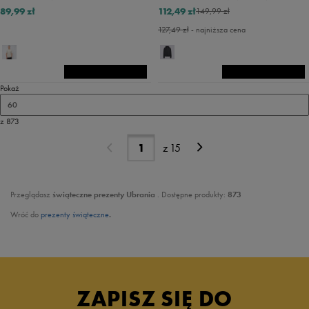
89,99 zł
112,49 zł
149,99 zł
127,49 zł
- najniższa cena
Pokaż
60
z 873
z
15
Przeglądasz
świąteczne prezenty Ubrania
. Dostępne produkty:
873
Wróć do
prezenty świąteczne
.
ZAPISZ SIĘ DO