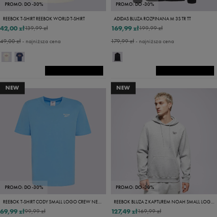
PROMO: DO -30%
PROMO: DO -30%
REEBOK T-SHIRT REEBOK WORLD T-SHIRT
ADIDAS BLUZA ROZPINANA M 3S TR TT
42,00 zł
169,99 zł
139,99 zł
199,99 zł
49,00 zł
- najniższa cena
179,99 zł
- najniższa cena
NEW
NEW
PROMO: DO -30%
PROMO: DO -30%
REEBOK T-SHIRT CODY SMALL LOGO CREW NECK SS TEE
REEBOK BLUZA Z KAPTUREM NOAH SMALL LOGO
69,99 zł
127,49 zł
99,99 zł
169,99 zł