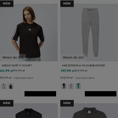
NEW
NEW
PROMO: DO -30%
PROMO: DO -30%
ADIDAS T-SHIRT W 3S SJ BF T
NIKE SPODNIE M NK CLUB BB JOGGER
84,99 zł
197,99 zł
99,99 zł
219,99 zł
89,99 zł
- najniższa cena
215,99 zł
- najniższa cena
NEW
NEW