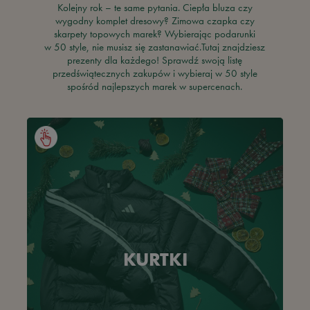
Kolejny rok – te same pytania. Ciepła bluza czy
wygodny komplet dresowy? Zimowa czapka czy
skarpety topowych marek? Wybierając podarunki
w 50 style, nie musisz się zastanawiać.Tutaj znajdziesz
prezenty dla każdego! Sprawdź swoją listę
przedświątecznych zakupów i wybieraj w 50 style
spośród najlepszych marek w supercenach.
KURTKI