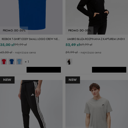
PROMO: DO -30%
PROMO: DO -30%
REEBOK T-SHIRT CODY SMALL LOGO CREW NECK SS TEE
UMBRO BLUZA ROZPINANA Z KAPTUREM LINDI II
35,00 zł
52,49 zł
99,99 zł
69,99 zł
45,00 zł
- najniższa cena
59,99 zł
- najniższa cena
+ 1
NEW
NEW