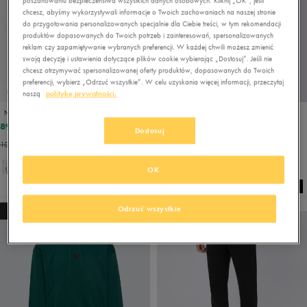
poszanowaniu bezpieczeństwa wszystkich danych osobowych. Kliknij „OK”, jeśli
chcesz, abyśmy wykorzystywali informacje o Twoich zachowaniach na naszej stronie
do przygotowania personalizowanych specjalnie dla Ciebie treści, w tym rekomendacji
produktów dopasowanych do Twoich potrzeb i zainteresowań, spersonalizowanych
reklam czy zapamiętywanie wybranych preferencji. W każdej chwili możesz zmienić
swoją decyzję i ustawienia dotyczące plików cookie wybierając „Dostosuj”. Jeśli nie
chcesz otrzymywać spersonalizowanej oferty produktów, dopasowanych do Twoich
preferencji, wybierz „Odrzuć wszystkie”. W celu uzyskania więcej informacji, przeczytaj
PRODUKT SPECJALNY
PROMO: DO -30%
naszą
politykę prywatności.
NIKE T-SHIRT SPORTSWEAR CLUB
REEBOK BLUZA Z KAPTUREM RAPHAEL
89,99 zł
119,99 zł
99,99 zł
149,99 zł
Dostosuj
109,99 zł
- najniższa cena
134,99 zł
- najniższa cena
+ 2
OK
Odrzuć wszystkie
NEW
NEW