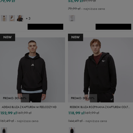
79,99 zł
55,99 zł
69,99 zł
79,99 zł
- najniższa cena
+ 3
NEW
NEW
PROMO: DO -30%
PROMO: DO -30%
ADIDAS BLUZA Z KAPTUREM M FEELCOZY HD
REEBOK BLUZA ROZPINANA Z KAPTUREM COLTON
152,99 zł
118,99 zł
169,99 zł
169,99 zł
161,49 zł
- najniższa cena
144,49 zł
- najniższa cena