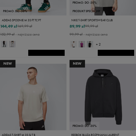
PROMO: DO -30%
PROMO: DO -30%
PRODUKT SPECJALNY
ADIDAS SPODNIE M 3S FT TC PT
NIKE T-SHIRT SPORTSWEAR CLUB
144,49 zł
89,99 zł
169,99 zł
99,99 zł
152,99 zł
- najniższa cena
99,99 zł
- najniższa cena
+ 2
NEW
NEW
PROMO: DO -30%
ADIDAS T-SHIRT M 3S SJ T B
REEBOK BLUZA ROZPINANA LAURENT