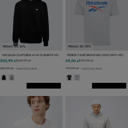
PROMO: DO -30%
PROMO: DO -30%
NIKE BLUZA Z KAPTUREM M NK CLUB BB PO HOODIE
REEBOK T-SHIRT BRUNO BIG LOGO CREW NECK SS TEE
224,99 zł
54,00 zł
249,99 zł
119,99 zł
251,99 zł
- najniższa cena
119,99 zł
- najniższa cena