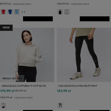
89,99 zł
- najniższa cena
152,99 zł
- najniższa cena
+ 1
NEW
PROMO: DO -30%
ADIDAS BLUZA Z KAPTUREM W 3S FT QZ HD
NIKE LEGGINGS M PRO DRI-FIT TIGHT
170,99 zł
152,99 zł
189,99 zł
183,99 zł
- najniższa cena