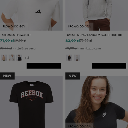
PROMO: DO -30%
PROMO: DO -30%
ADIDAS T-SHIRT M SL SJ T
UMBRO BLUZA Z KAPTUREM LARGE LOGO HOODIE
71,99 zł
63,99 zł
89,99 zł
79,99 zł
79,99 zł
- najniższa cena
79,99 zł
- najniższa cena
+ 5
NEW
NEW
PROMO: DO -30%