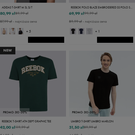
ADIDAS T-SHIRT M SL SJ T
REEBOK POLO BLAZE EMBROIDERED SS POLO SHIRT
80,99 zł
69,99 zł
89,99 zł
99,99 zł
87,99 zł
- najniższa cena
89,99 zł
- najniższa cena
+ 5
+ 1
NEW
PROMO: DO -30%
PROMO: DO -30%
REEBOK T-SHIRT ATH DEPT GRAPHIC TEE
UMBRO T-SHIRT UMBRO MARLON
42,00 zł
31,50 zł
119,99 zł
89,99 zł