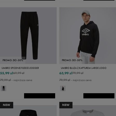
PROMO: DO -30%
PROMO: DO -30%
UMBRO SPODNIE FLEECE JOGGER
UMBRO BLUZA Z KAPTUREM LARGE LOGO
55,99 zł
63,99 zł
69,99 zł
79,99 zł
79,99 zł
- najniższa cena
79,99 zł
- najniższa cena
NEW
NEW