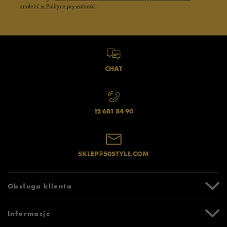
znaleźć w Polityce prywatności.
CHAT
12 681 84 90
SKLEP@50STYLE.COM
Obsługa klienta
Centrum Pomocy
Informacje
Zwroty i reklamacje