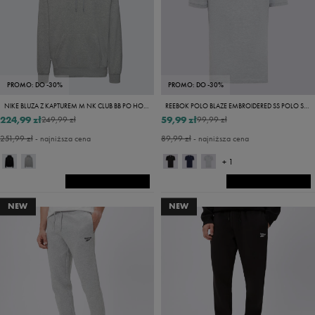
PROMO: DO -30%
PROMO: DO -30%
NIKE BLUZA Z KAPTUREM M NK CLUB BB PO HOODIE
REEBOK POLO BLAZE EMBROIDERED SS POLO SHIRT
224,99 zł
59,99 zł
249,99 zł
99,99 zł
251,99 zł
- najniższa cena
89,99 zł
- najniższa cena
+ 1
NEW
NEW