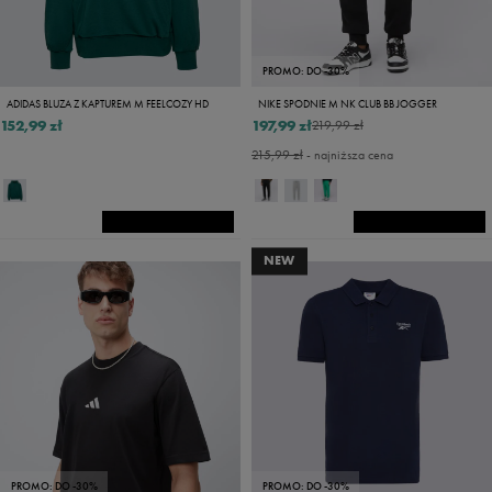
PROMO: DO -30%
ADIDAS BLUZA Z KAPTUREM M FEELCOZY HD
NIKE SPODNIE M NK CLUB BB JOGGER
152,99 zł
197,99 zł
219,99 zł
215,99 zł
- najniższa cena
NEW
PROMO: DO -30%
PROMO: DO -30%