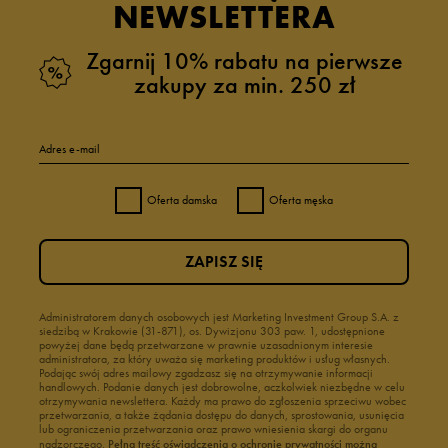
NEWSLETTERA
Zgarnij 10% rabatu na pierwsze
zakupy za min. 250 zł
Adres e-mail
Oferta damska
Oferta męska
ZAPISZ SIĘ
Administratorem danych osobowych jest Marketing Investment Group S.A. z
siedzibą w Krakowie (31-871), os. Dywizjonu 303 paw. 1, udostępnione
powyżej dane będą przetwarzane w prawnie uzasadnionym interesie
administratora, za który uważa się marketing produktów i usług własnych.
Podając swój adres mailowy zgadzasz się na otrzymywanie informacji
handlowych. Podanie danych jest dobrowolne, aczkolwiek niezbędne w celu
otrzymywania newslettera. Każdy ma prawo do zgłoszenia sprzeciwu wobec
przetwarzania, a także żądania dostępu do danych, sprostowania, usunięcia
lub ograniczenia przetwarzania oraz prawo wniesienia skargi do organu
nadzorczego.
Pełną treść oświadczenia o ochronie prywatności można