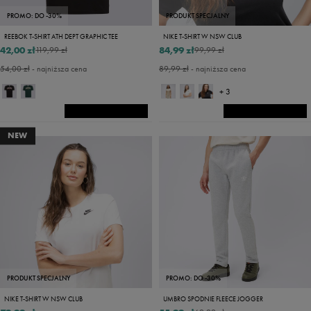
PROMO: DO -30%
PRODUKT SPECJALNY
REEBOK T-SHIRT ATH DEPT GRAPHIC TEE
NIKE T-SHIRT W NSW CLUB
42,00 zł
84,99 zł
119,99 zł
99,99 zł
54,00 zł
- najniższa cena
89,99 zł
- najniższa cena
+ 3
NEW
PRODUKT SPECJALNY
PROMO: DO -30%
NIKE T-SHIRT W NSW CLUB
UMBRO SPODNIE FLEECE JOGGER