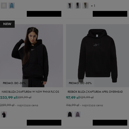
+ 1
NEW
PROMO: DO -30%
PROMO: DO -30%
NIKE BLUZA Z KAPTUREM W NSW PHNX FLC OS
REEBOK BLUZA Z KAPTUREM APRIL OVERHEAD
233,99 zł
97,49 zł
259,99 zł
129,99 zł
259,99 zł
- najniższa cena
116,99 zł
- najniższa cena