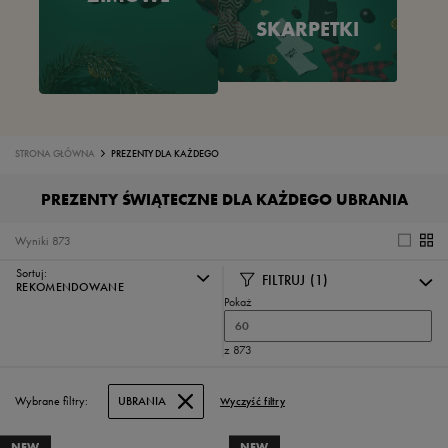
SKARPETKI
STRONA GŁÓWNA
PREZENTY DLA KAŻDEGO
PREZENTY ŚWIĄTECZNE DLA KAŻDEGO UBRANIA
Wyniki
873
Sortuj:
FILTRUJ
(1)
REKOMENDOWANE
Pokaż
60
z 873
Wybrane filtry:
UBRANIA
Wyczyść filtry
NEW
NEW