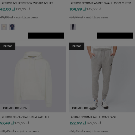
REEBOK T-SHIRT REEBOK WORLD T-SHIRT
REEBOK SPODNIE ANDRE SMALL LOGO CUFFED PANT
42,00 zł
104,99 zł
139,99 zł
149,99 zł
49,00 zł
- najniższa cena
134,99 zł
- najniższa cena
NEW
NEW
PROMO: DO -30%
PROMO: DO -30%
REEBOK BLUZA Z KAPTUREM RAPHAEL
ADIDAS SPODNIE M FEELCOZY PANT
97,49 zł
152,99 zł
129,99 zł
169,99 zł
110,49 zł
- najniższa cena
161,49 zł
- najniższa cena