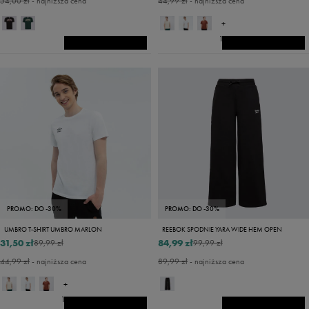
54,00 zł
- najniższa cena
44,99 zł
- najniższa cena
+
14
PROMO: DO -30%
PROMO: DO -30%
UMBRO T-SHIRT UMBRO MARLON
REEBOK SPODNIE YARA WIDE HEM OPEN
31,50 zł
84,99 zł
89,99 zł
99,99 zł
44,99 zł
- najniższa cena
89,99 zł
- najniższa cena
+
14