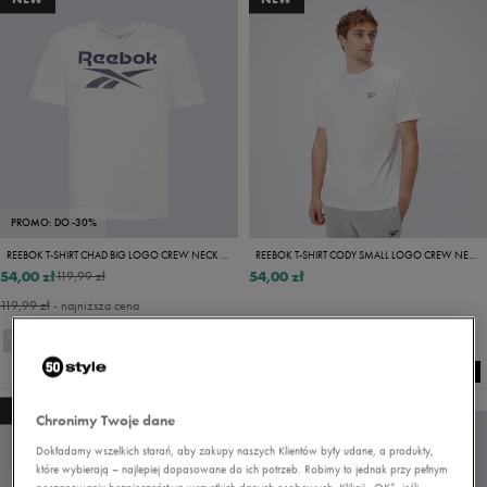
PROMO: DO -30%
REEBOK T-SHIRT CHAD BIG LOGO CREW NECK SS TEE
REEBOK T-SHIRT CODY SMALL LOGO CREW NECK
54,00 zł
54,00 zł
119,99 zł
119,99 zł
- najniższa cena
NEW
NEW
Chronimy Twoje dane
Dokładamy wszelkich starań, aby zakupy naszych Klientów były udane, a produkty,
które wybierają – najlepiej dopasowane do ich potrzeb. Robimy to jednak przy pełnym