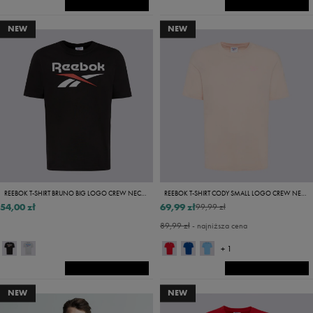
NEW
NEW
REEBOK T-SHIRT BRUNO BIG LOGO CREW NECK SS TEE
REEBOK T-SHIRT CODY SMALL LOGO CREW NECK SS TEE
54,00 zł
69,99 zł
99,99 zł
89,99 zł
- najniższa cena
+ 1
NEW
NEW