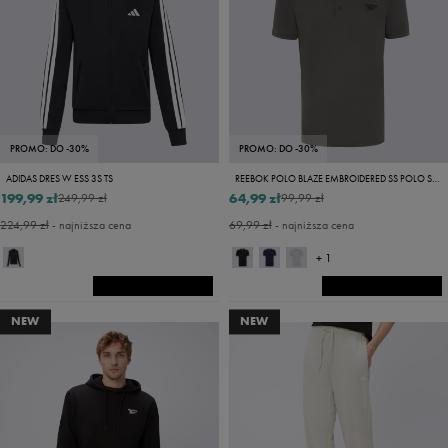
PROMO: DO -30%
PROMO: DO -30%
ADIDAS DRES W ESS 3S TS
REEBOK POLO BLAZE EMBROIDERED SS POLO SHIRT
199,99 zł
64,99 zł
249,99 zł
99,99 zł
224,99 zł
- najniższa cena
69,99 zł
- najniższa cena
+ 1
NEW
NEW