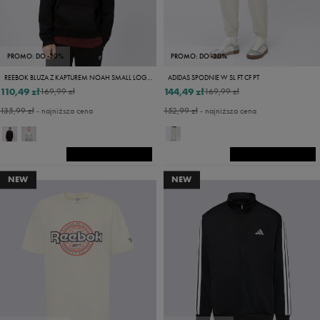
PROMO: DO -30%
PROMO: DO -30%
REEBOK BLUZA Z KAPTUREM NOAH SMALL LOGO
ADIDAS SPODNIE W SL FT CF PT
110,49 zł
144,49 zł
169,99 zł
169,99 zł
135,99 zł
- najniższa cena
152,99 zł
- najniższa cena
NEW
NEW