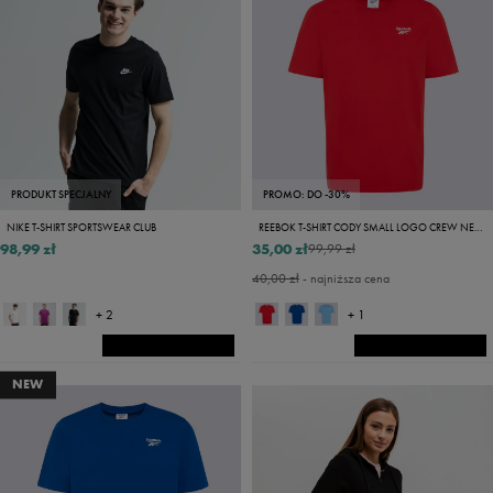
PRODUKT SPECJALNY
PROMO: DO -30%
NIKE T-SHIRT SPORTSWEAR CLUB
REEBOK T-SHIRT CODY SMALL LOGO CREW NECK SS TEE
98,99 zł
35,00 zł
99,99 zł
40,00 zł
- najniższa cena
+ 2
+ 1
NEW