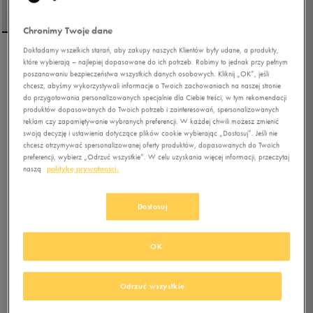
Chronimy Twoje dane
Dokładamy wszelkich starań, aby zakupy naszych Klientów były udane, a produkty,
które wybierają – najlepiej dopasowane do ich potrzeb. Robimy to jednak przy pełnym
UMBRO T-SHIRT ESS
poszanowaniu bezpieczeństwa wszystkich danych osobowych. Kliknij „OK”, jeśli
DOUBLE LOGO
chcesz, abyśmy wykorzystywali informacje o Twoich zachowaniach na naszej stronie
do przygotowania personalizowanych specjalnie dla Ciebie treści, w tym rekomendacji
produktów dopasowanych do Twoich potrzeb i zainteresowań, spersonalizowanych
4.9
(
17
)
reklam czy zapamiętywanie wybranych preferencji. W każdej chwili możesz zmienić
27,00
zł
z Vat
swoją decyzję i ustawienia dotyczące plików cookie wybierając „Dostosuj”. Jeśli nie
chcesz otrzymywać spersonalizowanej oferty produktów, dopasowanych do Twoich
31,5
zł
-14%
(najniższa cena z 30 dni przed obniżką)
preferencji, wybierz „Odrzuć wszystkie”. W celu uzyskania więcej informacji, przeczytaj
89,99
zł
-70%
(cena początkowa)
naszą
politykę prywatności.
+ 450 PKT W
KLUBIE 50 STYLE
Dostosuj
Kolor:
beżowy
OK
Odrzuć wszystkie