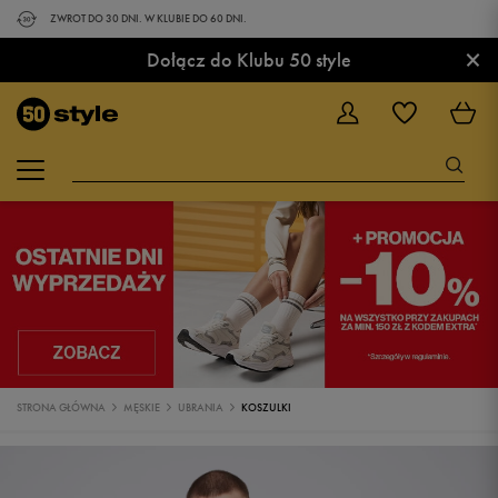
ZWROT DO 30 DNI. W KLUBIE DO 60 DNI.
×
Dołącz do Klubu 50 style
STRONA GŁÓWNA
MĘSKIE
UBRANIA
KOSZULKI