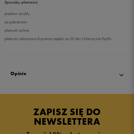
Sposoby płatności:
przelew zwykły
za pobraniem
płatność online
płatność odroczona Kup teraz zapłać za 30 dni z Klarną lub PayPo
Opinie
4.9
opinii klientów
17
z całego okresu
ZAPISZ SIĘ DO
zebranych i zweryfikowanych przez
NEWSLETTERA