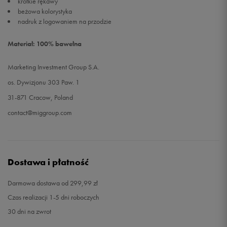
krótkie rękawy
beżowa kolorystyka
nadruk z logowaniem na przodzie
Materiał: 100% bawełna
Marketing Investment Group S.A.
os. Dywizjonu 303 Paw. 1
31-871 Cracow, Poland
contact@miggroup.com
Dostawa i płatność
Darmowa dostawa od 299,99 zł
Czas realizacji 1-5 dni roboczych
30 dni na zwrot