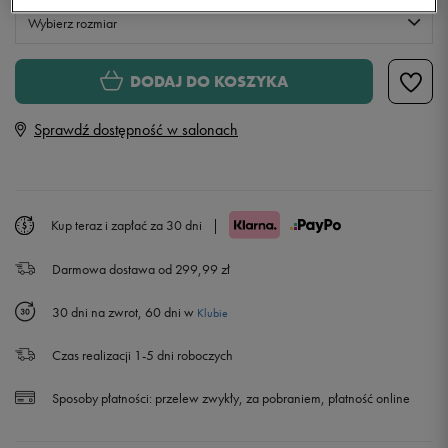
Wybierz rozmiar
S
DODAJ DO KOSZYKA
Sprawdź dostępność w salonach
M
L
Kup teraz i zapłać za 30 dni
|
XL
Powiadom o dostępności
Darmowa dostawa od 299,99 zł
XXL
Powiadom o dostępności
30 dni na zwrot, 60 dni w
Klubie
Czas realizacji 1-5 dni roboczych
Sposoby płatności:
przelew zwykły, za pobraniem, płatność online