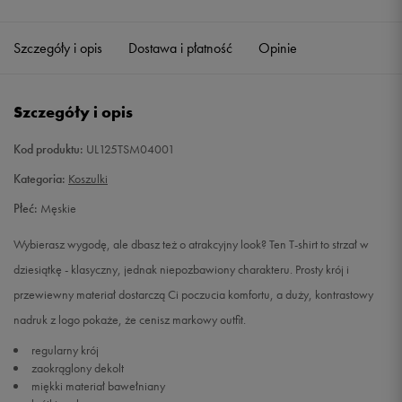
Szczegóły i opis
Dostawa i płatność
Opinie
Szczegóły i opis
Kod produktu:
UL125TSM04001
Kategoria:
Koszulki
Płeć:
Męskie
Wybierasz wygodę, ale dbasz też o atrakcyjny look? Ten T-shirt to strzał w
dziesiątkę - klasyczny, jednak niepozbawiony charakteru. Prosty krój i
przewiewny materiał dostarczą Ci poczucia komfortu, a duży, kontrastowy
nadruk z logo pokaże, że cenisz markowy outfit.
regularny krój
zaokrąglony dekolt
miękki materiał bawełniany