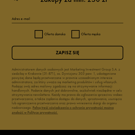
Adres e-mail
Oferta damska
Oferta męska
ZAPISZ SIĘ
Administratorem danych osobowych jest Marketing Investment Group S.A. z
siedzibą w Krakowie (31-871), os. Dywizjonu 303 paw. 1, udostępnione
powyżej dane będą przetwarzane w prawnie uzasadnionym interesie
administratora, za który uważa się marketing produktów i usług własnych.
Podając swój adres mailowy zgadzasz się na otrzymywanie informacji
handlowych. Podanie danych jest dobrowolne, aczkolwiek niezbędne w celu
otrzymywania newslettera. Każdy ma prawo do zgłoszenia sprzeciwu wobec
przetwarzania, a także żądania dostępu do danych, sprostowania, usunięcia
lub ograniczenia przetwarzania oraz prawo wniesienia skargi do organu
nadzorczego.
Pełną treść oświadczenia o ochronie prywatności można
znaleźć w Polityce prywatności.