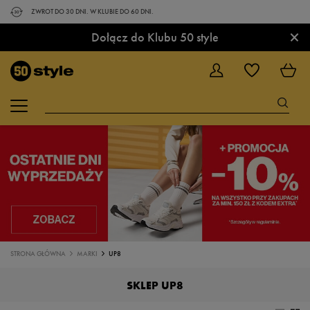
ZWROT DO 30 DNI. W KLUBIE DO 60 DNI.
×
Dołącz do Klubu 50 style
STRONA GŁÓWNA
MARKI
UP8
SKLEP UP8