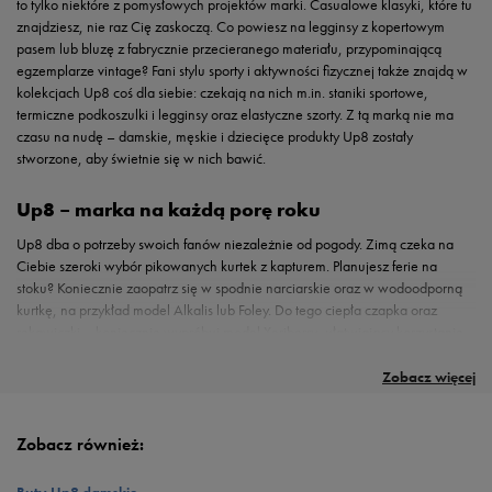
to tylko niektóre z pomysłowych projektów marki. Casualowe klasyki, które tu
znajdziesz, nie raz Cię zaskoczą. Co powiesz na legginsy z kopertowym
pasem lub bluzę z fabrycznie przecieranego materiału, przypominającą
egzemplarze vintage? Fani stylu sporty i aktywności fizycznej także znajdą w
kolekcjach Up8 coś dla siebie: czekają na nich m.in. staniki sportowe,
termiczne podkoszulki i legginsy oraz elastyczne szorty. Z tą marką nie ma
czasu na nudę – damskie, męskie i dziecięce produkty Up8 zostały
stworzone, aby świetnie się w nich bawić.
Up8 – marka na każdą porę roku
Up8 dba o potrzeby swoich fanów niezależnie od pogody. Zimą czeka na
Ciebie szeroki wybór pikowanych kurtek z kapturem. Planujesz ferie na
stoku? Koniecznie zaopatrz się w spodnie narciarskie oraz w wodoodporną
kurtkę, na przykład model Alkalis lub Foley. Do tego ciepła czapka oraz
rękawiczki – koniecznie wypróbuj model Xeriberry, ułatwiający korzystanie
Od stóp do głów z Up8
ze smartfona. Odświeżasz garderobę przygotowując się na ciepłe miesiące?
Odkryj buty i akcesoria, które ubarwią Twój dzień! W sklepie 50 style
Letnie ubrania UP8 sprawiają, że zaczniesz się marzyć o wakacjach. Odkryj
znajdziesz szeroki wybór obuwia marki Up8, które bez problemu dopasujesz
Zobacz więcej
casualowe sukienki w marynarskie paski, T-shirty Anders, Moore i Tento
do swoich potrzeb i stylu życia. Szukasz niebanalnych modeli, które wpiszą
inspirowane stylem surferów oraz krótkie spodenki – na przykład luźne
się w miejskie stylówki? Masz do wyboru wielokolorowe sneakersy o
modele wiązane w talii lub szorty cargo, które są na fali również w tym
kontrastujących ze sobą fakturach, jak na przykład UP8 Roadrunner,
Zobacz również:
sezonie. Plażowanie umili Ci dobrze dobrany strój kąpielowy. Wolisz
wsuwane buty żeglarskie Magome w stonowanej kolorystyce lub trampki z
jednoczęściowy, ze sznurowaniem w stylu retro czy może bikini z falbanką
wysokojakościowego materiału canvas. Znajdzie się również coś dla