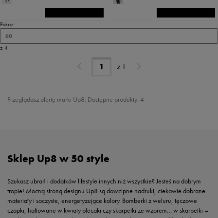
Pokaż
60
z 4
z
1
Przeglądasz ofertę marki Up8. Dostępne produkty: 4
Sklep Up8 w 50 style
Szukasz ubrań i dodatków lifestyle innych niż wszystkie? Jesteś na dobrym
tropie! Mocną stroną designu Up8 są dowcipne nadruki, ciekawie dobrane
materiały i soczyste, energetyzujące kolory. Bomberki z weluru, tęczowe
czapki, haftowane w kwiaty plecaki czy skarpetki ze wzorem… w skarpetki –