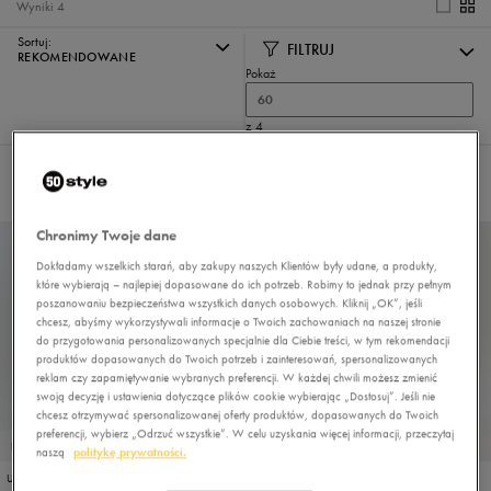
Wyniki
4
Sortuj:
FILTRUJ
REKOMENDOWANE
Pokaż
60
z 4
Nie wybrano filtrów
Chronimy Twoje dane
Dokładamy wszelkich starań, aby zakupy naszych Klientów były udane, a produkty,
które wybierają – najlepiej dopasowane do ich potrzeb. Robimy to jednak przy pełnym
poszanowaniu bezpieczeństwa wszystkich danych osobowych. Kliknij „OK”, jeśli
chcesz, abyśmy wykorzystywali informacje o Twoich zachowaniach na naszej stronie
do przygotowania personalizowanych specjalnie dla Ciebie treści, w tym rekomendacji
produktów dopasowanych do Twoich potrzeb i zainteresowań, spersonalizowanych
reklam czy zapamiętywanie wybranych preferencji. W każdej chwili możesz zmienić
swoją decyzję i ustawienia dotyczące plików cookie wybierając „Dostosuj”. Jeśli nie
chcesz otrzymywać spersonalizowanej oferty produktów, dopasowanych do Twoich
preferencji, wybierz „Odrzuć wszystkie”. W celu uzyskania więcej informacji, przeczytaj
PROMO: DO -30%
PROMO: DO -30%
naszą
politykę prywatności.
UP8 T-SHIRT TERMICZNY TEXON
UP8 LEGGINGS TERMICZNE CREEL