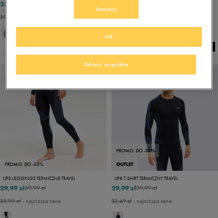
33,99 zł
29,99 zł
39,99 zł
39,99 zł
Dostosuj
39,99 zł
- najniższa cena
39,99 zł
- najniższa cena
OK
Odrzuć wszystkie
PROMO: DO -30%
PROMO: DO -30%
OUTLET
UP8 LEGGINGS TERMICZNE TRAVEL
UP8 T-SHIRT TERMICZNY TRAVEL
29,99 zł
29,99 zł
39,99 zł
39,99 zł
35,99 zł
- najniższa cena
32,49 zł
- najniższa cena