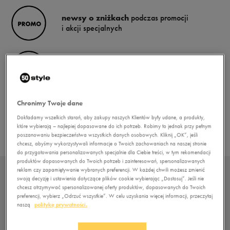
newsy o zniżkach
podczas promocji
i akcji specjalnych
informacje o
nowościach
Chronimy Twoje dane
pewność,
że nie ominie Cię
start żadnej wyprzedaży
Dokładamy wszelkich starań, aby zakupy naszych Klientów były udane, a produkty,
które wybierają – najlepiej dopasowane do ich potrzeb. Robimy to jednak przy pełnym
poszanowaniu bezpieczeństwa wszystkich danych osobowych. Kliknij „OK”, jeśli
chcesz, abyśmy wykorzystywali informacje o Twoich zachowaniach na naszej stronie
do przygotowania personalizowanych specjalnie dla Ciebie treści, w tym rekomendacji
produktów dopasowanych do Twoich potrzeb i zainteresowań, spersonalizowanych
reklam czy zapamiętywanie wybranych preferencji. W każdej chwili możesz zmienić
swoją decyzję i ustawienia dotyczące plików cookie wybierając „Dostosuj”. Jeśli nie
JAK ZAPISAĆ SIĘ DO NEWSLETTERA?
chcesz otrzymywać spersonalizowanej oferty produktów, dopasowanych do Twoich
preferencji, wybierz „Odrzuć wszystkie”. W celu uzyskania więcej informacji, przeczytaj
naszą
politykę prywatności.
To bardzo proste!