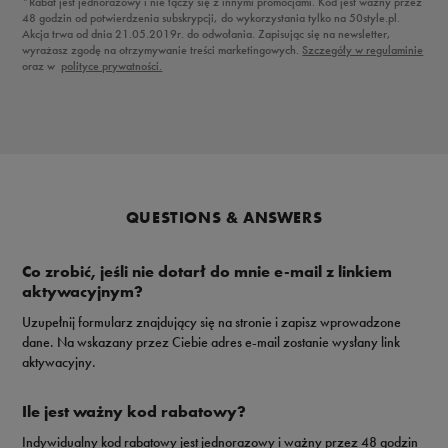
*Rabat jest jednorazowy i nie łączy się z innymi promocjami. Kod jest ważny przez
48 godzin od potwierdzenia subskrypcji, do wykorzystania tylko na 50style.pl.
Akcja trwa od dnia 21.05.2019r. do odwołania. Zapisując się na newsletter,
wyrażasz zgodę na otrzymywanie treści marketingowych.
Szczegóły w regulaminie
oraz w
polityce prywatności.
QUESTIONS & ANSWERS
Co zrobić, jeśli nie dotarł do mnie e-mail z linkiem
aktywacyjnym?
Uzupełnij formularz znajdujący się na stronie i zapisz wprowadzone
dane. Na wskazany przez Ciebie adres e-mail zostanie wysłany link
aktywacyjny.
Ile jest ważny kod rabatowy?
Indywidualny kod rabatowy jest jednorazowy i ważny przez 48 godzin