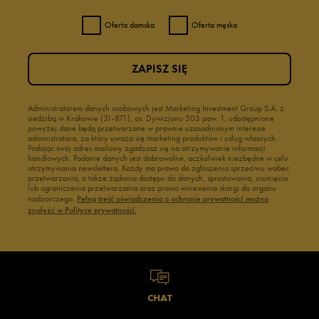
Oferta damska
Oferta męska
ZAPISZ SIĘ
Administratorem danych osobowych jest Marketing Investment Group S.A. z
siedzibą w Krakowie (31-871), os. Dywizjonu 303 paw. 1, udostępnione
powyżej dane będą przetwarzane w prawnie uzasadnionym interesie
administratora, za który uważa się marketing produktów i usług własnych.
Podając swój adres mailowy zgadzasz się na otrzymywanie informacji
handlowych. Podanie danych jest dobrowolne, aczkolwiek niezbędne w celu
otrzymywania newslettera. Każdy ma prawo do zgłoszenia sprzeciwu wobec
przetwarzania, a także żądania dostępu do danych, sprostowania, usunięcia
lub ograniczenia przetwarzania oraz prawo wniesienia skargi do organu
nadzorczego.
Pełną treść oświadczenia o ochronie prywatności można
znaleźć w Polityce prywatności.
CHAT