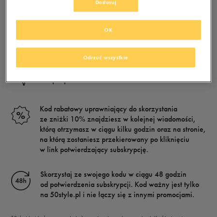
Dostosuj
Uzupełnij formularz znajdujący się na stronie
i zapisz wprowadzone dane. Na wskazany przez
OK
Ciebie adres e-mail zostanie wysłany link
aktywacyjny.
Odrzuć wszystkie
Kliknij w link „Aktywuj newsletter”, potwierdzając
swój zapis.
Kod rabatowy uprawniający do skorzystania
ze zniżki 10% znajdziesz w kolejnej wiadomości,
którą otrzymasz w ciągu kilku godzin oraz na stronie,
na którą zostaniesz przekierowany po kliknięciu
w link potwierdzający subskrypcję.
Skorzystaj ze swojego kodu w ciągu 48 godzin
od potwierdzenia subskrypcji. Kod ważny jest tylko
na 50style.pl i nie łączy się z innymi promocjami.