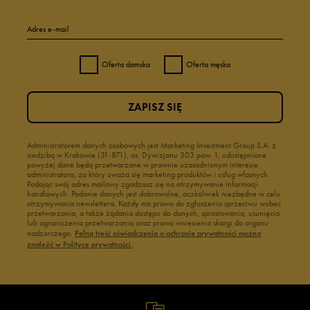
Adres e-mail
Oferta damska
Oferta męska
ZAPISZ SIĘ
Administratorem danych osobowych jest Marketing Investment Group S.A. z
siedzibą w Krakowie (31-871), os. Dywizjonu 303 paw. 1, udostępnione
powyżej dane będą przetwarzane w prawnie uzasadnionym interesie
administratora, za który uważa się marketing produktów i usług własnych.
Podając swój adres mailowy zgadzasz się na otrzymywanie informacji
handlowych. Podanie danych jest dobrowolne, aczkolwiek niezbędne w celu
otrzymywania newslettera. Każdy ma prawo do zgłoszenia sprzeciwu wobec
przetwarzania, a także żądania dostępu do danych, sprostowania, usunięcia
lub ograniczenia przetwarzania oraz prawo wniesienia skargi do organu
nadzorczego.
Pełną treść oświadczenia o ochronie prywatności można
znaleźć w Polityce prywatności.