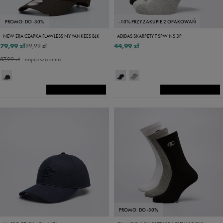
PROMO: DO -30%
-10% PRZY ZAKUPIE 2 OPAKOWAŃ
NEW ERA CZAPKA FLAWLESS NY YANKEES BLK
ADIDAS SKARPETY T SPW NS 3P
79,99 zł
44,99 zł
99,99 zł
87,99 zł
- najniższa cena
PROMO: DO -30%