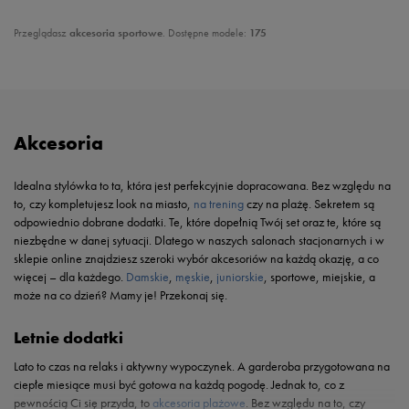
Przeglądasz
akcesoria sportowe
. Dostępne modele:
175
Akcesoria
Idealna stylówka to ta, która jest perfekcyjnie dopracowana. Bez względu na
to, czy kompletujesz look na miasto,
na trening
czy na plażę. Sekretem są
odpowiednio dobrane dodatki. Te, które dopełnią Twój set oraz te, które są
niezbędne w danej sytuacji. Dlatego w naszych salonach stacjonarnych i w
sklepie online znajdziesz szeroki wybór akcesoriów na każdą okazję, a co
więcej – dla każdego.
Damskie
,
męskie
,
juniorskie
, sportowe, miejskie, a
może na co dzień? Mamy je! Przekonaj się.
Letnie dodatki
Lato to czas na relaks i aktywny wypoczynek. A garderoba przygotowana na
ciepłe miesiące musi być gotowa na każdą pogodę. Jednak to, co z
pewnością Ci się przyda, to
akcesoria plażowe
. Bez względu na to, czy