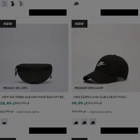
NEW
NEW
PROMO: DO -30%
PRODUKT SPECJALNY
NEW ERA TORBA MLB MINI WAIST BAG NYY BOB NEW YORK YANKEES BL
NIKE CZAPKA U NK CLUB U CB FUT WSH L
58,49 zł
99,99 zł
89,99 zł
119,99 zł
62,99 zł
- najniższa cena
119,99 zł
- najniższa cena