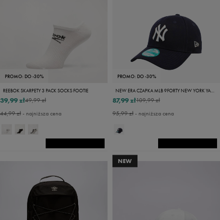
PROMO: DO -30%
PROMO: DO -30%
REEBOK SKARPETY 3 PACK SOCKS FOOTIE
NEW ERA CZAPKA MLB 9FORTY NEW YORK YANKEES BAS NEW YORK YANK
39,99 zł
87,99 zł
49,99 zł
109,99 zł
44,99 zł
- najniższa cena
95,99 zł
- najniższa cena
NEW