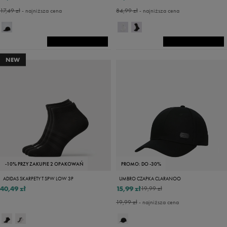
17,49 zł
- najniższa cena
84,99 zł
- najniższa cena
NEW
-10% PRZY ZAKUPIE 2 OPAKOWAŃ
PROMO: DO -30%
ADIDAS SKARPETY T SPW LOW 3P
UMBRO CZAPKA CLARANOO
40,49 zł
15,99 zł
19,99 zł
19,99 zł
- najniższa cena