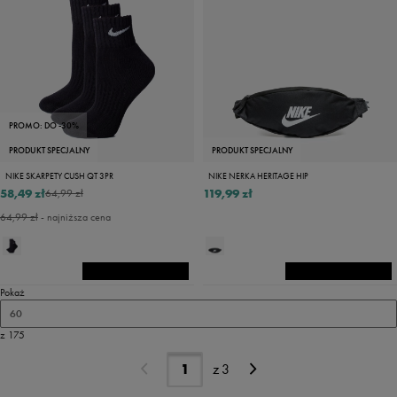
PROMO: DO -30%
PRODUKT SPECJALNY
PRODUKT SPECJALNY
NIKE SKARPETY CUSH QT 3PR
NIKE NERKA HERITAGE HIP
58,49 zł
119,99 zł
64,99 zł
64,99 zł
- najniższa cena
Pokaż
60
z 175
z
3