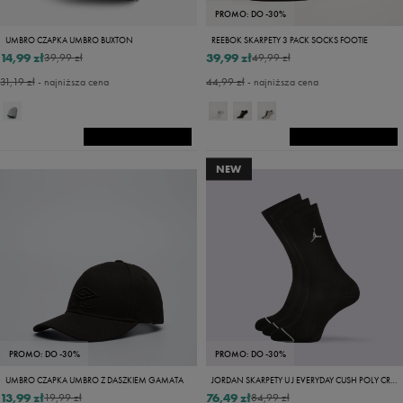
PROMO: DO -30%
UMBRO CZAPKA UMBRO BUXTON
REEBOK SKARPETY 3 PACK SOCKS FOOTIE
14,99 zł
39,99 zł
39,99 zł
49,99 zł
31,19 zł
- najniższa cena
44,99 zł
- najniższa cena
NEW
PROMO: DO -30%
PROMO: DO -30%
UMBRO CZAPKA UMBRO Z DASZKIEM GAMATA
JORDAN SKARPETY U J EVERYDAY CUSH POLY CREW 3PR
13,99 zł
76,49 zł
19,99 zł
84,99 zł