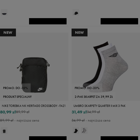
NEW
NEW
PROMO: DO -30%
PROMO: DO -30%
PRODUKT SPECJALNY
2-PAK SKARPET ZA 39,99 ZŁ
NIKE TOREBKA NK HERITAGE CROSSBODY - FA21
UMBRO SKARPETY QUARTER II MIX 3 PAK
80,99 zł
31,49 zł
89,99 zł
34,99 zł
89,99 zł
- najniższa cena
34,99 zł
- najniższa cena