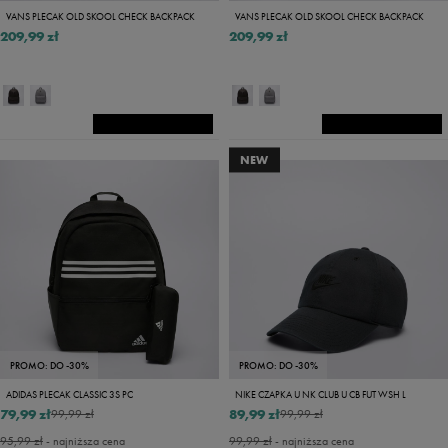
VANS PLECAK OLD SKOOL CHECK BACKPACK
VANS PLECAK OLD SKOOL CHECK BACKPACK
209,99 zł
209,99 zł
NEW
PROMO: DO -30%
PROMO: DO -30%
ADIDAS PLECAK CLASSIC 3S PC
NIKE CZAPKA U NK CLUB U CB FUT WSH L
79,99 zł
89,99 zł
99,99 zł
99,99 zł
95,99 zł
- najniższa cena
99,99 zł
- najniższa cena