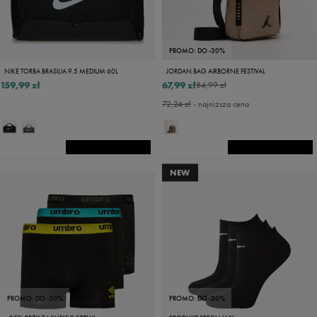
PROMO: DO -30%
NIKE TORBA BRASILIA 9.5 MEDIUM 60L
JORDAN BAG AIRBORNE FESTIVAL
159,99 zł
67,99 zł
84,99 zł
72,24 zł
- najniższa cena
NEW
PROMO: DO -30%
PROMO: DO -30%