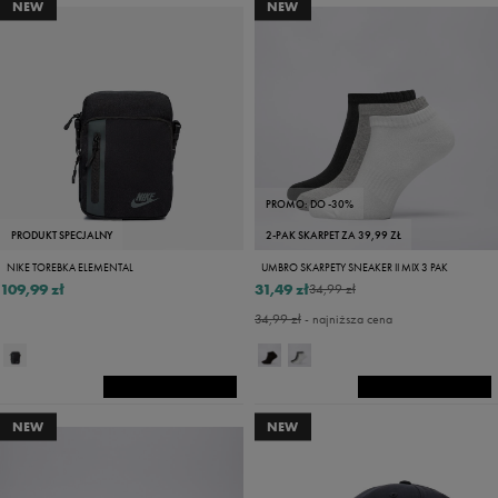
NEW
NEW
PROMO: DO -30%
PRODUKT SPECJALNY
2-PAK SKARPET ZA 39,99 ZŁ
NIKE TOREBKA ELEMENTAL
UMBRO SKARPETY SNEAKER II MIX 3 PAK
109,99 zł
31,49 zł
34,99 zł
34,99 zł
- najniższa cena
NEW
NEW