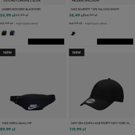
-25% PRZY ZAKUPIE 2 SZTUK
PRODUKT SPECJALNY
UMBRO BOKSERKI BLACKFORD
NIKE SKARPETY *3PK VAL.NOS SHOW
55,99 zł
58,49 zł
69,99 zł
64,99 zł
62,99 zł
- najniższa cena
64,99 zł
- najniższa cena
NEW
NEW
NIKE NERKA SMALL HIP
NEW ERA CZAPKA MLB 9FORTY NEW YORK YANKEES NY YANKEES BLK/BL
89,99 zł
119,99 zł