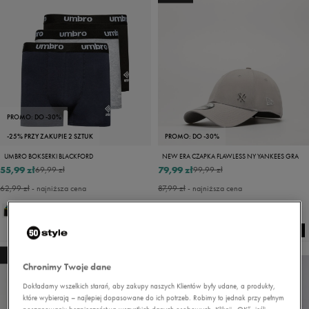
PROMO: DO -30%
-25% PRZY ZAKUPIE 2 SZTUK
PROMO: DO -30%
UMBRO BOKSERKI BLACKFORD
NEW ERA CZAPKA FLAWLESS NY YANKEES GRA
55,99 zł
79,99 zł
69,99 zł
99,99 zł
62,99 zł
- najniższa cena
87,99 zł
- najniższa cena
NEW
NEW
Chronimy Twoje dane
Dokładamy wszelkich starań, aby zakupy naszych Klientów były udane, a produkty,
które wybierają – najlepiej dopasowane do ich potrzeb. Robimy to jednak przy pełnym