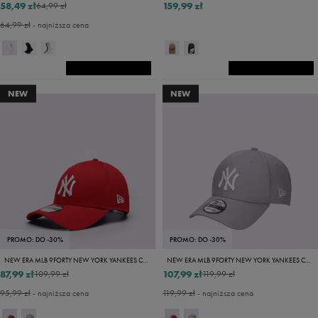
58,49 zł
159,99 zł
64,99 zł
64,99 zł
- najniższa cena
NEW
NEW
PROMO: DO -30%
PROMO: DO -30%
NEW ERA MLB 9FORTY NEW YORK YANKEES CAP LEAGUE B NY YANKEES
NEW ERA MLB 9FORTY NEW YORK YANKEES CAP GRAY/WHITE
87,99 zł
107,99 zł
109,99 zł
119,99 zł
95,99 zł
- najniższa cena
119,99 zł
- najniższa cena