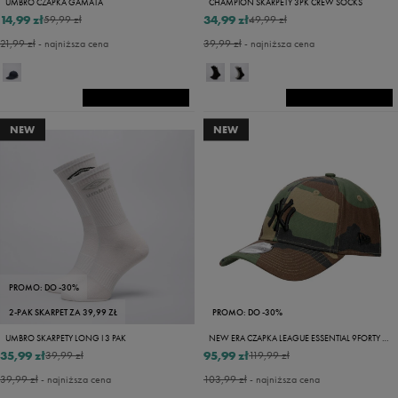
UMBRO CZAPKA GAMATA
CHAMPION SKARPETY 3PK CREW SOCKS
14,99 zł
34,99 zł
59,99 zł
49,99 zł
21,99 zł
- najniższa cena
39,99 zł
- najniższa cena
NEW
NEW
PROMO: DO -30%
2-PAK SKARPET ZA 39,99 ZŁ
PROMO: DO -30%
UMBRO SKARPETY LONG I 3 PAK
NEW ERA CZAPKA LEAGUE ESSENTIAL 9FORTY NEYYAN WDC
35,99 zł
95,99 zł
39,99 zł
119,99 zł
39,99 zł
- najniższa cena
103,99 zł
- najniższa cena