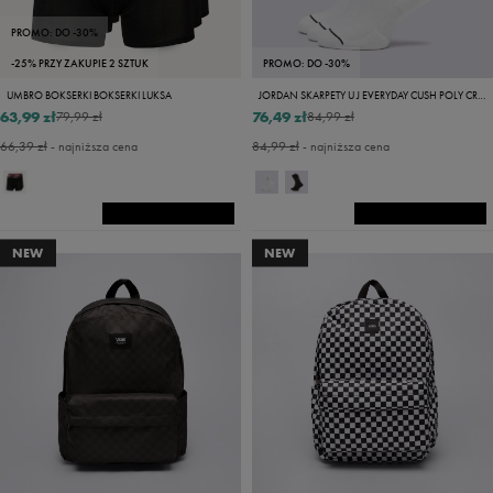
PROMO: DO -30%
-25% PRZY ZAKUPIE 2 SZTUK
PROMO: DO -30%
UMBRO BOKSERKI BOKSERKI LUKSA
JORDAN SKARPETY U J EVERYDAY CUSH POLY CREW 3PR
63,99 zł
76,49 zł
79,99 zł
84,99 zł
66,39 zł
- najniższa cena
84,99 zł
- najniższa cena
NEW
NEW