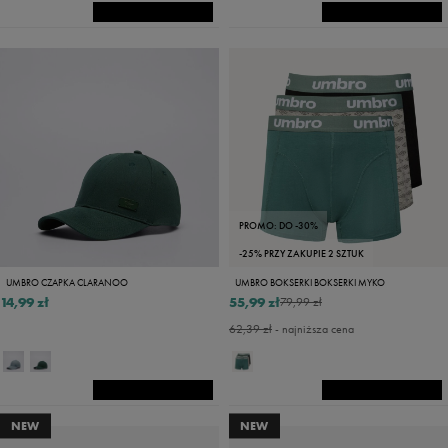
PROMO: DO -30%
-25% PRZY ZAKUPIE 2 SZTUK
UMBRO CZAPKA CLARANOO
UMBRO BOKSERKI BOKSERKI MYKO
14,99 zł
55,99 zł
79,99 zł
62,39 zł
- najniższa cena
NEW
NEW