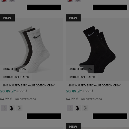
NEW
NEW
PROMO: DO -30%
PROMO: DO -30%
PRODUKT SPECJALNY
PRODUKT SPECJALNY
NIKE SKARPETY 3PPK VALUE COTTON CREW
NIKE SKARPETY 3PPK VALUE COTTON CREW
58,49 zł
58,49 zł
64,99 zł
64,99 zł
64,99 zł
- najniższa cena
64,99 zł
- najniższa cena
NEW