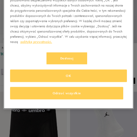
poszanowaniu bezpieczeństwa wszystkich danych osobowych. Kliknij „OK”, jeśli
chcesz, abyśmy wykorzystywali informacje o Twoich zachowaniach na naszej stronie
do przygotowania personalizowanych specjalnie dla Ciebie treści, w tym rekomendacji
produktów dopasowanych do Twoich potrzeb i zainteresowań, spersonalizowanych
reklam czy zapamiętywanie wybranych preferencji. W każdej chwili możesz zmienić
swoją decyzję i ustawienia dotyczące plików cookie wybierając „Dostosuj”. Jeśli nie
chcesz otrzymywać spersonalizowanej oferty produktów, dopasowanych do Twoich
preferencji, wybierz „Odrzuć wszystkie”. W celu uzyskania więcej informacji, przeczytaj
PRODUKT SPECJALNY
naszą
politykę prywatności.
NIKE CZAPKA U NK DF CLUB U CB MTSWSH
JORDAN PENCIL CASE BACKPACK
107,99 zł
149,99 zł
Dostosuj
OK
NEW
Odrzuć wszystkie