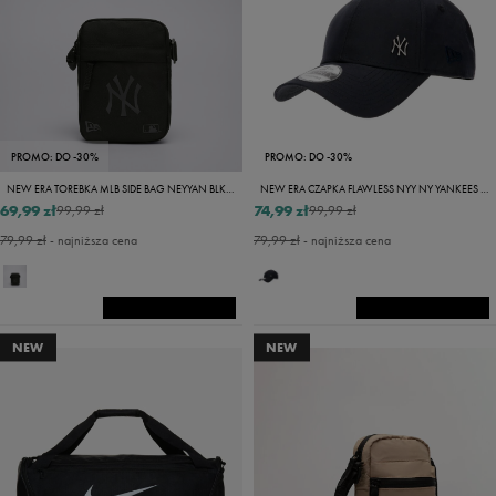
PROMO: DO -30%
PROMO: DO -30%
NEW ERA TOREBKA MLB SIDE BAG NEYYAN BLKBLK NEW YORK YANKEES
NEW ERA CZAPKA FLAWLESS NYY NY YANKEES NVY
69,99 zł
74,99 zł
99,99 zł
99,99 zł
79,99 zł
- najniższa cena
79,99 zł
- najniższa cena
NEW
NEW