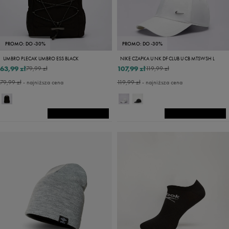
PROMO: DO -30%
PROMO: DO -30%
UMBRO PLECAK UMBRO ESS BLACK
NIKE CZAPKA U NK DF CLUB U CB MTSWSH L
63,99 zł
107,99 zł
79,99 zł
119,99 zł
79,99 zł
- najniższa cena
119,99 zł
- najniższa cena