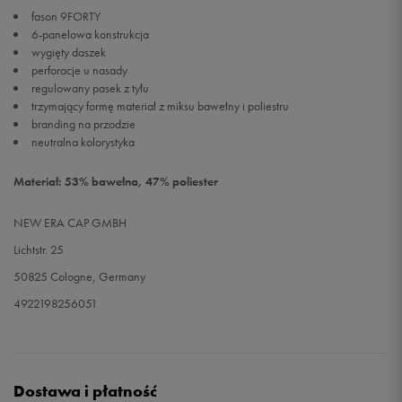
fason 9FORTY
6-panelowa konstrukcja
wygięty daszek
perforacje u nasady
regulowany pasek z tyłu
trzymający formę materiał z miksu bawełny i poliestru
branding na przodzie
neutralna kolorystyka
Materiał: 53% bawełna, 47% poliester
NEW ERA CAP GMBH
Lichtstr. 25
50825 Cologne, Germany
4922198256051
Dostawa i płatność