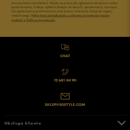
otrzymywania newslettera. Każdy ma prawo do zgłoszenia sprzeciwu wobec
przetwarzania, a także żądania dostępu do danych, sprostowania, usunięcia
lub ograniczenia przetwarzania oraz prawo wniesienia skargi do organu
Jak zbieramy opinie?
nadzorczego.
Pełną treść oświadczenia o ochronie prywatności można
znaleźć w Polityce prywatności.
Opinie klientów
Wyczyść
Szukaj
CHAT
12 681 84 90
SKLEP@50STYLE.COM
Obsługa klienta