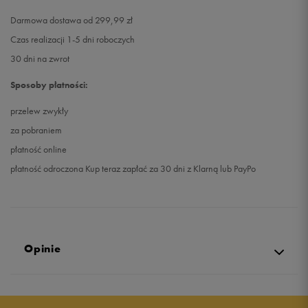
Darmowa dostawa od 299,99 zł
Czas realizacji 1-5 dni roboczych
30 dni na zwrot
Sposoby płatności:
przelew zwykły
za pobraniem
płatność online
płatność odroczona Kup teraz zapłać za 30 dni z Klarną lub PayPo
Opinie
4.8