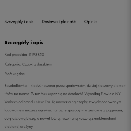
Szczegóły i opis
Dostawa i płatność
Opinie
Szczegóły i opis
Kod produktu:
11198850
Kategoria:
Czapki z daszkiem
Płeć:
Męskie
Baseballówka – kiedyś noszona przez sportowców, dzisiaj kluczowy element
‘fitów na miasto. Ty też fokusujesz się na detalach? Wypróbuj Flawless NY
Yankees od brandu New Era. Tę uniwersalną czapkę z wyeksponowanym
logowaniem możesz ogrywać na różne sposoby – w zestawie z joggerami,
objętościową bluzą, a nawet luźną, rozpinaną koszulą z emblematami
ulubionej drużyny.