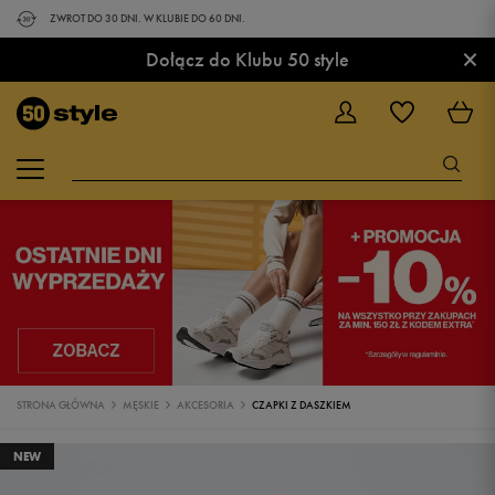
ZWROT DO 30 DNI. W KLUBIE DO 60 DNI.
×
Dołącz do Klubu 50 style
STRONA GŁÓWNA
MĘSKIE
AKCESORIA
CZAPKI Z DASZKIEM
NEW