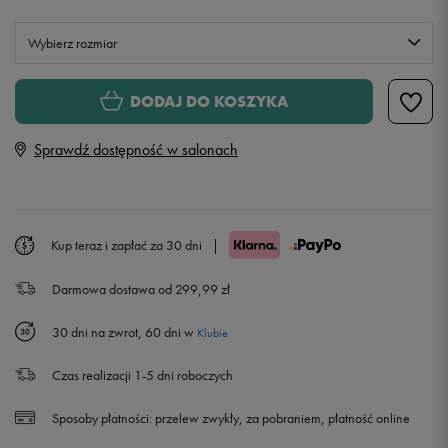
Wybierz rozmiar
Rozmiary EU
Rozmiary US
DODAJ DO KOSZYKA
ONE SIZE
Sprawdź dostępność w salonach
Kup teraz i zapłać za 30 dni
|
Darmowa dostawa od 299,99 zł
30 dni na zwrot, 60 dni w
Klubie
Czas realizacji 1-5 dni roboczych
Sposoby płatności:
przelew zwykły, za pobraniem, płatność online