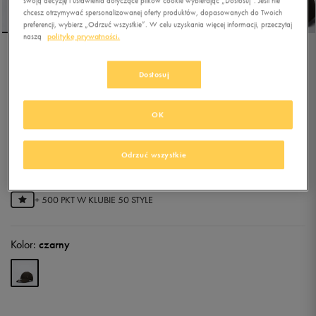
swoją decyzję i ustawienia dotyczące plików cookie wybierając „Dostosuj”. Jeśli nie
chcesz otrzymywać spersonalizowanej oferty produktów, dopasowanych do Twoich
preferencji, wybierz „Odrzuć wszystkie”. W celu uzyskania więcej informacji, przeczytaj
naszą
politykę prywatności.
NEW ERA CZAPKA
Dostosuj
FLAWLESS NY YANKEES
BLK
OK
4.8
(
11
)
79,99
zł
z Vat
Odrzuć wszystkie
87,99
zł
-9%
(najniższa cena z 30 dni przed obniżką)
99,99
zł
-20%
(cena bezpośrednio przed promocją)
+ 500 PKT W
KLUBIE 50 STYLE
Kolor:
czarny