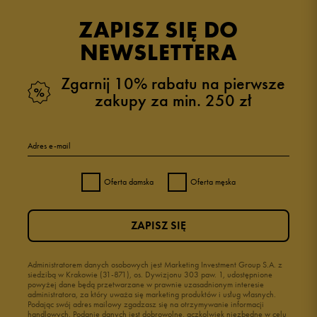
opinii klientów
11
z całego okresu
ZAPISZ SIĘ DO
zebranych i zweryfikowanych przez
NEWSLETTERA
Zgarnij 10% rabatu na pierwsze
zakupy za min. 250 zł
5
82%
Adres e-mail
4
18%
Oferta damska
Oferta męska
3
0%
ZAPISZ SIĘ
2
0%
1
Administratorem danych osobowych jest Marketing Investment Group S.A. z
0%
siedzibą w Krakowie (31-871), os. Dywizjonu 303 paw. 1, udostępnione
powyżej dane będą przetwarzane w prawnie uzasadnionym interesie
administratora, za który uważa się marketing produktów i usług własnych.
Podając swój adres mailowy zgadzasz się na otrzymywanie informacji
handlowych. Podanie danych jest dobrowolne, aczkolwiek niezbędne w celu