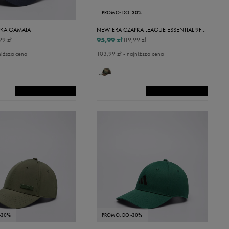
PROMO: DO -30%
KA GAMATA
NEW ERA CZAPKA LEAGUE ESSENTIAL 9FORTY NEYYAN WDC
95,99 zł
99 zł
119,99 zł
niższa cena
103,99 zł
- najniższa cena
-30%
PROMO: DO -30%