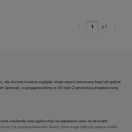
z
1
dni, ale również świetnie wygląda. Może ożywić stonowane bazy lub spójnie
ór! Sprawdź, co przygotowaliśmy w 50 style! Z pewnością znajdziesz tutaj
oneczne weekendy oraz ogólna chęć na spędzanie czasu na zewnątrz
ochroni Cię przed promieniami słońca, które mogą zakłócać piękne widoki.