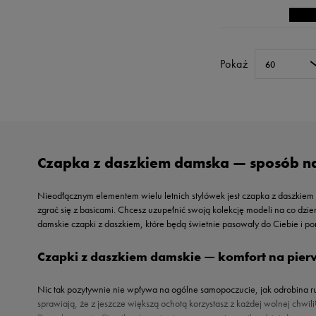
Pokaż
60
Czapka z daszkiem damska — sposób na
Nieodłącznym elementem wielu letnich stylówek jest czapka z daszkiem 
zgrać się z basicami. Chcesz uzupełnić swoją kolekcję modeli na co dzi
damskie czapki z daszkiem, które będą świetnie pasowały do Ciebie i po
Czapki z daszkiem damskie — komfort na pier
Nic tak pozytywnie nie wpływa na ogólne samopoczucie, jak odrobina r
sprawiają, że z jeszcze większą ochotą korzystasz z każdej wolnej chwi