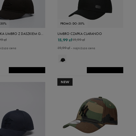
-30%
PROMO: DO -30%
UMBRO CZAPKA UMBRO Z DASZKIEM GAMATA
UMBRO CZAPKA CLARANOO
15,99 zł
99 zł
19,99 zł
niższa cena
19,99 zł
- najniższa cena
NEW