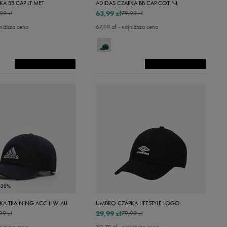
KA BB CAP LT MET
ADIDAS CZAPKA BB CAP COT NL
63,99 zł
99 zł
79,99 zł
niższa cena
67,99 zł
- najniższa cena
-30%
KA TRAINING ACC HW ALL
UMBRO CZAPKA LIFESTYLE LOGO
29,99 zł
99 zł
79,99 zł