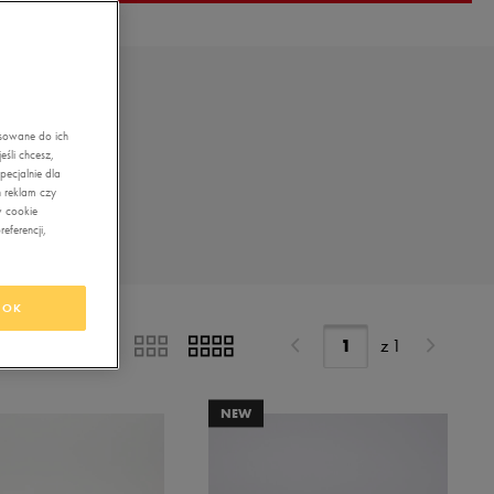
asowane do ich
śli chcesz,
ecjalnie dla
 reklam czy
w cookie
eferencji,
OK
z
1
NEW