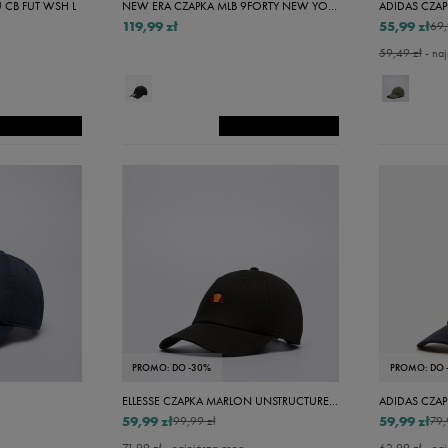
 CB FUT WSH L
NEW ERA CZAPKA MLB 9FORTY NEW YORK YANKEES NY YANKEES BLK/BL
ADIDAS CZAP
119,99 zł
55,99 zł
69,
59,49 zł
- naj
PROMO: DO -30%
PROMO: DO 
ELLESSE CZAPKA MARLON UNSTRUCTURED CAP BLK
ADIDAS CZAP
59,99 zł
59,99 zł
99,99 zł
79,