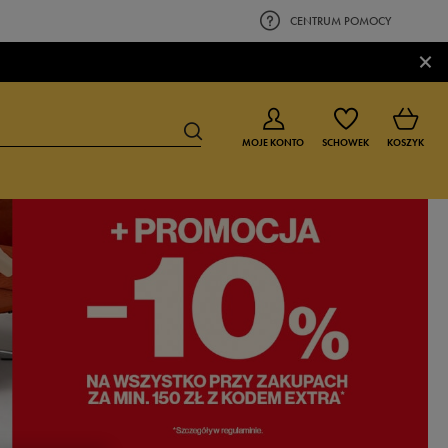
CENTRUM POMOCY
×
MOJE KONTO
SCHOWEK
KOSZYK
BUTY DLA CHŁOPCA
BUTY DLA DZIEWCZYNKI
0-4 lat
0-4 lat
4-8 lat
4-8 lat
9-16 lat
9-16 lat