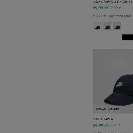
NIKE CZAPKA U NK CLUB U
Puma
99,99 zł
119,99 zł
Reebok
119,99 zł
- najniższa cena
Sizeer
Skechers
Timberland
Umbro
Under Armour
Up8
U.S. Polo ASSN.
Vans
PROMO: DO -30%
NIKE CZAPKA
63,99 zł
79,99 zł