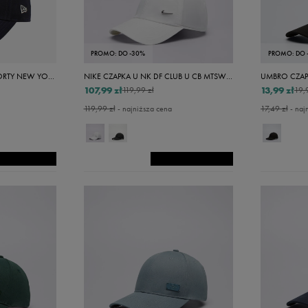
PROMO: DO -30%
PROMO: DO 
NEW ERA CZAPKA MLB 9FORTY NEW YORK YANKEES BAS NEW YORK YANK
NIKE CZAPKA U NK DF CLUB U CB MTSWSH L
107,99 zł
13,99 zł
119,99 zł
19,
119,99 zł
- najniższa cena
17,49 zł
- naj