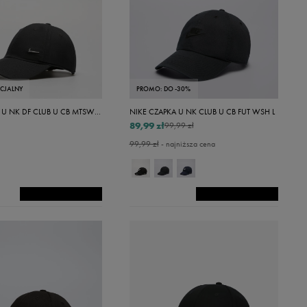
ECJALNY
PROMO: DO -30%
NIKE CZAPKA U NK DF CLUB U CB MTSWSH
NIKE CZAPKA U NK CLUB U CB FUT WSH L
89,99 zł
99,99 zł
99,99 zł
- najniższa cena