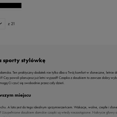
z 21
 sporty stylówkę
damska. Ten praktyczny dodatek nie tylko dba o Twój komfort w słoneczne, letnie 
eń? Czy powoli planujesz już letni wyjazd? Czapka z daszkiem to zawsze dobry wyb
mogą Ci czuć się swobodnie przez cały dzień.
wszym miejscu
uchu. A lato jest do tego idealnym sprzymierzeńcem. Wakacje, wolne, ciepłe i sł
li? Uzupełnione daszkiem damskie czapki są wtedy niezastąpione. Nakrycie głowy 