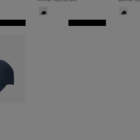
71,99 zł
- najniższa cena
62,99 zł
- naj