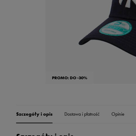
Skechers
Timberland
Umbro
Under Armour
Up8
U.S. Polo ASSN.
Vans
PROMO: DO -30%
Szczegóły i opis
Dostawa i płatność
Opinie