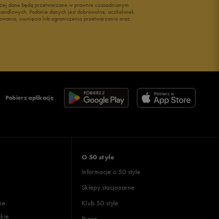
wyżej dane będą przetwarzane w prawnie uzasadnionym
i handlowych. Podanie danych jest dobrowolne, aczkolwiek
owania, usunięcia lub ograniczenia przetwarzania oraz
Pobierz aplikację
O 50 style
Informacje o 50 style
Sklepy stacjonarne
ie
Klub 50 style
skie
Praca