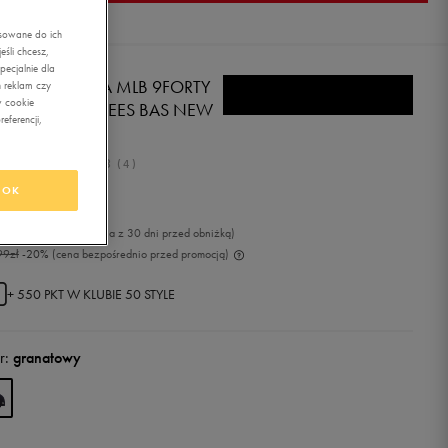
asowane do ich
śli chcesz,
ecjalnie dla
W ERA CZAPKA MLB 9FORTY
 reklam czy
w cookie
W YORK YANKEES BAS NEW
eferencji,
RK YANK
4.8
(
4
)
OK
,99
zł
z Vat
9
zł
-8%
(najniższa cena z 30 dni przed obniżką)
99
zł
-20%
(cena bezpośrednio przed promocją)
+ 550 PKT W
KLUBIE 50 STYLE
r:
granatowy