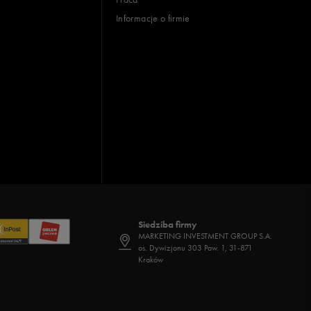
Informacje o firmie
Siedziba firmy
MARKETING INVESTMENT GROUP S.A.
os. Dywizjonu 303 Paw. 1, 31-871
Kraków