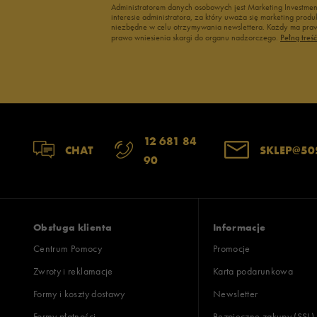
Administratorem danych osobowych jest Marketing Investme
interesie administratora, za który uważa się marketing pro
2
niezbędne w celu otrzymywania newslettera. Każdy ma prawo
prawo wniesienia skargi do organu nadzorczego.
Pełną treś
1
12 681 84
Jak zbieramy opinie?
CHAT
SKLEP@50
90
Opinie k
Obsługa klienta
Informacje
Centrum Pomocy
Promocje
Zwroty i reklamacje
Karta podarunkowa
Formy i koszty dostawy
Newsletter
Formy płatności
Bezpieczne zakupy (SSL)