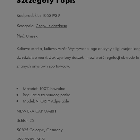
Szczegóły i opis
Kod produktu:
10531939
Kategoria:
Czapki z daszkiem
Płeć:
Unisex
Kultowa marka, kultowy wzór. Wyszywane logo drużyny z ligi Major 
dziedzictwo marki. Zakrzywiony daszek i możliwość regulacji obwodu 
znanych artystów i sportowców.
Materiał: 100% bawełna
Regulacja za pomocą paska
Model: 9FORTY Adjustable
NEW ERA CAP GMBH
Lichtstr. 25
50825 Cologne, Germany
4922198256051