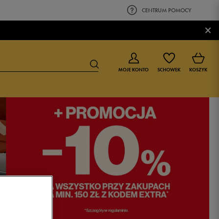
CENTRUM POMOCY
×
MOJE KONTO
SCHOWEK
KOSZYK
BUTY DLA CHŁOPCA
BUTY DLA DZIEWCZYNKI
0-4 lat
0-4 lat
4-8 lat
4-8 lat
9-16 lat
9-16 lat