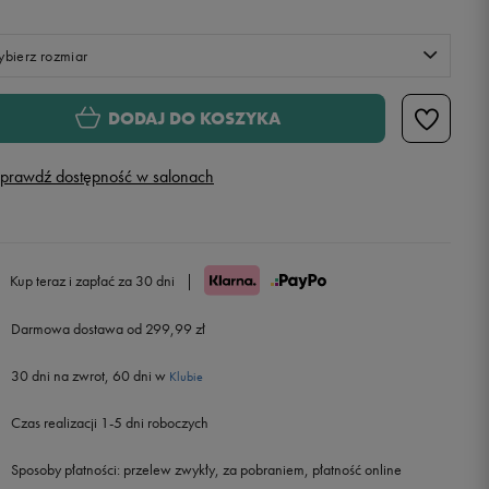
bierz rozmiar
Rozmiary EU
Rozmiary US
DODAJ DO KOSZYKA
ONE SIZE
prawdź dostępność w salonach
Kup teraz i zapłać za 30 dni
|
Darmowa dostawa od 299,99 zł
30 dni na zwrot, 60 dni w
Klubie
Czas realizacji 1-5 dni roboczych
Sposoby płatności:
przelew zwykły, za pobraniem, płatność online