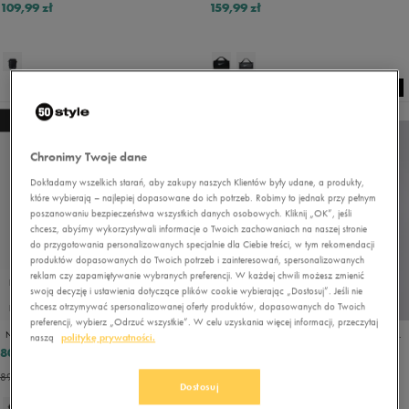
109,99 zł
159,99 zł
NEW
NEW
Chronimy Twoje dane
Dokładamy wszelkich starań, aby zakupy naszych Klientów były udane, a produkty,
które wybierają – najlepiej dopasowane do ich potrzeb. Robimy to jednak przy pełnym
poszanowaniu bezpieczeństwa wszystkich danych osobowych. Kliknij „OK”, jeśli
chcesz, abyśmy wykorzystywali informacje o Twoich zachowaniach na naszej stronie
do przygotowania personalizowanych specjalnie dla Ciebie treści, w tym rekomendacji
produktów dopasowanych do Twoich potrzeb i zainteresowań, spersonalizowanych
reklam czy zapamiętywanie wybranych preferencji. W każdej chwili możesz zmienić
PROMO: DO -30%
swoją decyzję i ustawienia dotyczące plików cookie wybierając „Dostosuj”. Jeśli nie
chcesz otrzymywać spersonalizowanej oferty produktów, dopasowanych do Twoich
PRODUKT SPECJALNY
PROMO: DO -30%
preferencji, wybierz „Odrzuć wszystkie”. W celu uzyskania więcej informacji, przeczytaj
NIKE TOREBKA NK HERITAGE CROSSBODY - FA21
NEW ERA TOREBKA MLB SIDE BAG NYY BLK BLKWHI NEW YORK YANKEES
naszą
politykę prywatności.
80,99 zł
74,99 zł
89,99 zł
99,99 zł
89,99 zł
- najniższa cena
79,99 zł
- najniższa cena
Dostosuj