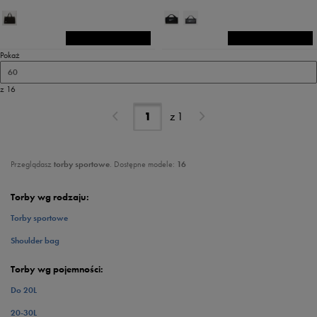
Pokaż
60
z 16
z
1
Przeglądasz
torby sportowe
. Dostępne modele:
16
Torby wg rodzaju:
Torby sportowe
Shoulder bag
Torby wg pojemności:
Do 20L
20-30L