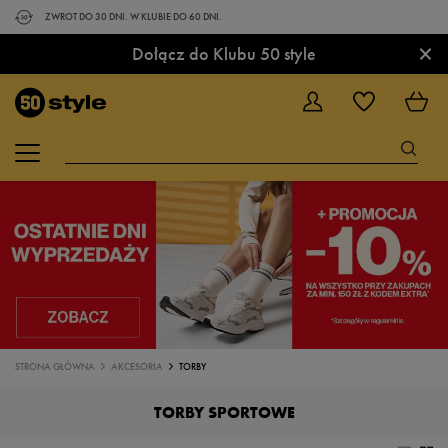
ZWROT DO 30 DNI. W KLUBIE DO 60 DNI.
×
Dołącz do Klubu 50 style
STRONA GŁÓWNA
AKCESORIA
TORBY
TORBY SPORTOWE