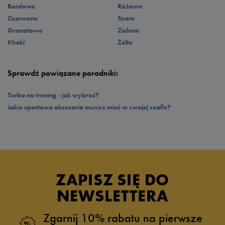
z oferty topowych marek i ciesz się świetnym stylem w najbardziej
Bordowe
Różowe
komfortowej odsłonie.
Czerwone
Szare
Granatowe
Zielone
Khaki
Żółte
Sprawdź powiązane poradniki:
Torba na trening - jak wybrać?
Jakie sportowe akcesoria musisz mieć w swojej szafie?
ZAPISZ SIĘ DO
NEWSLETTERA
Zgarnij 10% rabatu na pierwsze