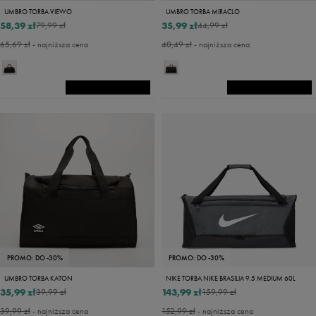
UMBRO TORBA VIEWO
UMBRO TORBA MIRACLO
58,39 zł
35,99 zł
79,99 zł
44,99 zł
65,69 zł
- najniższa cena
40,49 zł
- najniższa cena
PROMO: DO -30%
PROMO: DO -30%
UMBRO TORBA KATON
NIKE TORBA NIKE BRASILIA 9.5 MEDIUM 60L
35,99 zł
143,99 zł
39,99 zł
159,99 zł
39,99 zł
- najniższa cena
152,99 zł
- najniższa cena