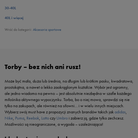
30-40L
40L i więcej
Wróć do kategorii:
Akcesoria sportowe
Torby – bez nich ani rusz!
Może być mała, duża lub średnia, na długim lub krótkim pasku, kwadratowa,
prostokątna, a nawet o lekko zaokrąglonym kształcie. Wybór jest ogromny,
ale jedno wiadomo na pewno – jest absolutnie niezbędna w szafie każdego
miłośnika aktywnego wypoczynku. Torba, bo o niej mowa, sprawdzi się nie
tylko na zakupach, ale również na siłowni… i w wielu innych miejscach.
Wybierz swój must have z propozycji znanych brandów takich jak
adidas
,
Nike
,
Puma
,
Reebok
,
Lotto
czy
Umbro
i zabierz ją, gdzie tylko zechcesz.
Możliwości są nieograniczone, a wygoda – uzależniająca!