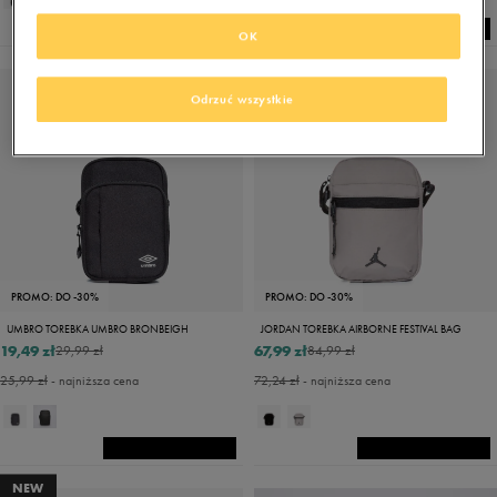
OK
NEW
Odrzuć wszystkie
PROMO: DO -30%
PROMO: DO -30%
UMBRO TOREBKA UMBRO BRONBEIGH
JORDAN TOREBKA AIRBORNE FESTIVAL BAG
19,49 zł
67,99 zł
29,99 zł
84,99 zł
25,99 zł
- najniższa cena
72,24 zł
- najniższa cena
NEW