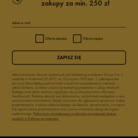
zakupy za min. 250 zł
Adres e-mail
Oferta damska
Oferta męska
ZAPISZ SIĘ
Administratorem danych osobowych jest Marketing Investment Group S.A. z
siedzibą w Krakowie (31-871), os. Dywizjonu 303 paw. 1, udostępnione
powyżej dane będą przetwarzane w prawnie uzasadnionym interesie
administratora, za który uważa się marketing produktów i usług własnych.
Podając swój adres mailowy zgadzasz się na otrzymywanie informacji
handlowych. Podanie danych jest dobrowolne, aczkolwiek niezbędne w celu
otrzymywania newslettera. Każdy ma prawo do zgłoszenia sprzeciwu wobec
przetwarzania, a także żądania dostępu do danych, sprostowania, usunięcia
lub ograniczenia przetwarzania oraz prawo wniesienia skargi do organu
nadzorczego.
Pełną treść oświadczenia o ochronie prywatności można
znaleźć w Polityce prywatności.