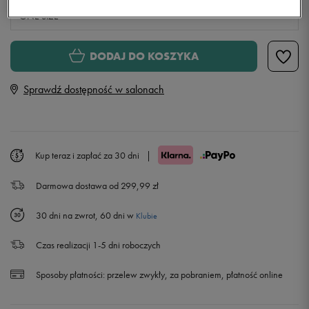
ONE SIZE
ONE SIZE
DODAJ DO KOSZYKA
Sprawdź dostępność w salonach
Kup teraz i zapłać za 30 dni
|
Darmowa dostawa od 299,99 zł
30 dni na zwrot, 60 dni w
Klubie
Czas realizacji 1-5 dni roboczych
Sposoby płatności:
przelew zwykły, za pobraniem, płatność online