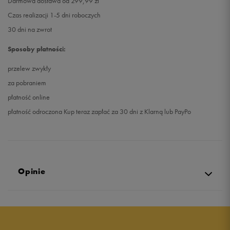
Darmowa dostawa od 299,99 zł
Czas realizacji 1-5 dni roboczych
30 dni na zwrot
Sposoby płatności:
przelew zwykły
za pobraniem
płatność online
płatność odroczona Kup teraz zapłać za 30 dni z Klarną lub PayPo
Opinie
5.0
opinii klientów
28
z całego okresu