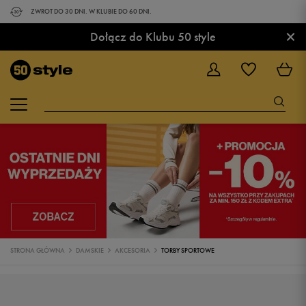
ZWROT DO 30 DNI. W KLUBIE DO 60 DNI.
×
Dołącz do Klubu 50 style
STRONA GŁÓWNA
DAMSKIE
AKCESORIA
TORBY SPORTOWE