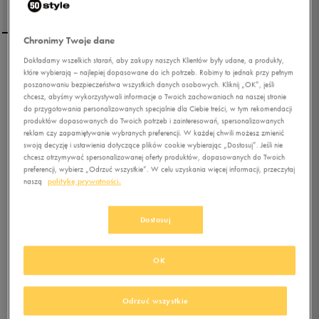
Chronimy Twoje dane
Dokładamy wszelkich starań, aby zakupy naszych Klientów były udane, a produkty,
NIKE TOREBKA MINI
które wybierają – najlepiej dopasowane do ich potrzeb. Robimy to jednak przy pełnym
SMALL ITEMS BAG
poszanowaniu bezpieczeństwa wszystkich danych osobowych. Kliknij „OK”, jeśli
chcesz, abyśmy wykorzystywali informacje o Twoich zachowaniach na naszej stronie
do przygotowania personalizowanych specjalnie dla Ciebie treści, w tym rekomendacji
5.0
(
28
)
produktów dopasowanych do Twoich potrzeb i zainteresowań, spersonalizowanych
69,99
zł
z Vat
reklam czy zapamiętywanie wybranych preferencji. W każdej chwili możesz zmienić
swoją decyzję i ustawienia dotyczące plików cookie wybierając „Dostosuj”. Jeśli nie
71,99
zł
-3%
(najniższa cena z 30 dni przed obniżką)
chcesz otrzymywać spersonalizowanej oferty produktów, dopasowanych do Twoich
99,99
zł
-30%
(cena początkowa)
preferencji, wybierz „Odrzuć wszystkie”. W celu uzyskania więcej informacji, przeczytaj
naszą
politykę prywatności.
+ 350 PKT W
KLUBIE 50 STYLE
Dostosuj
Kolor:
czarny
OK
Odrzuć wszystkie