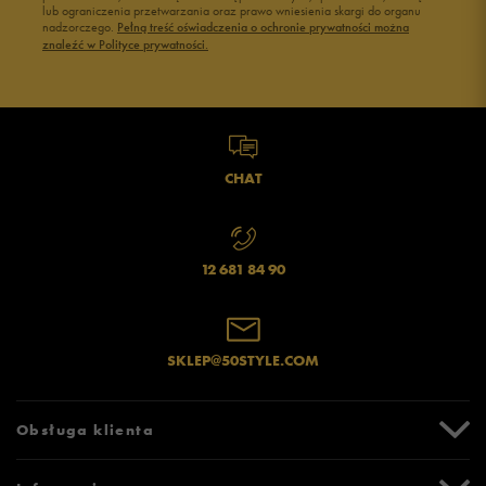
lub ograniczenia przetwarzania oraz prawo wniesienia skargi do organu
Jak zbieramy opinie?
nadzorczego.
Pełną treść oświadczenia o ochronie prywatności można
znaleźć w Polityce prywatności.
Opinie klientów
Wyczyść
Szukaj
CHAT
12 681 84 90
SKLEP@50STYLE.COM
Obsługa klienta
Centrum Pomocy