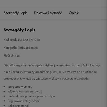
Szczegóły i opis
Dostawa i płatność
Opinie
Szczegóły i opis
Kod produktu:
BA5871-010
Kategoria:
Torby sportowe
Płeć:
Unisex
Nieodłączny element miejskich stylizacji – saszetka na ramię Nike Heritage.
Z nią każda stylówka zyska odrobinę luzu, a Ty przestrzeń na niezbędne
drobiazgi. A to wiąże się z jeszcze większym poczuciem swobody.
poręczne wymiary
główna komora na suwak
siateczkowe panele z przodu i z tyłu
regulowany długi pasek
solidny materiał