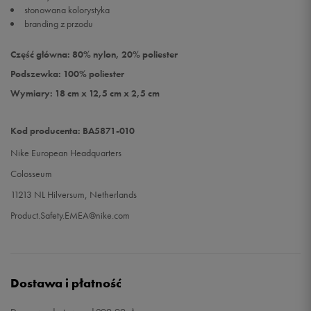
stonowana kolorystyka
branding z przodu
Część główna: 80% nylon, 20% poliester
Podszewka: 100% poliester
Wymiary: 18 cm x 12,5 cm x 2,5 cm
Kod producenta: BA5871-010
Nike European Headquarters
Colosseum
11213 NL Hilversum, Netherlands
Product.Safety.EMEA@nike.com
Dostawa i płatność